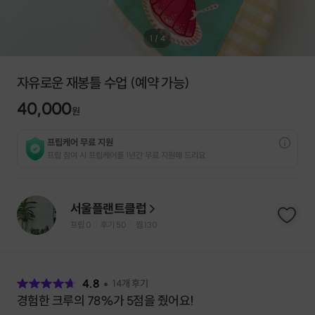
1
/
4
자유로운 재봉틀 수업 (예약 가능)
40,000
원
프립케어 무료 지원
프립 참여 시 프립케어를 1년간 무료 지원해 드리요.
서울플랜트클럽
프립
0
후기 50
찜
130
|
|
후
기
4.8
14
개 후기
경험한 크루의 78%가 5점을 줬어요!