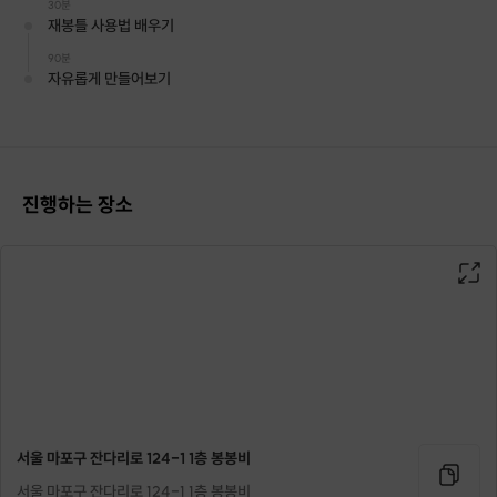
30분
재봉틀 사용법 배우기
90분
자유롭게 만들어보기
# 프립 소개
이번에 소개해 드릴 프립은,
재봉틀을 처음 배우는 초보자들이
진행하는 장소
쉽고 부담없이 자유롭게
패브릭 소품
을 만들어 보는 수업이에요
주로 아이옷을 만드는 봉봉비 공방에서
옷만들기 보다 가볍게 즐길 수 있도록
새롭게 오픈한 수업입니다 🙌
재봉틀 사용법
을 배우고 연습하고
공방에서 제공되는 원단으로
기본 30x30cm 미만의 작은 소품
을 만들어 봅니다
서울 마포구 잔다리로 124-1 1층 봉봉비
만들 수 있는 소품은
서울 마포구 잔다리로 124-1 1층 봉봉비
티매트
,
파우치,
필통
등을 추천 드리고