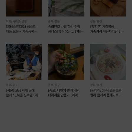
마포/서대문/은평
송파/강동
성동/광진
[콩테스튜디오] 베스트
송리단길 나의 향기 취향
[광진구] 가죽공예
제품 모음 - 가죽공예
클래스(향수 10mL 3개)
가죽키링 자동차키링 건대
원데이클래스 (예약 가능)
(예약 가능)
원데이클래스 (예약 가능)
종로/중구
종로/중구
성동/광진
[서울] 고급 자개 공예
[종로] 나만의 반려식물,
[원데이/성수] 조물조물
클래스_북촌 진주쉘 (예약
테라리움 만들기 (예약
칼라 클레이 플레이트
가능)
가능)
만들기 _도자기 공예