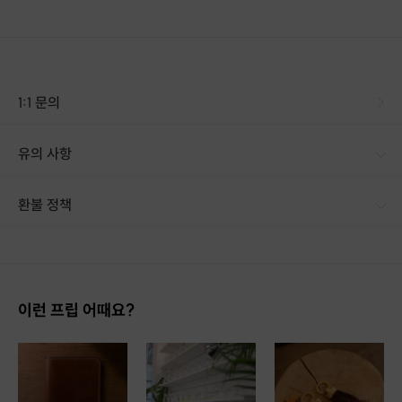
1:1 문의
유의 사항
환불 정책
1. 결제 후 14일 이내 취소 시 : 전액 환불 (단, 결제 후 14일 이내라도 호스트와 프립 진행일 예약 확정 후 환불 불가) 2. 결제 후 14일 이후 취소 시 : 환불 불가 ※ 상품의 유효기간 만료 시 연장은 불가하며, 기간 내 호스트와 예약 확정 되지 않은 프립은 프립 에너지로 환불 됩니다. ※ 환불된 에너지의 유효기간은 지급일로부터 180일이며, 유효기간 종료 후 기간연장 및 환불이 불가합니다. ※ 배송상품의 경우 배송 준비 전 전액 환불 가능, 배송 준비 후 환불 불가 합니다. ※ 다회권의 경우, 1회라도 사용시 부분 환불이 불가하며, 기간 내 호스트와 예약 확정 되지 않은 프립은 프립 에너지로 환불 됩니다. [환불 신청 방법] 1. 해당 프립 결제한 계정으로 로그인 2. 마이프립 - 신청내역 or 결제내역
이런 프립 어때요?