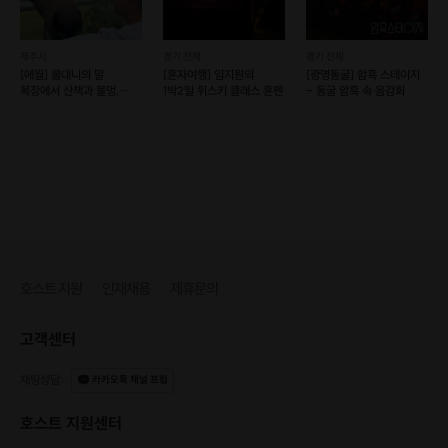
제주시
경기 전체
경기 전체
[애월] 쿨대니의 말
[혼자여행] 임지원의
[광명동굴] 암흑 스테이지
목장에서 산책과 불멍,
1박2일 위스키 클래스 혼펜
- 동굴 암흑 속 음감회
바베큐 파티
호스트 지원
인재채용
제휴문의
고객센터
[신청 시 유의사항]
· 코스는 상황에 따라 변경 될 수 있습니다.
채팅상담
:
카카오톡 채널 프립
· 기상상황에 따라 상기 프로그램은 변경될 수 있습니다.
· 입장권은 가격에 포함되어 있지 않습니다.
호스트 지원센터
· 예약 시간에 맞추어 늦지 않게 도착해 주시기 바랍니다.