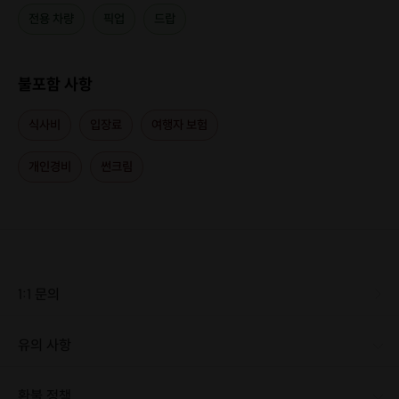
전용 차량
픽업
드랍
불포함 사항
식사비
입장료
여행자 보험
개인경비
썬크림
1:1 문의
유의 사항
환불 정책