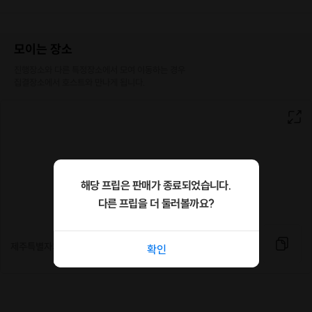
SN인생샷을샷건지고 싶으신 분신분
반복되는 일상에 지쳐 힐링필요하신 분신분
운전을 할 줄 모르는 뚜벅이 여행자
모이는 장소
진행장소와 다른 특정장소에서 모여 이동하는 경우

추가정보
집결장소에서 호스트와 만나게 됩니다.
✔ 최대 진행인원 : 4명 (2인 이상은 문의 해주세요.)
✔ 차종은 지프 2021 레니게이드를 타고 이동합니다.
✔ 햇빛이 강할 수 있으니 선크림과 모자를 개별적으로 챙겨주세요.
해당 프립은 판매가 종료되었습니다.
※ 일정 협의시 아래 사항을 꼭 확인해주세요 ※
다른 프립을 더 둘러볼까요?
✅ 운영 일정 ✅
제주특별자치도 제주시 서광로 174 앞 정류장
매주 (금/토/일)
확인
오전 9시 ~ 오후 3시
✅ 만나는 장소 ✅