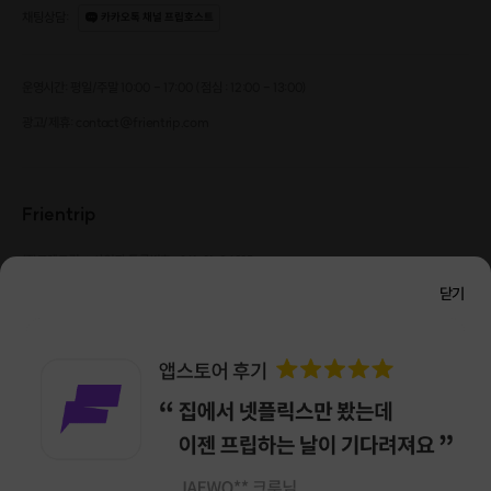
· 예약이 불가능한 날짜라도 문의하기를 통해서 문의주시면 됩니다.
채팅상담
:
카카오톡 채널 프립호스트
· 햇빛이 강할 수 있으니 선크림과 모자를 개별적으로 챙겨주세요.
· 투어 시간 연장은 별도로 문의 주세요.
·
최소 인원 미달로 인한 취소 시 프립 마감 시간 24시간 전에 안내를 드리며
운영시간: 평일/주말 10:00 - 17:00 (점심 : 12:00 - 13:00)
참가비는 전액 환불해 드립니다.
광고/제휴: contact@frientrip.com
Frientrip
㈜프렌트립
사업자 등록번호 : 261-81-04385
|
통신판매업신고번호 : 2016-서울성동-01088
닫기
대표 : 임수열
개인정보 관리 책임자 : 권용근
070-5175-6636
|
|
서울시 성동구 왕십리로 115 헤이그라운드 서울숲점 G704
㈜프렌트립은 통신판매중개자로서 거래당사자가 아니며, 호스트가 등록한 상품정보 및 거래에
대해 ㈜프렌트립은 일체의 책임을 지지 않습니다.
NICEPAY 안전거래 서비스 : 고객님의 안전거래를 위해 현금 결제 시, 저희 사이트에서 가입한
구매안전 서비스를 이용할 수 있습니다.
가입 확인
이용약관
개인정보 처리방침