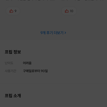
니다 선생님 정신건강이 걱정될정도
선물까지 감사합니다ㅎㅎ 데이
로 버벅거렸는데 유치원 선생님 처럼
스로도 너무 좋은 것 같아요, 다
9
10
칭찬을 아끼지 않고 마음 넓게 가르
에 또 신청할게요!
쳐주셔서 완곡은 무리었지만 충분히
피아노를 다시 배우고 싶다는 열정은
9
개 후기 더보기
찾은 소중한 시간이었습니다 특히 엄
마가 나오면서 젊은시절에 못해본 경
험을 하게해줘서 고맙다고 눈물을 찔
끔하시더라구요ㅎㅎ 선생님한테도
프립 정보
너무 미안해죽겠다면서 그래서 배운
거 오른손 왼손 다 칠 수 있게 연습하
난이도
어려움
면 새로운 곡 배우러 또 가자고 했어
사용기간
구매일로부터
90
일
요 엄마가 후기도 제대로 썼냐고 아
침부터 물어보시더라구요ㅎㅎ 소중
한 시간 선물해주셔서 감사합니다 조
만간 또 뵙겠습니다!☺️☺️
프립 소개