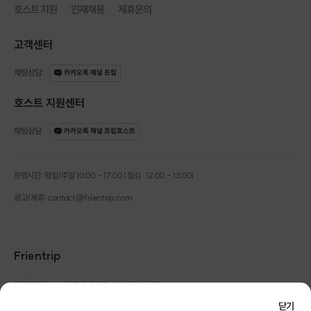
호스트 지원
인재채용
제휴문의
고객센터
채팅상담
:
카카오톡 채널 프립
호스트 지원센터
채팅상담
:
카카오톡 채널 프립호스트
운영시간: 평일/주말 10:00 - 17:00 (점심 : 12:00 - 13:00)
광고/제휴: contact@frientrip.com
Frientrip
㈜프렌트립
사업자 등록번호 : 261-81-04385
|
통신판매업신고번호 : 2016-서울성동-01088
닫기