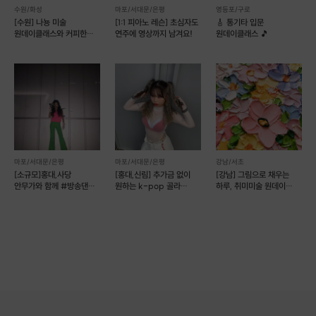
수원/화성
마포/서대문/은평
영등포/구로
[수원] 나뇽 미술
[1:1 피아노 레슨] 초심자도
🎸 통기타 입문
원데이클래스와 커피한잔
연주에 영상까지 남겨요!
원데이클래스 🎵
[유화,아크릴화,
나이프페인팅]
마포/서대문/은평
마포/서대문/은평
강남/서초
[소규모]홍대,사당
[홍대,신림] 추가금 없이
[강남] 그림으로 채우는
안무가와 함께 #방송댄스
원하는 k-pop 골라
하루, 취미미술 원데이
#코레오 초보 환영!
배우기! (예약 가능)
클래스