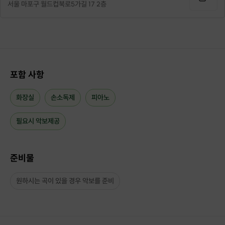
서울 마포구 월드컵북로5가길 17 2층
2명이 연주한 거위의 꿈
https://youtu.be/kFuoaGMMVWQ
※ 호스트가 백신 접종을 완료했습니다. (화이자 3번!!)
포함 사항
화장실
손소독제
피아노
※
결제 먼저 해주시고 시간 문의, 기타 문의 부탁드립니다~
알람이 바로 뜨지 않아서 그렇습니다.
필요시 악보제공
진행일 하루 전까지 취소 가능합니다!
(티켓 구매 후 2주 이내
100% 환불
)
준비물
※
오후 11시까지 수업 가능합니다~
원하시는 곡이 있을 경우 악보를 준비
안녕하세요 저는 한예종을 졸업한 20대입니다.