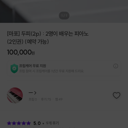
1
/
1
[마포] 두피(2p) : 2명이 배우는 피아노
(2인권) (예약 가능)
100,000
원
프립케어 무료 지원
프립 참여 시 프립케어를 1년간 무료 지원해 드리요.
ㅡ
프립
0
후기 75
찜
49
|
|
후
기
5.0
9
개 후기