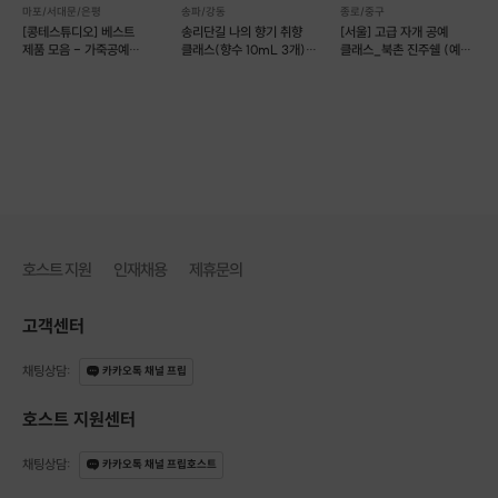
마포/서대문/은평
송파/강동
종로/중구
[콩테스튜디오] 베스트
송리단길 나의 향기 취향
[서울] 고급 자개 공예
제품 모음 - 가죽공예
클래스(향수 10mL 3개)
클래스_북촌 진주쉘 (예약
원데이클래스 (예약 가능)
(예약 가능)
가능)
바느질에 자신이 없으시더라도 걱정하지마세요!
그리프로 고르게 타공하신 후,
바느질 방향을 익히면서 한땀한땀 연결하시다보면~
멋진 사선 스티치로 완성하시고 계실거예요!
호스트 지원
인재채용
제휴문의
고객센터
채팅상담
:
카카오톡 채널 프립
호스트 지원센터
채팅상담
:
카카오톡 채널 프립호스트