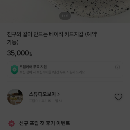
1
/
5
친구와 같이 만드는 베이직 카드지갑 (예약
가능)
35,000
원
프립케어 무료 지원
프립 참여 시 프립케어를 1년간 무료 지원해 드리요.
스튜디오보이
프립
0
후기 15
찜
61
|
|
신규 프립 첫 후기 이벤트