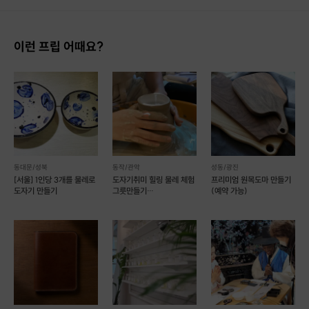
이런 프립 어때요?
동대문/성북
동작/관악
성동/광진
[서울] 1인당 3개를 물레로
도자기취미 힐링 물레 체험
프리미엄 원목도마 만들기
도자기 만들기
그릇만들기
(예약 가능)
(물레2+소품2)