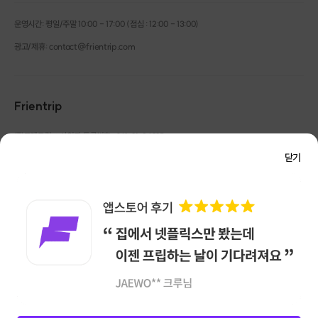
운영시간: 평일/주말 10:00 - 17:00 (점심 : 12:00 - 13:00)
광고/제휴: contact@frientrip.com
Frientrip
㈜프렌트립
사업자 등록번호 : 261-81-04385
|
통신판매업신고번호 : 2016-서울성동-01088
닫기
대표 : 임수열
개인정보 관리 책임자 : 권용근
070-5175-6636
|
|
서울시 성동구 왕십리로 115 헤이그라운드 서울숲점 G704
㈜프렌트립은 통신판매중개자로서 거래당사자가 아니며, 호스트가 등록한 상품정보 및 거래에
대해 ㈜프렌트립은 일체의 책임을 지지 않습니다.
NICEPAY 안전거래 서비스 : 고객님의 안전거래를 위해 현금 결제 시, 저희 사이트에서 가입한
구매안전 서비스를 이용할 수 있습니다.
가입 확인
이용약관
개인정보 처리방침
앱 다운로드