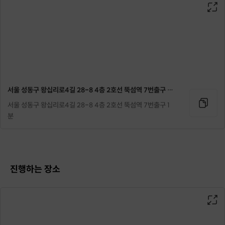
서울 성동구 왕십리로4길 28-8 4층 2호선 뚝섬역 7번출구 1분
서울 성동구 왕십리로4길 28-8 4층 2호선 뚝섬역 7번출구 1
분
진행하는 장소
크래프트한 느낌의 고급 베지터블가죽을 소재로
심플하면서도 자주 사용하실 수 있는
미니멀한 디자인의 카드지갑입니다.