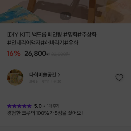
1
/
4
[DIY KIT] 백드롭 페인팅 #명화#추상화
#인테리어액자#해바라기#유화
16
%
26,800
32,000
원
원
다희미술공간
프립
6
후기 1
찜
20
|
|
후
기
5.0
1
개 후기
경험한 크루의 100%가 5점을 줬어요!