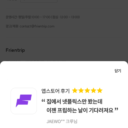
운영시간: 평일/주말 10:00 - 17:00 (점심 : 12:00 - 13:00)
광고/제휴: contact@frientrip.com
Frientrip
㈜프렌트립
사업자 등록번호 : 261-81-04385
|
통신판매업신고번호 : 2016-서울성동-01088
닫기
대표 : 임수열
개인정보 관리 책임자 : 권용근
070-5175-6636
|
|
서울시 성동구 왕십리로 115 헤이그라운드 서울숲점 G704
㈜프렌트립은 통신판매중개자로서 거래당사자가 아니며, 호스트가 등록한 상품정보 및 거래에
대해 ㈜프렌트립은 일체의 책임을 지지 않습니다.
NICEPAY 안전거래 서비스 : 고객님의 안전거래를 위해 현금 결제 시, 저희 사이트에서 가입한
구매안전 서비스를 이용할 수 있습니다.
가입 확인
이용약관
개인정보 처리방침
앱 다운로드