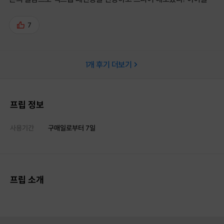
함께여서 더욱 더 멋진 작품이 되었네^^ 프립덕분에!! 고마워 프립!!
7
1
개 후기 더보기
프립 정보
사용기간
구매일로부터
7
일
프립 소개