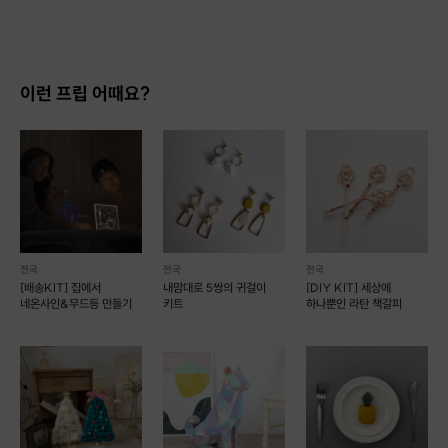
이런 프립 어때요?
전국
전국
전국
[배송KIT] 집에서
내맘대로 5쌍의 귀걸이
[DIY KIT] 세상에
네온사인&무드등 만들기
키트
하나뿐인 라탄 책갈피