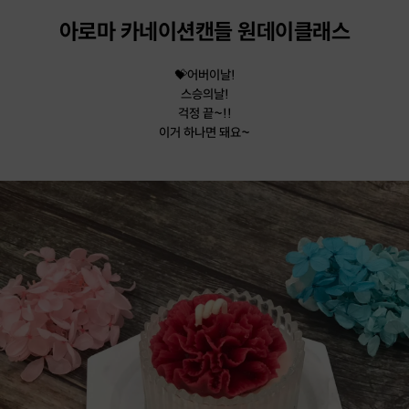
아로마 카네이션캔들 원데이클래스
💝어버이날!
스승의날!
걱정 끝~!!
이거 하나면 돼요~