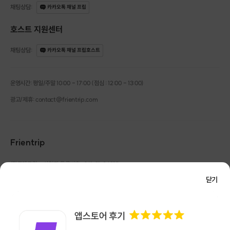
채팅상담
:
카카오톡 채널 프립
호스트 지원센터
채팅상담
:
카카오톡 채널 프립호스트
선물 할 수 있도록 쇼핑백도 증정해 드립니다~
운영시간: 평일/주말 10:00 - 17:00 (점심 : 12:00 - 13:00)
<<아로마 카네이션 캔들의 특징>>
광고/제휴: contact@frientrip.com
-내추럴 소이왁스로 자극적이지 않은 캔들입니다~
-인테리어 효과를 함께할 수 있는 디자인으로 제작되었습니다.
-KC인증을 받은 신뢰할 수 있는 제품입니다.
Frientrip
-원료자체 MSDS를 보유하고 있는 안전한 원료 를 사용합니다.
-조향사 1급자격증 보유 강사의 추천 아로마향 중에서
㈜프렌트립
사업자 등록번호 : 261-81-04385
|
원하는 향기 선택 가능합니다.
통신판매업신고번호 : 2016-서울성동-01088
닫기
대표 : 임수열
개인정보 관리 책임자 : 권용근
070-5175-6636
|
|
서울시 성동구 왕십리로 115 헤이그라운드 서울숲점 G704
다른 클래스 둘러보기♥
㈜프렌트립은 통신판매중개자로서 거래당사자가 아니며, 호스트가 등록한 상품정보 및 거래에
아로마팁 호스트 클래스 모음
대해 ㈜프렌트립은 일체의 책임을 지지 않습니다.
NICEPAY 안전거래 서비스 : 고객님의 안전거래를 위해 현금 결제 시, 저희 사이트에서 가입한