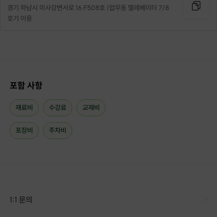
경기 하남시 미사강변서로 16 F508호 (업무동 엘레베이터 7/8
호기 이용
포함 사항
재료비
수강료
교재비
포장비
주차비
깊고깊은 사랑에 대한 감사의 마음을 레드 카네이션으로 전달해 보세요~!!
1:1 문의
온화하고 포근히 감싸주시는 사랑에 대한 감사의 마음은 핑크로~