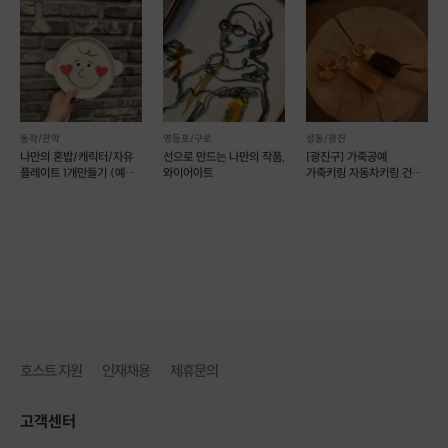
카네이션 꽃 컬러와 포장박스 컬러는 선택사항 입니다~
동작/관악
영등포/구로
성동/광진
나만의 혼밥/캐릭터/자유
선으로 만드는 나만의 작품,
[광진구] 가죽공예
플레이트 1개만들기 (예약
와이어아트
가죽키링 자동차키링 건대
가능)
원데이클래스 (예약 가능)
호스트 지원
인재채용
제휴문의
고객센터