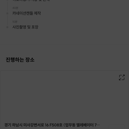
40분
카네이션캔들 제작
10분
사진촬영 및 포장
진행하는 장소
핑크 카네이션 캔들
경기 하남시 미사강변서로 16 F508호 (업무동 엘레베이터 7/8호기 이용