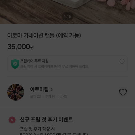
1
/
5
아로마 카네이션 캔들 (예약 가능)
35,000
원
프립케어 무료 지원
프립 참여 시 프립케어를 1년간 무료 지원해 드리요.
아로마팁
프립
22
후기 14
찜
45
|
|
신규 프립 첫 후기 이벤트
프립 첫 후기 작성 시
500 X 2 =
총 1,000 에너지
를 드립니다.