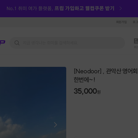
회원가입
로
피
[Neodoor] , 관악산 영
한번에~!
35,000
원