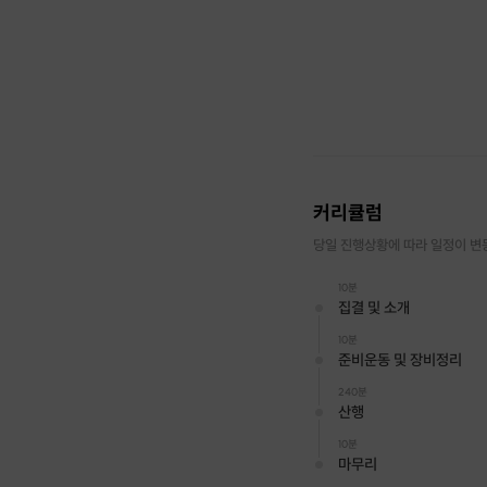
커리큘럼
당일 진행상황에 따라 일정이 변
10분
집결 및 소개
10분
준비운동 및 장비정리
240분
산행
10분
마무리