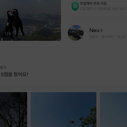
프립케어 무료 지원
프립 참여 시 프립케어를 1년간 무료 
Neo
1
/
5
프립
8
후기 292
찜
901
|
|
 후기
 5점을 줬어요!