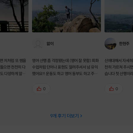
앓이
한현주
면 저처럼 또 쌤을
영어 산행 좀 걱정됐는데 (영어 잘 못함) 회화
산에대해서 자세히
아들으면 천천히 다
수업처럼 단어나 표현도 알려주셔서 넘 유익
천히 가르쳐 주시면
도 다양하게 알려
했어요!! 운동도 하고 영어 동부도 하고 주말
습니다 첫 산행이라
전혀 부끄럽지 않도록
을 또 뿌듯하게 마무리하네요.
도 잘 찍어주셔서
게다가 인
0
0
. 고민하고
:)
9
개 후기 더보기