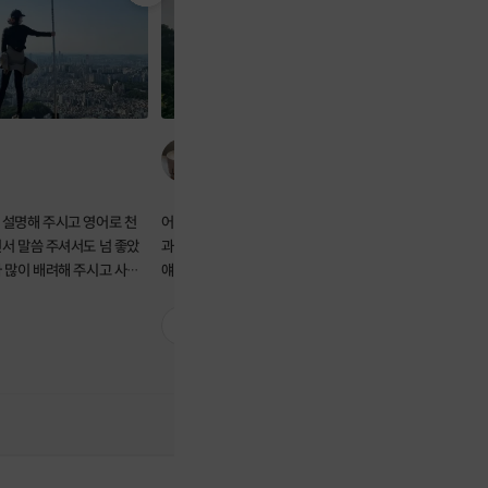
고르디
 설명해 주시고 영어로 천
어제 등산 넘넘 재미있게 다녀왔어요! 네오님
왜 이리 기
서 말씀 주셔서도 넘 좋았
과 같이오신 대원님 모두 좋으셔서 이런저런
생각해보니 
 많이 배려해 주시고 사진
얘기나누면서 산을 오르니 금방 정상에 올랐
를 볼 수 
 감사해용
어요. 관악산의 바위를 느낄 수 있었던ㅋㅋㅋ
는 영어표현,
재미나고 다이나믹한 코스도 최고였습니당!!!
서 참 좋았어요. 영어도 하고 운
0
1
네오님께 영어도 많이 배웠어요. I have a lot
져도 bang
in my plate 지만 Every single month마
다 등산이나 운동에 도전해볼께요!😊