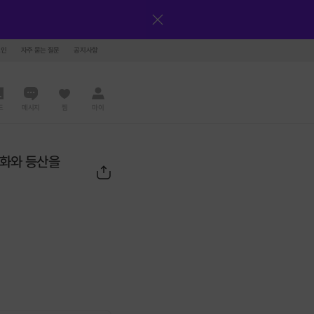
그인
자주 묻는 질문
공지사항
드
메시지
찜
마이
어회화와 등산을