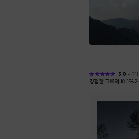
후
기
5.0
9
개
경험한 크루의 100%가