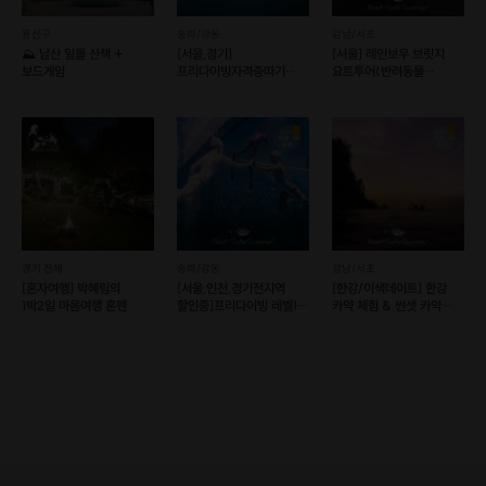
용산구
송파/강동
강남/서초
⛰️ 남산 일몰 산책 +
[서울,경기]
[서울] 레인보우 브릿지
보드게임
프리다이빙자격증따기
요트투어(반려동물
(예약 가능)
동반가능) (예약 가능)
경기 전체
송파/강동
강남/서초
[혼자여행] 박혜림의
[서울,인천,경기전지역
[한강/이색데이트] 한강
1박2일 마음여행 혼펜
할인중]프리다이빙 레벨1
카약 체험 & 썬셋 카약
자격증 따기(예약가능)
프로그램 (예약 가능)