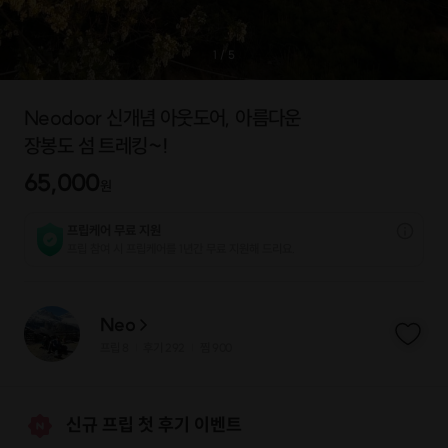
1
/
5
Neodoor 신개념 아웃도어, 아름다운
장봉도 섬 트레킹~!
65,000
원
프립케어 무료 지원
프립 참여 시 프립케어를 1년간 무료 지원해 드리요.
Neo
프립
8
후기 292
찜
900
|
|
신규 프립 첫 후기 이벤트