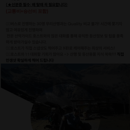
(★신분증 필수: 배 탈때 꼭 필요합니다)
(교통비+승선비 포함)
🙋‍♀️
버스로 진행하는 30명 무리산행과는 Quality 비교 불가! 시간에 쫓기지
않고 여유있게 진행하며
전문 산악가이드 호스트와의 많은 대화를 통해 유익한 등산정보 및 팁을 풍족
하게 받아가실수 있습니다.
🙋‍♀️
호스트가 직접 스냅샷도 찍어주고 1대1로 케어해주는 최상의 서비스!
🙋‍♀️
호스트와 1:1 대화할 기회가 많아요 -> 산행 및 등산용품 지식 쑥쑥!!!
직접
인생샷 확실하게 찍어 드립니다