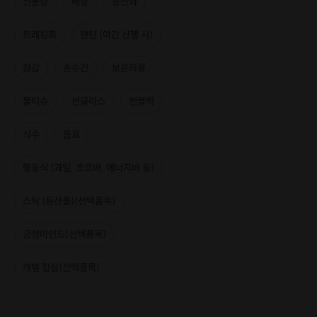
신분증
배낭
등산화
트레킹화
랜턴 (야간 산행 시)
장갑
손수건
보온의류
물티슈
썬글라스
썬블럭
식수
음료
행동식 (과일, 쵸코바, 에너지바 등)
스틱 (등산폴)(선택품목)
긍정마인드(선택품목)
알고 오르자:
장봉도
개별 점심(선택품목)
바다의 윤슬을 바라보며 걷는 장봉도 섬 트레킹~