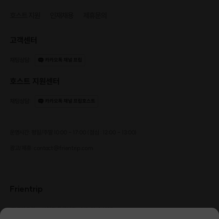
호스트 지원
인재채용
제휴문의
고객센터
채팅상담
:
카카오톡 채널 프립
호스트 지원센터
채팅상담
:
카카오톡 채널 프립호스트
운영시간: 평일/주말 10:00 - 17:00 (점심 : 12:00 - 13:00)
광고/제휴: contact@frientrip.com
Frientrip
㈜프렌트립
사업자 등록번호 : 261-81-04385
|