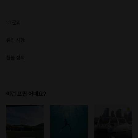
인천 옹진군에 위치한 장봉도는 해변을 끼고 도는 아름다운 트레킹 코스로 유
명하고
지명은 섬의 형태가 길고 산봉우리가 많은데에서 유래하였습니다.
1:1 문의
유의 사항
[신청 시 유의사항] · 최소 인원 미달로 인한 취소 시 프립 마감 시간 24시간 전에 안내를 드리며 참가비는 전액 환불해 드립니다. - 항상 산은 평지보다 온도가 낮아 추우니 보온의류에 신경써서 챙겨와 주세요. - 야간산행시 안전을 위해 랜턴지참을 꼭 부탁드립니다.(휴대폰 후레쉬도 사용 가능) - 운동화보다는 안전상 트레킹화 또는 등산화를 추천해 드립니다. - 등산/레져 여행자 보험은 본인이 따로 가입하셔야 하며 산행 중 사고에 대한 책임은 본인에게 있음을 알려드립니다.
환불 정책
1. 결제 후 1시간 이내에는 무료 취소가 가능합니다. (단, 신청마감 이후 취소 시, 프립 진행 당일 결제 후 취소 시 취소 및 환불 불가) 2. 결제 후 1시간이 초과한 경우, 아래의 환불규정에 따라 취소수수료가 부과됩니다. - 신청마감 2일 이전 취소시 : 전액 환불 - 신청마감 1일 ~ 신청마감 이전 취소시 : 상품 금액의 50% 취소 수수료 배상 후 환불 - 신청마감 이후 취소시, 또는 당일 불참 : 환불 불가 ※ 다회권의 경우, 1회라도 사용시 부분 환불이 불가하며, 기간 내 호스트와 예약 확정 되지 않은 프립은 프립 에너지로 환불 됩니다. ※ 여행사 상품의 경우 상품 상세 페이지의 여행사 환불 규정이 우선 적용 됩니다. ※ 여행사 상품, 숙박, 이벤트 상품 등 객실, 버스 등 사전 예약 확정이 필요한 프립은 예약 확정 이후 신청마감일 이전이라도 취소 및 환불 불가합니다. ※ 취소 수수료는 신청 마감일을 기준으로 산정됩니다. ※ 신청 마감일은 무엇인가요? 호스트님들이 장소 대관, 강습, 재료 구비 등 프립 진행을 준비하기 위해, 프립 진행일보다 일찍 신청을 마감합니다. 환불은 진행일이 아닌 신청 마감일 기준으로 이루어집니다. 프립마다 신청 마감일이 다르니, 꼭 날짜와 시간을 확인 후 결제해주세요! : ) ※신청 마감일 기준 환불 규정 예시 - 프립 진행일 : 10월 27일 - 신청 마감일 : 10월 26일 10월 25일에 취소 할 경우, 신청마감일 1일 전에 해당하며 50%의 수수료가 발생합니다. [환불 신청 방법] 1. 해당 프립 결제한 계정으로 로그인 2. 마이프립 - 신청내역 or 결제내역 3. 취소를 원하는 프립 상세 정보 버튼 - 취소 ※ 결제 수단에 따라 예금주, 은행명, 계좌번호 입력
이런 프립 어때요?