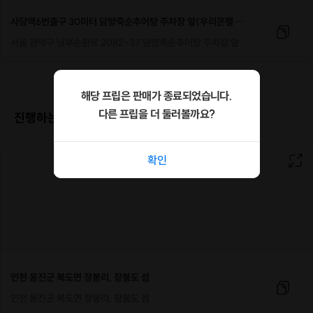
사당역6번출구 30미터 담양죽순추어탕 주차장 앞(우리은행 좌측)
서울 관악구 남부순환로 2082-37 담양죽순추어탕 주차장 앞
해당 프립은 판매가 종료되었습니다.
다른 프립을 더 둘러볼까요?
진행하는 장소
확인
인천 옹진군 북도면 장봉리, 장봉도 섬
인천 옹진군 북도면 장봉리, 장봉도 섬