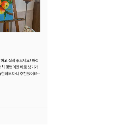
하고 실력 좋으세요! 허접
터치 몇번이면 바로 생기가
들한테도 마니 추천했어요~
요👍