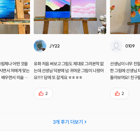
JY22
0109
그림체나 어떤 것을
유화 처음 써보고 그림도 제대로 그려본적 없
선생님이 너무 친절
시면서 저에게 맞는
는데 선생님 덕분에 넘 귀여운 그림이 나왔어
한 그림에 선생님 
초
요!!!! 담에 또 갈게요 ㅎㅎㅎㅎ
돌아보여요! 친구
설명해주시고, 필요
~! 커피도 맛있어
알려주시는 선생님
2
2
! 인근에 주
수 있는 곳이라 추천
3
개 후기 더보기