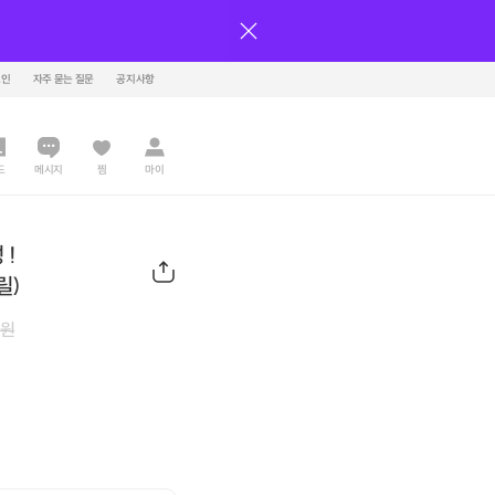
그인
자주 묻는 질문
공지사항
드
메시지
찜
마이
 !
릴)
원