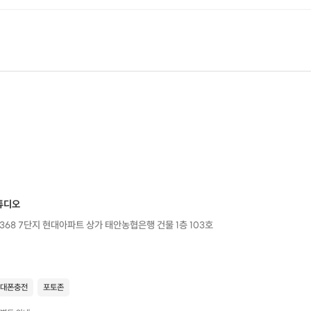
튜디오
368 7단지 현대아파트 상가 태안농협은행 건물 1층 103호
대폰충전
포토존