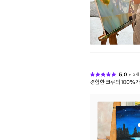
후
기
5.0
3
개
경험한 크루의 100%가