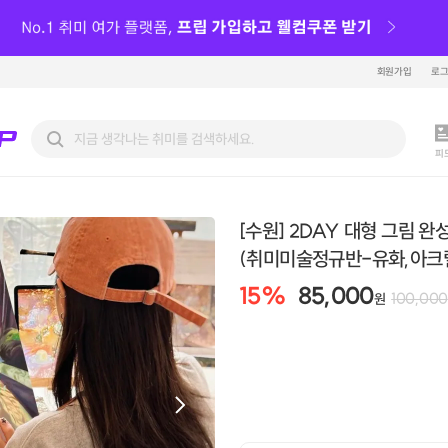
회원가입
로
피
[수원] 2DAY 대형 그림 완성
(취미미술정규반-유화,아크
15
%
85,000
100,000
원