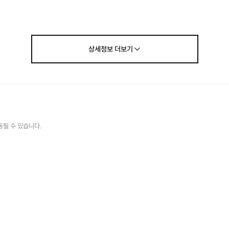
상세정보
더보기
커피 한 잔과 미술 취미 생활
나뇽
이화 미술 성인 미술
정
규반
동될 수 있습니다.