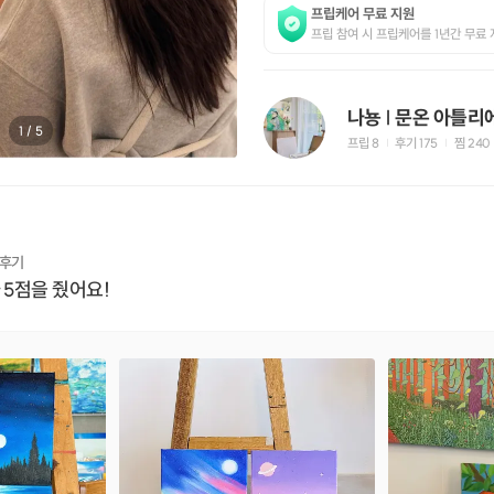
프립케어 무료 지원
프립 참여 시 프립케어를 1년간 무료 
나뇽 | 문온 아틀리
1
/
5
프립
8
후기 175
찜
240
|
|
 후기
 5점을 줬어요!