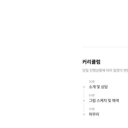
커리큘럼
당일 진행상황에 따라 일정이 변
30분
소개 및 상담
60분
그림 스케치 및 채색
30분
마무리