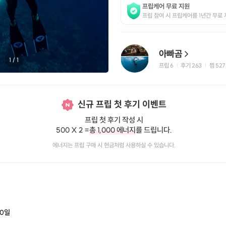
프립케어 무료 지원
프립 참여 시 프립케어를 1년간 무료 
아빠곰
1
/
1
프립
6
후기 263
찜
527
|
|
신규 프립 첫 후기 이벤트
프립 첫 후기 작성 시
500 X 2 =
총 1,000 에너지
를 드립니다.
에너지는 프립 구매 시 현금처럼 사용하실 수 있습니다.
0
일