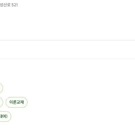
성산로 521
>> AIDA 2레벨 강습내용 확인하기 <<
이제 15미터가 넘는 수심에 적응하게 되면
더 깊이 중급실력자의 영역
으로 들어가 보시죠.
AIDA3 레벨에 적응 하면서 다른 친구들에게 더욱 믿음직한
프리다이버로 변하게 됩니다.
>> AIDA3 레벨의 강습내용 확인하기 <<
이론교재
대여)