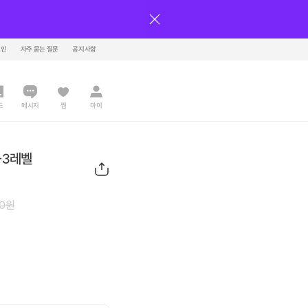
그인
자주 묻는 질문
공지사항
드
메시지
찜
마이
+3레벨
0
원