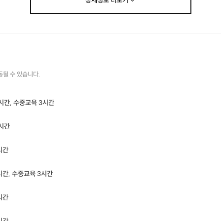
상세정보
더보기
동될 수 있습니다.
2시간, 수중교육 3시간
난다바다는 해양수산부 수중레저교육업 정식등록업체 입니다.
등록번호: 제(인천)2020-1호
3시간
시간
시간, 수중교육 3시간
시간