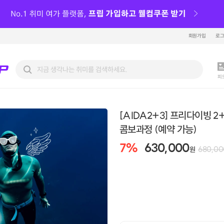
회원가입
로
피
[AIDA2+3] 프리다이빙 2
콤보과정 (예약 가능)
7
%
630,000
680,00
원