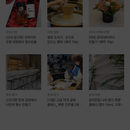
강남/서초
고양/김포
마포/서대문/은평
[신사.압구정] 프라이빗
힐링 도자기 : 손으로
[마포,공덕]센터피스
조향 취향찾아 향수만들기
만드는 행복 (예약 가능)
만들기 (예약 가능)
(예약가능)
종로/중구
종로/중구
송파/강동
고즈넉한 한옥 공방에서
[서울] 고급 자개 공예
송리단길 나의 향기 취향
나만의 향수 만들기
클래스_북촌 진주쉘 (예약
클래스(향수 10mL 3개)
가능)
(예약 가능)