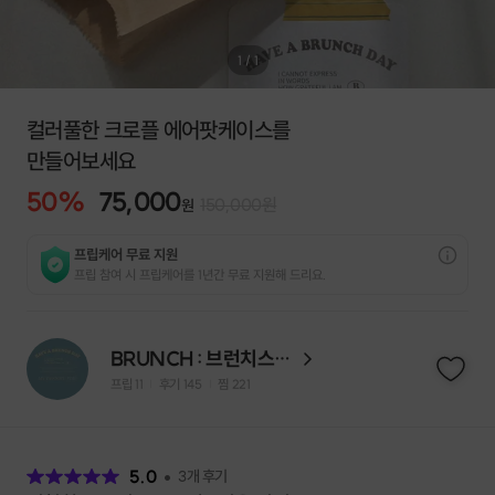
1
/
1
컬러풀한 크로플 에어팟케이스를
만들어보세요
50
%
75,000
150,000
원
원
프립케어 무료 지원
프립 참여 시 프립케어를 1년간 무료 지원해 드리요.
BRUNCH : 브런치스튜디오
프립
11
후기 145
찜
221
|
|
후
기
5.0
3
개 후기