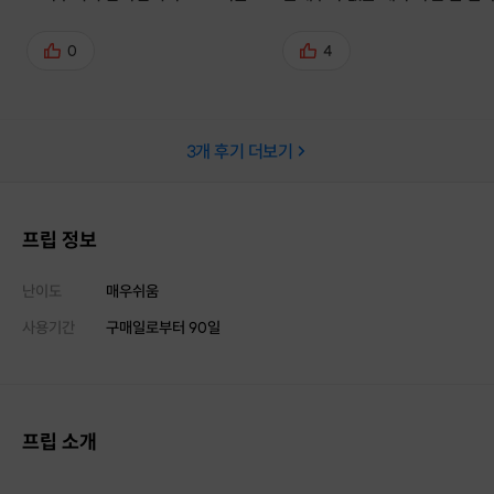
넘 예쁘고 가죽은 시간이 지날수록
을까 걱정이 앞섰는데 선생님께
매력이 있다던데 시간 지나서도 기대
명도 잘 해주시고 어려운 부분은
0
4
가 돼요 ! 다음엔 스트랩도 해보고 싶
에서 계속 도움 주셔서 예쁜 결
어요 재밌었습니다 감사해요!
을 만들어 낼 수 있었습니다 ,. ❤️‍
말 좋았던 점은 공방이 정말 너무
3
개 후기 더보기
쁩니다 .. 브런치 스튜디오라는 
이름에 걸맞게 브런치를 즐기는
느낌이 가득한 공간에서 가죽공
하고 선생님이 준비해주신 간식
프립 정보
료도 먹으며 제대로 힐링했습니다
가죽공예 경험이 없으신 분들은
난이도
매우쉬움
수업 정말 강력 추천드리구 가
사용기간
구매일로부터
90
일
가죽공예 입문하실 수 있을 것 
요! 저도 이 수업 이후로 이 브런
튜디오의 또 다른 가죽공예 수
찾아보고 또 다시 참여할 계획
프립 소개
다 .. 진짜 최고였어요 최최최고 !