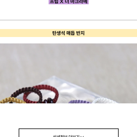
프립 X 더 마크라메
탄생석 매듭 반지