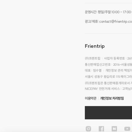
운영시간: 평일/주말 10:00 - 17:00 (점
광고/제휴: contact@frientrip.c
Frientrip
㈜프렌트립
사업자 등록번호 : 261
|
통신판매업신고번호 : 2016-서울성동
대표 : 임수열
개인정보 관리 책임자
|
서울시 성동구 왕십리로 115 헤이그
㈜프렌트립은 통신판매중개자로서 거래
NICEPAY 안전거래 서비스 : 고객
이용약관
개인정보 처리방침