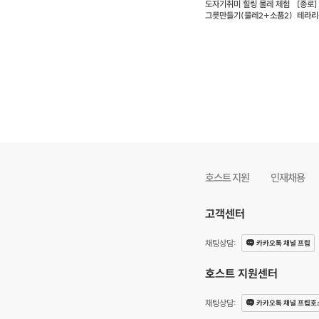
도자기취미 힐링 물레 체험
[종로]
그릇만들기(물레2+소품2)
테라리
가능)
호스트 지원
인재채용
고객센터
채팅상담
:
카카오톡 채널 프립
호스트 지원센터
채팅상담
:
카카오톡 채널 프립호