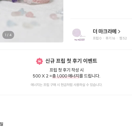
더 마크라메
1
/
4
프립
0
후기 16
찜
52
|
|
신규 프립 첫 후기 이벤트
프립 첫 후기 작성 시
500 X 2 =
총 1,000 에너지
를 드립니다.
에너지는 프립 구매 시 현금처럼 사용하실 수 있습니다.
일