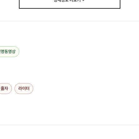
상세정보
더보기
설명동영상
의미 있는 탄생석 반지를
직접 만들어 보아요!
지인 혹은 친구, 연인들을 위한
줄자
라이터
선물용으로도 좋답니다
보다 쉽게 만들 수 있도록 설명 동영상도 함께 제공해드립니다 :)