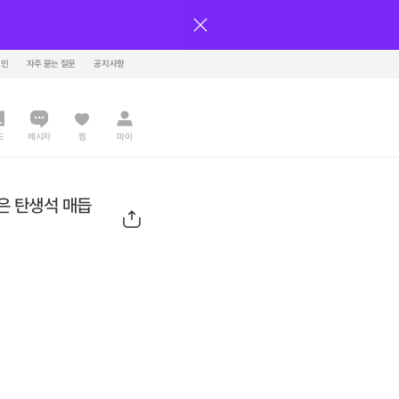
그인
자주 묻는 질문
공지사항
드
메시지
찜
마이
좋은 탄생석 매듭