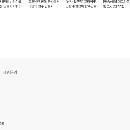
 나만의 반려식물,
고즈넉한 한옥 공방에서
[신사.압구정] 프라이빗
[배송상품] 에그타르
움 만들기 (예약
나만의 향수 만들기
조향 취향찾아 향수만들기
1BOX (12개입)
(예약가능)
제휴문의
스트