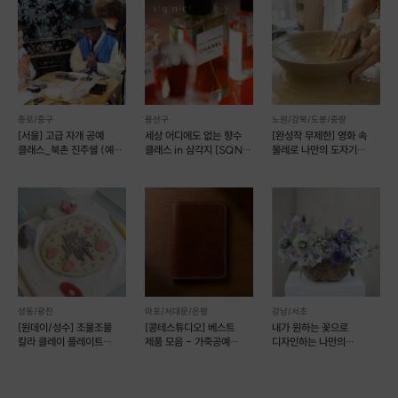
종로/중구
용산구
노원/강북/도봉/중랑
[서울] 고급 자개 공예
세상 어디에도 없는 향수
[완성작 무제한] 영화 속
클래스_북촌 진주쉘 (예약
클래스 in 삼각지 [SQNC
물레로 나만의 도자기
가능)
003]
만들기 [모아스튜디오]
성동/광진
마포/서대문/은평
강남/서초
[원데이/성수] 조물조물
[콩테스튜디오] 베스트
내가 원하는 꽃으로
칼라 클레이 플레이트
제품 모음 - 가죽공예
디자인하는 나만의
만들기 _도자기 공예
원데이클래스 (예약 가능)
플라워클래스