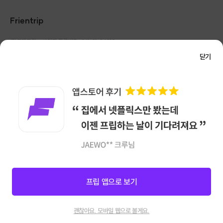
Frientrip
㈜프렌트립
사업자 등록번호 : 261-81-04385
|
통신판매업신고번호 : 2016-서울성동-01088
닫기
대표 : 임수열
개인정보 관리 책임자 : 권용근
070-5175-6636
|
|
서울시 성동구 왕십리로 115 헤이그라운드 서울숲점 G704
㈜프렌트립은 통신판매중개자로서 거래당사자가 아니며, 호스트가 등록한 상품정보 및 거래에
대해 ㈜프렌트립은 일체의 책임을 지지 않습니다.
NICEPAY 안전거래 서비스 : 고객님의 안전거래를 위해 현금 결제 시, 저희 사이트에서 가입한
구매안전 서비스를 이용할 수 있습니다.
가입 확인
이용약관
개인정보 처리방침
앱 다운로드
프립 앱으로 보기
신청마감
28
괜찮아요. 모바일 웹으로 볼게요.