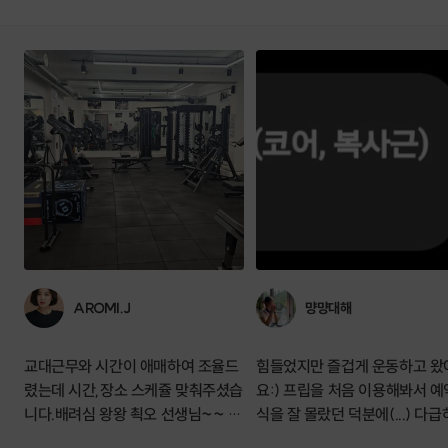
AROMI.J
먕먕대해
교대근무와 시간이 애매하여 조율드
힘들었지만 즐겁게 운동하고 왔
렸는데 시간,장소 스케쥴 맞춰주셨습
요:) 프립을 처음 이용해봐서 예
니다.배려심 왕왕 쵝오 선생님~~ 역
식을 잘 몰랐던 덕분에(...) 다
시 14년이상의 내공이 느껴진ㅡ 전문
예약했는데 친절히 잘 받아주셔