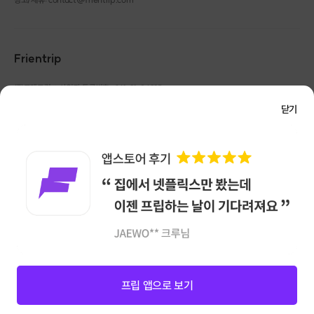
Frientrip
필라테스와 근막 마사지를 받는
㈜프렌트립
사업자 등록번호 : 261-81-04385
|
테마 공간
통신판매업신고번호 : 2016-서울성동-01088
닫기
대표 : 임수열
개인정보 관리 책임자 : 권용근
070-5175-6636
|
|
서울시 성동구 왕십리로 115 헤이그라운드 서울숲점 G704
<라이크미에서 얻어갈 수 있는 효과>
㈜프렌트립은 통신판매중개자로서 거래당사자가 아니며, 호스트가 등록한 상품정보 및 거래에
대해 ㈜프렌트립은 일체의 책임을 지지 않습니다.
NICEPAY 안전거래 서비스 : 고객님의 안전거래를 위해 현금 결제 시, 저희 사이트에서 가입한
✔️내 몸의 불균형정도와 구체적인 문제를
구매안전 서비스를 이용할 수 있습니다.
가입 확인
컨설팅 받을 수 있어요
✔️일자목, 일자허리, 굽은등의
이용약관
개인정보 처리방침
체형교정에 필요한 솔루션을 제공 받을 수 있어요
✔️뻐근한 내 허리, 무거운 내 어깨를 가볍게 해요
앱 다운로드
✔️필요한 운동목적에 따라
나에게 가장 효율적인 운동방식에 대해 이해해요
프립 앱으로 보기