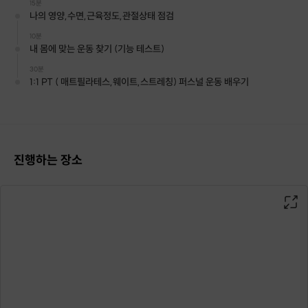
15분
2층 209, 210호로 들어오시는 길입니다
나의 영양,수면,근육정도,관절상태 점검
10분
라이크미
는 재활,체형교정 기반
내 몸에 맞는 운동 찾기 (기능 테스트)
1:1 PT&Pilates 컨설팅 서비스를 제공해요
30분
1:1 PT ( 매트필라테스,웨이트,스트레칭) 퍼스널 운동 배우기
인바디 검사 및 수면,
영양상태,생활 습관 체크
진행하는 장소