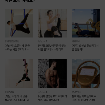
이런 프립 어때요?
강서/금천/양천
강남/서초
서귀포시
[발산역] 오롯이 내 몸을
[청담] 모델/배우들이 찾는
[제주] 오션뷰 헬스장에서
느끼는 시간 (요가 &
에델 필라테스 스튜디오
몸 만들기!
플라잉 요가)
송파/강동
강남/서초
강남/서초
[서울] 나한테 딱 맞춘
[선릉] 김성환 PT 프라이빗
살빠지는 파워플레이트
플라잉 요가 원데이 (예약
헬스 피티 (예약가능)
30분 운동(예약 가능)
가능)