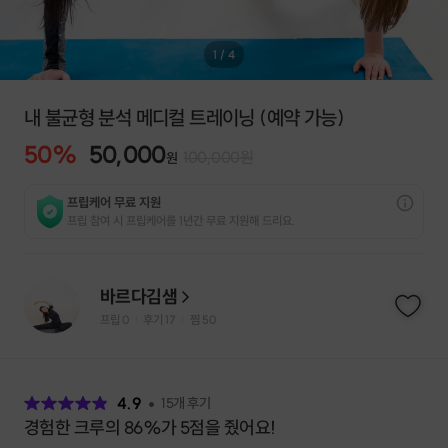
1
/
4
내 불균형 분석 메디컬 트레이닝 (예약 가능)
50
%
50,000
100,000
원
원
프립케어 무료 지원
프립 참여 시 프립케어를 1년간 무료 지원해 드리요.
바르다김샘
프립
0
후기 17
찜
50
|
|
후
기
4.9
15
개 후기
경험한 크루의 86%가 5점을 줬어요!