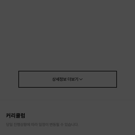
상세정보
더보기
커리큘럼
< 진행장소 >
당일 진행상황에 따라 일정이 변동될 수 있습니다.
마곡역 6번출구에서 나오셔서
747타워(스타벅스 건물)로 들어오신 후