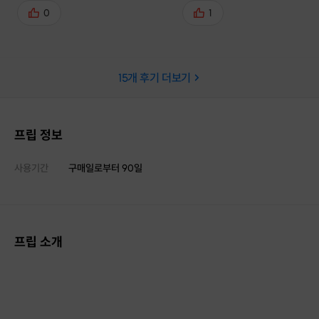
가적 분석이셨고 사실 자세가 너무트
사했습니다. 제 고민사항 반영
0
1
러져서 몸이 여기저기 성한곳이 없었
체형 봐주시고 운동 진행해주셨
는데 꼼꼼히 지적해주시고 봐주셨습
앞으로 신경써서 운동해야 하는
니다~! 자세 교정될때 칭찬해주시고
까지 잘 알려주셨어요. 집만 가
15
개 후기 더보기
아프지만 뭉친곳 엄청 시원? 하게 풀
다면 피티 등록하고 싶었습니다.
어주셨어요. 으악으악ㅋ속으로 외쳤
사합니다. 기회가 된다면 또 방
습니다ㅋㅋㅋ 내가 무엇이 문제인지
게요!
우선순위로 고쳐야할것들 집에서 스
프립 정보
스로 할수있는 운동,스트레칭법 알려
주셨습니다~~ 정말 시간이 아깝지
사용기간
구매일로부터
90
일
않고 시간이되면 더 받고싶은 클래스
였습니다~:)
프립 소개