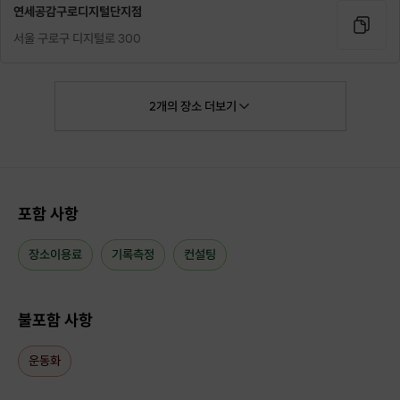
연세공감구로디지털단지점
서울 구로구 디지털로 300
2
개의
장소
더보기
포함 사항
체형 분석과 몸의 기능 근육사용과
효율정도, 근력정도, 관절의 가동성 체크
장소이용료
기록측정
컨설팅
위 검사를 바탕으로
개인별 맞춤 레슨과 난이도 조정에 들어가요
초,중,고급 난이도 결정
불포함 사항
운동화