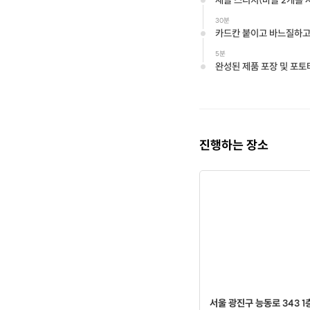
새들 스티치(바늘 2개를
30분
카드칸 붙이고 바느질하고
5분
완성된 제품 포장 및 포토
진행하는 장소
서울 광진구 능동로 343 