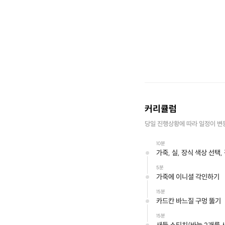
커리큘럼
당일 진행상황에 따라 일정이 변
10분
가죽, 실, 장식 색상 선택
5분
가죽에 이니셜 각인하기
15분
카드칸 바느질 구멍 뚫기
15분