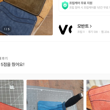
프립케어 무료 지원
프립 참여 시 프립케어를 1년간 무료 
모반트
1
/
5
프립
11
후기 138
찜
236
|
|
개 후기
 5점을 줬어요!