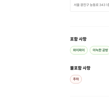
서울 광진구 능동로 343 
답변 : 베
사용 초기 
포함 사항
와이파이
아늑한 공방
불포함 사항
주차