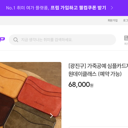
회원가입
로
피
[광진구] 가죽공예 심플카드
원데이클래스 (예약 가능)
68,000
원