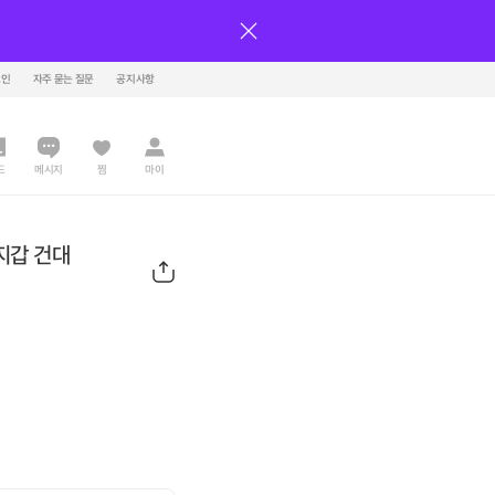
그인
자주 묻는 질문
공지사항
드
메시지
찜
마이
지갑 건대