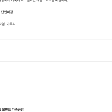
 사용해서 가죽에 바느질하는 새들스티치를 배웁니다)
 단면마감
★
모반트 심플카드지갑 만들기
타임, 마무리
원데이 클래스 안내사항
★
# 꼭 참고해주세요!!!
질문 : 가죽공예 원데이 클래스가 처음입니다.
답변 : 처음 하시는 분들을 위한 클래스로 누구나 참여 가능합니다.
질문 : 준비물이 필요한가요?
답변 : 준비물 없이 예약 후 편하게 방문해주시면 됩니다.
1층 모반트 가죽공방