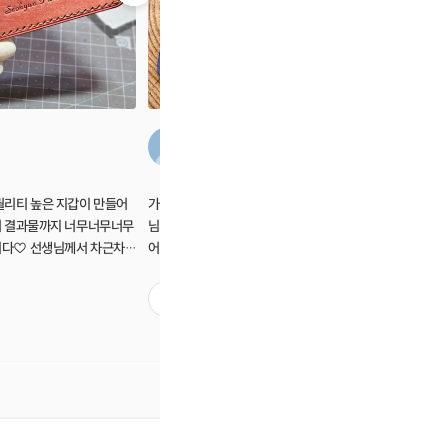
진아
퀄리티 높은 지갑이 만들어
가죽공예는 처음이라 걱정 많이 했는데 선생
가죽 카드지
터 결과물까지 너무너무너무
님이 진짜 너무너무 친절하시고 재밌으셔서
없었는데 샘
니다♡ 선생님께서 차근차
어렵지 않게 즐겁게 만들 수 있었던 것 같아요!
예약했습니다!! 근데 실제로 
았어요 다음에 다른 제품으
그리고 무엇보다 결과물이 정말 만족스러웠어
얼씬 예쁘고
겠습니다🤸‍♂️
요!! 다음에는 다른 원데이 클래스도 받으러
하시고 절대
0
0
가겠습니다~ㅎㅎ
기만 하면 됩니다!!!! 
고 싶을 때