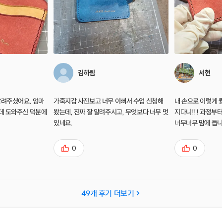
김하림
서현
알려주셨어요. 엄마
가죽지갑 사진보고 너무 이뻐서 수업 신청해
내 손으로 이렇게 
데 도와주신 덕분에
봤는데, 진짜 잘 알려주시고, 무엇보다 너무 멋
지다니!!! 과정부
있네요.
너무너무 맘에 듭
근 알려주셔서 좋
로 또 수업 들으러 가
0
0
49
개 후기 더보기