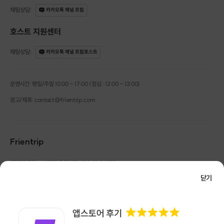
채팅상담
:
카카오톡 채널 프립
호스트 지원센터
채팅상담
:
카카오톡 채널 프립호스트
운영시간: 평일/주말 10:00 - 17:00 (점심 : 12:00 - 13:00)
광고/제휴: contact@frientrip.com
Frientrip
㈜프렌트립
사업자 등록번호 : 261-81-04385
|
통신판매업신고번호 : 2016-서울성동-01088
닫기
대표 : 임수열
개인정보 관리 책임자 : 권용근
070-5175-6636
|
|
서울시 성동구 왕십리로 115 헤이그라운드 서울숲점 G704
㈜프렌트립은 통신판매중개자로서 거래당사자가 아니며, 호스트가 등록한 상품정보 및 거래에
대해 ㈜프렌트립은 일체의 책임을 지지 않습니다.
NICEPAY 안전거래 서비스 : 고객님의 안전거래를 위해 현금 결제 시, 저희 사이트에서 가입한