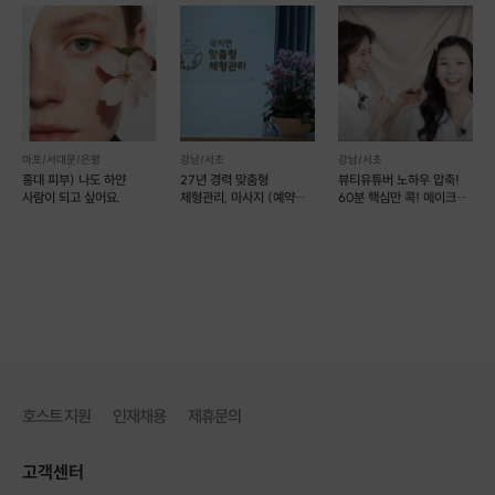
마포/서대문/은평
강남/서초
강남/서초
홍대 피부) 나도 하얀
27년 경력 맞춤형
뷰티유튜버 노하우 압축!
사람이 되고 싶어요.
체형관리, 마사지 (예약
60분 핵심만 콕! 메이크업
가능)
레슨
호스트 지원
인재채용
제휴문의
고객센터