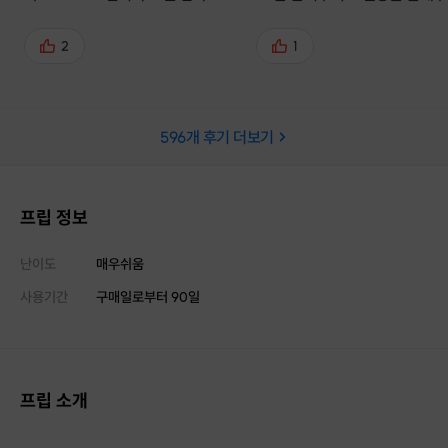
요🙇🏻‍♀️🥰
열정이 느껴져서 좋았습니다. 
고 나서 물광도는 피부 넘 맘에 
2
1
어요 ㅎㅎ 다음에 또 찾아갈것 
요!
596
개 후기 더보기
프립 정보
난이도
매우쉬움
사용기간
구매일로부터
90
일
프립 소개