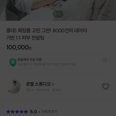
1
/
5
홍대) 화장품 고민 그만! 8000건의 데이터
기반 1:1 피부 컨설팅
100,000
원
프립케어 무료 지원
프립 참여 시 프립케어를 1년간 무료 지원해 드리요.
로렐 스튜디오
프립
4
후기 1033
찜
826
|
|
후
기
5.0
596
개 후기