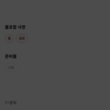
불포함 사항
물
음료
준비물
그대
1:1 문의