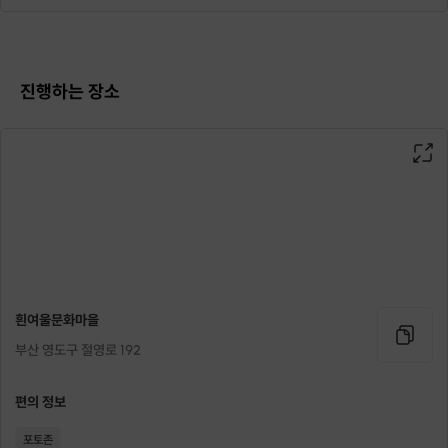
진행하는 장소
흰여울문화마을
부산 영도구 절영로 192
편의 정보
포토존