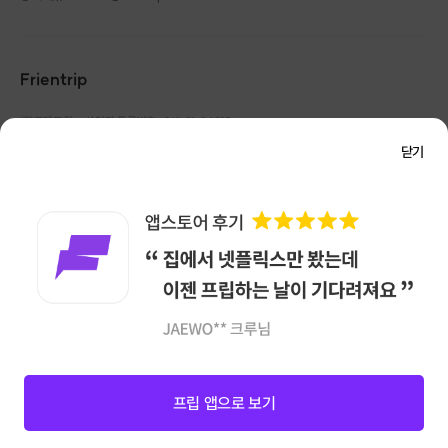
Frientrip
㈜프렌트립
사업자 등록번호 : 261-81-04385
|
통신판매업신고번호 : 2016-서울성동-01088
닫기
대표 : 임수열
개인정보 관리 책임자 : 권용근
070-5175-6636
|
|
서울시 성동구 왕십리로 115 헤이그라운드 서울숲점 G704
㈜프렌트립은 통신판매중개자로서 거래당사자가 아니며, 호스트가 등록한 상품정보 및 거래에
대해 ㈜프렌트립은 일체의 책임을 지지 않습니다.
NICEPAY 안전거래 서비스 : 고객님의 안전거래를 위해 현금 결제 시, 저희 사이트에서 가입한
구매안전 서비스를 이용할 수 있습니다.
가입 확인
이용약관
개인정보 처리방침
앱 다운로드
프립 앱으로 보기
참여하기