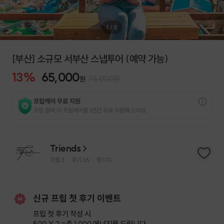
1
/
5
[부산] 소규모 서부산 스냅투어 (예약 가능)
13
%
65,000
75,000
원
원
프립케어 무료 지원
프립 참여 시 프립케어를 1년간 무료 지원해 드리요.
Triends
프립
3
후기 36
찜
170
|
|
신규 프립 첫 후기 이벤트
프립 첫 후기 작성 시
500 X 2 =
총 1,000 에너지
를 드립니다.