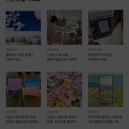
강남/서초
수원/화성
동대문/성북
플루이드 아트 클래스
[수원] 나뇽 미술
하루만에 이모티콘
(예약 가능)
원데이클래스와 커피한잔
제작부터 판매
[유화,아크릴화,
나이프페인팅]
고양/김포
강남/서초
종로/중구
[일산] 제이미아트 미술
[강남] 그림으로 채우는
하루 만에 끝내는 스마트폰
원데이 클래스&자유페인팅
하루, 취미미술 원데이
사진 촬영과 보정법 (예약
(예약 가능)
클래스
가능)