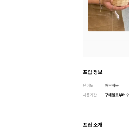
프립 정보
난이도
매우쉬움
사용기간
구매일로부터
9
프립 소개