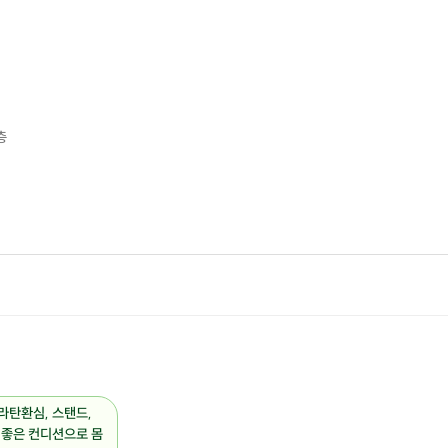
지친 일상을 잠시 벗어나,
라탄앤티크에서 발리를 느껴보세요 :D
층
라탄환심, 스탠드,
) 좋은 컨디션으로 몸