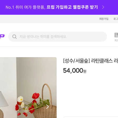
회원가입
로
피
[성수/서울숲] 라탄클래스 
54,000
원