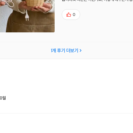
당선생님이 너무 흥도 좋으시고 말씀에서 센스
내 너무 재밌게 했습니다😏 이번에 배운건 기
0
음인분들에게 진짜 추천인곳같아요!!👍🏻👍🏻 
서 해서 그런가? 어렵다는 느낌은 크게 못느꼈
과 좋은 말씀 그리고 좋은 작품을 만들수 있게
~ 다음에는 가방이나 트레이 만들어볼까해요💓
립니다~
1
개 후기 더보기
0
일