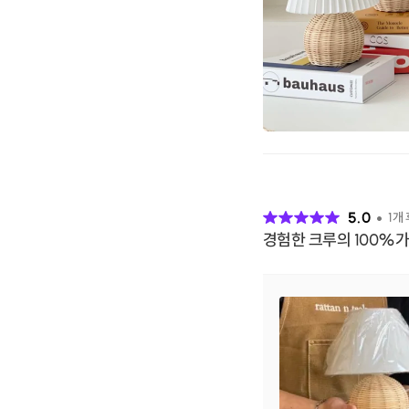
후
기
5.0
1
개
경험한 크루의 100%가