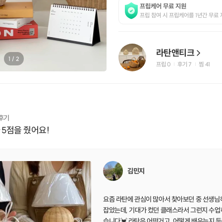
프립케어 무료 지원
프립 참여 시 프립케어를 1년간 무료 
라탄앤티크
1
/
2
프립
0
후기 7
찜
41
|
|
 후기
 5점을 줬어요!
김민지
요즘 라탄에 관심이 많아서 찾아보던 중 선생님
잡았는데, 기대가 컸던 클래스라서 그런지 수업
습니다💓 라탄은 어떤거고, 어떻게 배우는지 등등 설명들과 플러스로 담