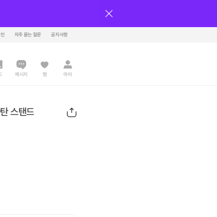
그인
자주 묻는 질문
공지사항
드
메시지
찜
마이
라탄 스탠드