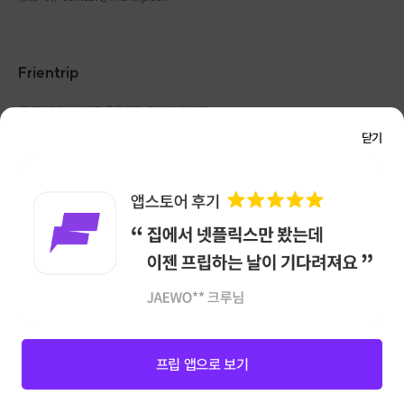
4️⃣
생크림을 붓고,
Frientrip
㈜프렌트립
사업자 등록번호 : 261-81-04385
|
통신판매업신고번호 : 2016-서울성동-01088
닫기
대표 : 임수열
개인정보 관리 책임자 : 권용근
070-5175-6636
|
|
서울시 성동구 왕십리로 115 헤이그라운드 서울숲점 G704
㈜프렌트립은 통신판매중개자로서 거래당사자가 아니며, 호스트가 등록한 상품정보 및 거래에
대해 ㈜프렌트립은 일체의 책임을 지지 않습니다.
NICEPAY 안전거래 서비스 : 고객님의 안전거래를 위해 현금 결제 시, 저희 사이트에서 가입한
구매안전 서비스를 이용할 수 있습니다.
가입 확인
이용약관
개인정보 처리방침
앱 다운로드
프립 앱으로 보기
신청마감