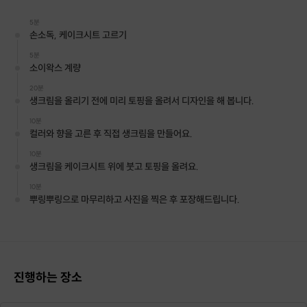
5분
손소독, 케이크시트 고르기
5분
소이왁스 계량
20분
생크림을 올리기 전에 미리 토핑을 올려서 디자인을 해 봅니다.
10분
컬러와 향을 고른 후 직접 생크림을 만들어요.
10분
수업은 감성 가득한 쌈지길 공방에서 이루어집니다 :)
생크림을 케이크시트 위에 붓고 토핑을 올려요.
10분
이 세상에 하나뿐인 나만의 케이크캔들,
뿌링뿌링으로 마무리하고 사진을 찍은 후 포장해드립니다.
만들어 볼까요??
진행하는 장소