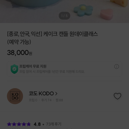
1
/
5
[종로,안국,익선] 케이크 캔들 원데이클래스
(예약 가능)
38,000
원
프립케어 무료 지원
프립 참여 시 프립케어를 1년간 무료 지원해 드리요.
코도 KODO
프립
0
후기 74
찜
88
|
|
후
기
4.8
73
개 후기