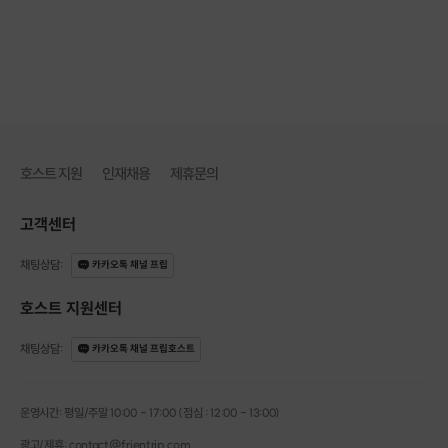
3️⃣
만들고 싶은 컬러와 맘에 드는 향을
고르고 생크림을 만들어요.
호스트 지원
인재채용
제휴문의
고객센터
채팅상담
:
카카오톡 채널 프립
호스트 지원센터
채팅상담
:
카카오톡 채널 프립호스트
운영시간: 평일/주말 10:00 - 17:00 (점심 : 12:00 - 13:00)
광고/제휴: contact@frientrip.com