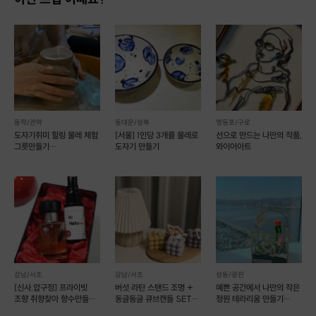
2️⃣
토핑을 미리 올려봅니다.
원하는 토핑이 있다면?!
직접 만들어 볼 수도 있어요 :)
동작/관악
동대문/성북
영등포/구로
도자기취미 힐링 물레 체험
[서울] 1인당 3개를 물레로
선으로 만드는 나만의 작품,
그릇만들기
도자기 만들기
와이어아트
(물레2+소품2)
강남/서초
강남/서초
성동/광진
[신사.압구정] 프라이빗
버섯 라탄 스탠드 조명 +
예쁜 공간에서 나만의 작은
조향 취향찾아 향수만들기
동글동글 큐브캔들 SET
정원 테라리움 만들기
(예약가능)
(예약 가능)
(예약 가능)