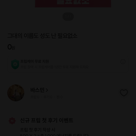
1
/
1
그대의 이름도 성도 난 필요없소
0
원
프립케어 무료 지원
프립 참여 시 프립케어를 1년간 무료 지원해 드리요.
바스민
프립
0
후기 0
찜
0
|
|
신규 프립 첫 후기 이벤트
프립 첫 후기 작성 시
500 X 2 =
총 1,000 에너지
를 드립니다.