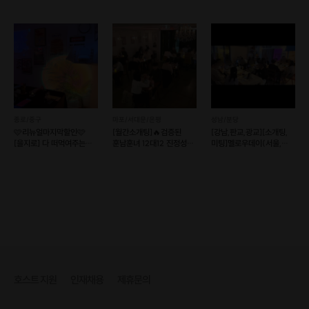
소개팅보다 러브인서울
가치관소개팅
🔥로테이션 와인파티
종로/중구
마포/서대문/은평
성남/분당
🩷리뉴얼마지막할인🩷
[월간소개팅]🔥검증된
[강남,판교,광교][소개팅,
[을지로] 다 떠먹여주는
훈남훈녀 12대12 진정성
미팅]멜로우데이(서울,
퇴근후 소개팅
있는 로테이션 소개팅
경기)
호스트 지원
인재채용
제휴문의