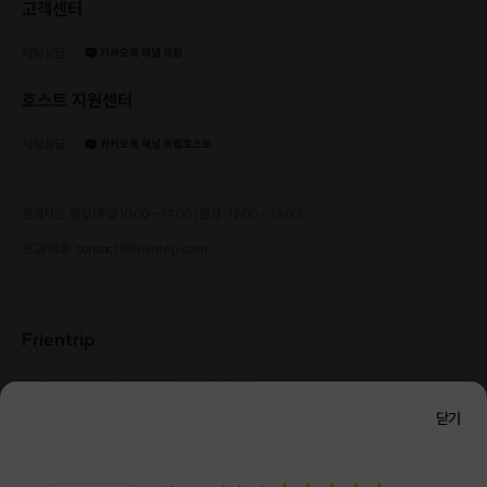
고객센터
채팅상담
:
카카오톡 채널 프립
호스트 지원센터
채팅상담
:
카카오톡 채널 프립호스트
운영시간: 평일/주말 10:00 - 17:00 (점심 : 12:00 - 13:00)
광고/제휴: contact@frientrip.com
Frientrip
㈜프렌트립
사업자 등록번호 : 261-81-04385
|
통신판매업신고번호 : 2016-서울성동-01088
닫기
대표 : 임수열
개인정보 관리 책임자 : 권용근
070-5175-6636
|
|
서울시 성동구 왕십리로 115 헤이그라운드 서울숲점 G704
㈜프렌트립은 통신판매중개자로서 거래당사자가 아니며, 호스트가 등록한 상품정보 및 거래에