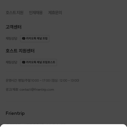
호스트 지원
인재채용
제휴문의
고객센터
깨끗하고 쾌적한 센터에서
채팅상담
:
카카오톡 채널 프립
개인 레벨에 맞게 프라이빗 하게 진행됩니다 :)
호스트 지원센터
[클래스 안내]
채팅상담
:
카카오톡 채널 프립호스트
·
진행 가능 시간 : 상시 예약 가능
·
문의 : [문의하기] 게시판
※ 정확한 일정 협의는 [문의하기] 게시판 또는 구매 후 카톡 혹은 문자로 발송
운영시간: 평일/주말 10:00 - 17:00 (점심 : 12:00 - 13:00)
되는 호스트 연락처로 문의해주세요.
광고/제휴: contact@frientrip.com
Frientrip
㈜프렌트립
사업자 등록번호 : 261-81-04385
|