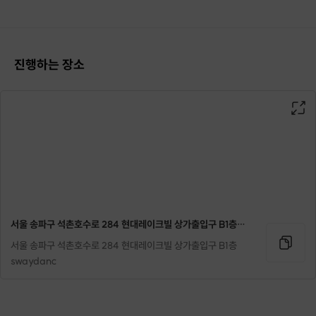
특히 여성에게 다수 틀어짐이 나타나는
골반교정과 자세교정으로
키가 커보이고 비율이 좋아보이는 효과까지!
진행하는 장소
성인발레 누구나 쉽고 즐겁게 배울 수 있어요^^
서울 송파구 석촌호수로 284 현대레이크빌 상가출입구 B1층 swaydanc
서울 송파구 석촌호수로 284 현대레이크빌 상가출입구 B1층
swaydanc