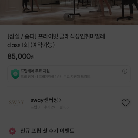
1
/
1
[잠실 / 송파] 프라이빗 클래식성인취미발레
class 1회 (예약가능)
85,000
원
프립케어 무료 지원
프립 참여 시 프립케어를 1년간 무료 지원해 드리요.
sway센터장
프립
8
후기 29
찜
185
|
|
신규 프립 첫 후기 이벤트