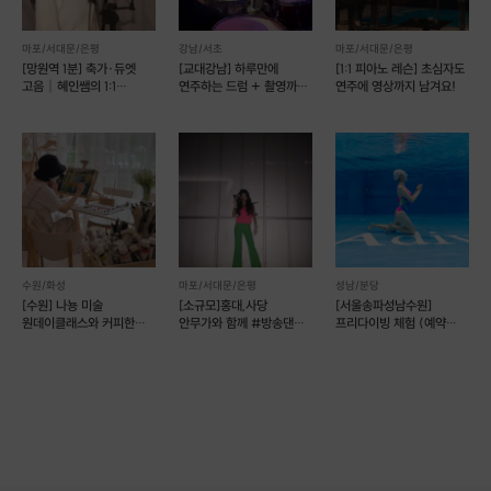
마포/서대문/은평
강남/서초
마포/서대문/은평
[망원역 1분] 축가·듀엣
[교대강남] 하루만에
[1:1 피아노 레슨] 초심자도
고음｜혜인쌤의 1:1
연주하는 드럼 + 촬영까지!
연주에 영상까지 남겨요!
원포인트 족집게 레슨🎵
(일정조율문의)
수원/화성
마포/서대문/은평
성남/분당
[수원] 나뇽 미술
[소규모]홍대,사당
[서울송파성남수원]
원데이클래스와 커피한잔
안무가와 함께 #방송댄스
프리다이빙 체험 (예약
[유화,아크릴화,
#코레오 초보 환영!
가능)
나이프페인팅]