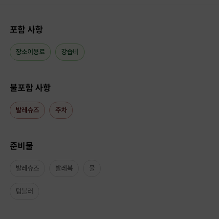
포함 사항
장소이용료
강습비
불포함 사항
발레슈즈
주차
준비물
✔ 발레를 처음 접하시는 분들 ,
발레슈즈
발레복
물
✔
발레를 배우시며 집중 트레이닝이
텀블러
필요하다고 생각하셨던 분들,
✔
또는 단체레슨에 어려움이 있으신 분들,