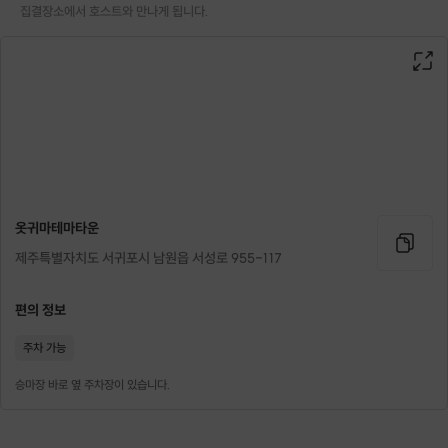
집결장소에서 호스트와 만나게 됩니다.
더운 여름이라고 걱정하지 마세요 !
시원한 숲속에서 격이 다른 트레킹 어떠세요 ~~?
옷귀마테마타운
제주특별자치도 서귀포시 남원읍 서성로 955-117
편의 정보
주차 가능
승마장 바로 옆 주차장이 있습니다.