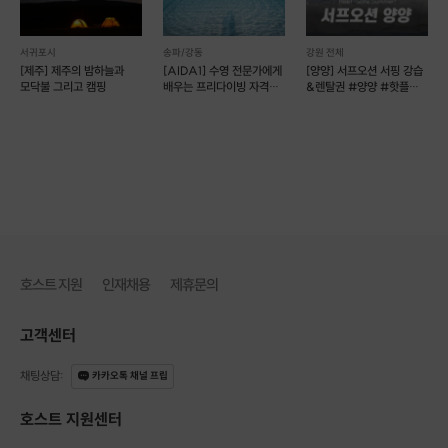
서귀포시
송파/강동
강원 전체
[제주] 제주의 밤하늘과
[AIDA1] 수영 전문가에게
[양양] 서프오션 서핑 강습
모닥불 그리고 캠핑
배우는 프리다이빙 자격증
&렌탈권 #양양 #핫플
코스(예약 가능)
(예약 가능)
이런 분들
에게 추천드립니다!
🙋‍♀️ 제
주에서 낭만 있는 경험을 원하시는 분
🙋 짧은 승마체험이 아쉬운 분
🙋‍♀️ 승마체험과 인증샷을 동시에 남기고 싶은신 분
🙋 인솔자의 친절한 동행으로 안전하게 즐기고 싶으신 분
호스트 지원
인재채용
제휴문의
고객센터
채팅상담
:
카카오톡 채널 프립
호스트 지원센터