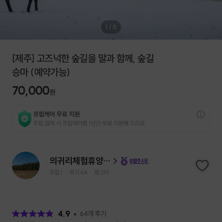
1
/
5
[제주] 고즈넉한 숲길을 말과 함께, 숲길
승마 (예약가능)
70,000
원
프립케어 무료 지원
프립 참여 시 프립케어를 1년간 무료 지원해 드리요.
의귀리체험휴양마을(옷귀마테마타운)
프립
1
후기 64
찜
310
|
|
후
기
4.9
64
개 후기