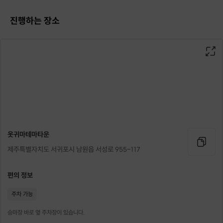
진행하는 장소
Welcome To Jeju Wellness 🏇🏄🧘‍♂️ 새로운 나를 만나는 시작
제주에서~
FRIP 대원 추천 👀
말과 교감하는 진짜 승마
지나가다 많이 보이는 5~10분 체험 승마가 아닌
(45분 ~ 90분 소요)
의귀리 승마 트레킹
옷귀마테마타운
제주특별자치도 서귀포시 남원읍 서성로 955-117
편의 정보
참가비
연중 판매금액
주차 가능
[ 실내 교육 + 인생샷 ] 1인 70,000원
겨울철
운영시간 - 10월~4월 화~일 9~4시 매시간 운영
승마장 바로 옆 주차장이 있습니다.
여름철
운영시간 - 5월~9월 화~일 9~5시 매시간 운영