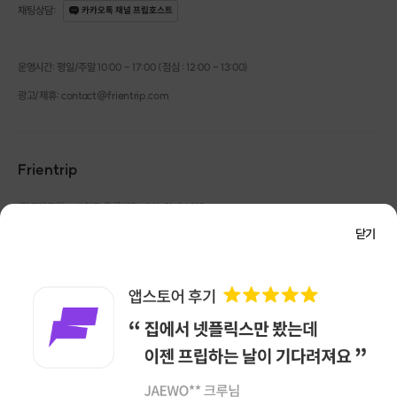
채팅상담
:
카카오톡 채널 프립호스트
운영시간: 평일/주말 10:00 - 17:00 (점심 : 12:00 - 13:00)
광고/제휴: contact@frientrip.com
예로부터 한라산 일대에 말을 키운
Frientrip
서귀포 의귀리에서 특별한
제주도 자연 속, 승마트레킹 !
㈜프렌트립
사업자 등록번호 : 261-81-04385
|
특별한 경험을
ONLY 프립에서만 !
통신판매업신고번호 : 2016-서울성동-01088
닫기
대표 : 임수열
개인정보 관리 책임자 : 권용근
070-5175-6636
|
|
서울시 성동구 왕십리로 115 헤이그라운드 서울숲점 G704
㈜프렌트립은 통신판매중개자로서 거래당사자가 아니며, 호스트가 등록한 상품정보 및 거래에
대해 ㈜프렌트립은 일체의 책임을 지지 않습니다.
NICEPAY 안전거래 서비스 : 고객님의 안전거래를 위해 현금 결제 시, 저희 사이트에서 가입한
옵션 1
구매안전 서비스를 이용할 수 있습니다.
가입 확인
선택시 진행되는 실내 기본 교육
이용약관
개인정보 처리방침
(모든 교육은 기승 후 진행합니다)
앱 다운로드