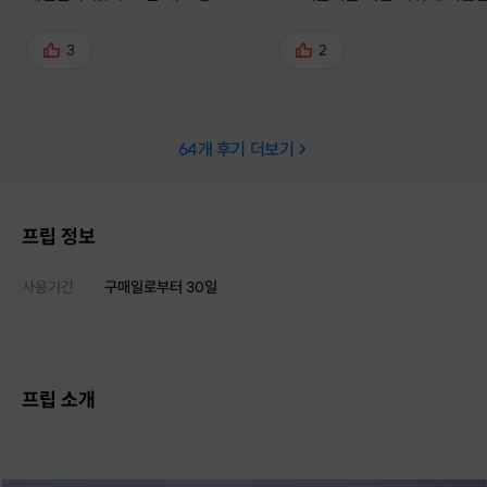
끝나면 옷에 흙먼지나 풀, 말털이 많
길을 말과 함께 하는 귀한 경험
이 묻으니 조심하세요
습니다. 끝나고 다도체험까지 
3
2
것이 좋았습니다! 제주에서 유
마방길이 있는 곳이니 만원 이
말타기 체험 말고, 제대로 숲길 
64
개 후기 더보기
보시는 경험 해보셨으면 합니다!
프립 정보
사용기간
구매일로부터
30
일
프립 소개