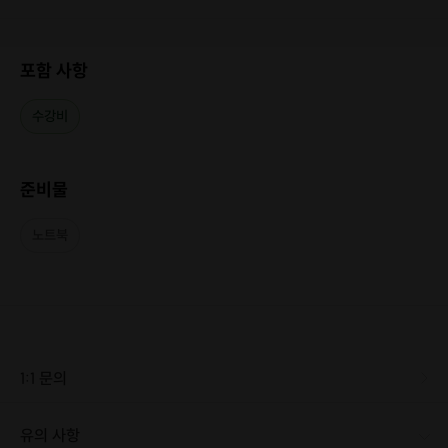
포함 사항
수강비
준비물
노트북
1:1 문의
유의 사항