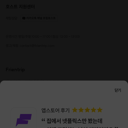
호스트 지원센터
채팅상담
:
카카오톡 채널 프립호스트
운영시간: 평일/주말 10:00 - 17:00 (점심 : 12:00 - 13:00)
광고/제휴: contact@frientrip.com
Frientrip
㈜프렌트립
사업자 등록번호 : 261-81-04385
|
통신판매업신고번호 : 2016-서울성동-01088
닫기
대표 : 임수열
개인정보 관리 책임자 : 권용근
070-5175-6636
|
|
서울시 성동구 왕십리로 115 헤이그라운드 서울숲점 G704
㈜프렌트립은 통신판매중개자로서 거래당사자가 아니며, 호스트가 등록한 상품정보 및 거래에
대해 ㈜프렌트립은 일체의 책임을 지지 않습니다.
NICEPAY 안전거래 서비스 : 고객님의 안전거래를 위해 현금 결제 시, 저희 사이트에서 가입한
구매안전 서비스를 이용할 수 있습니다.
가입 확인