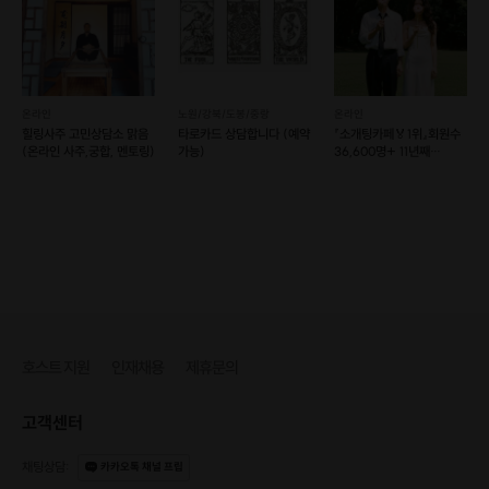
온라인
노원/강북/도봉/중랑
온라인
힐링사주 고민상담소 맑음
타로카드 상담합니다 (예약
『소개팅카페🏅1위』회원수
(온라인 사주,궁합, 멘토링)
가능)
36,600명+ 11년째
진행중인 초이스팅💞
호스트 지원
인재채용
제휴문의
고객센터
채팅상담
:
카카오톡 채널 프립