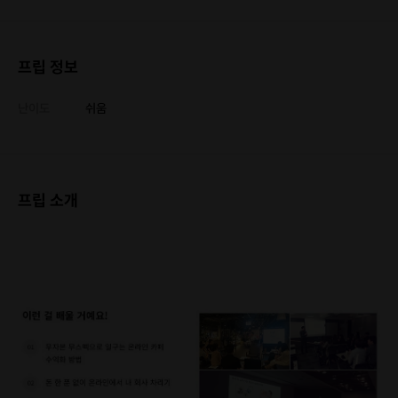
프립 정보
난이도
쉬움
프립 소개