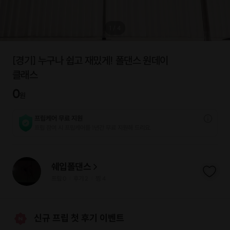
1
/
4
[경기] 누구나 쉽고 재밌게! 폴댄스 원데이
클래스
0
원
프립케어 무료 지원
프립 참여 시 프립케어를 1년간 무료 지원해 드리요.
쉐입폴댄스
프립
0
후기 2
찜
4
|
|
신규 프립 첫 후기 이벤트