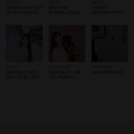
성동/광진
송파/강동
송파/강동
[할인건대] KPOP/스트릿
[잠실]🎨 미술
[서울,경기]
댄스 배우기 #유산소맛집
원데이클래스 (단체 및
프리다이빙자격증따기
#건대 놀거리
기업강의/워크숍 가능)
(예약 가능)
강남/서초
마포/서대문/은평
마포/서대문/은평
[원데이 클래스] 100만
[망원역 1분] 축가·듀엣
블라인드 컨투어 드로잉
유튜버, 나도 할 수 있다!
고음｜혜인쌤의 1:1
(예약 가능)
원포인트 족집게 레슨🎵