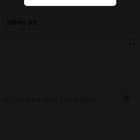
참가비는 전액 환불해 드립니다.
·
최대 4인까지 운영 가능한 레슨장입니다.
·
일행이 아닌 이상 혼성 수업을 하지 않습니다.
진행하는 장소
경기 안양시 동안구 호계동 1110-9 지하 1층 쉐입폴댄스