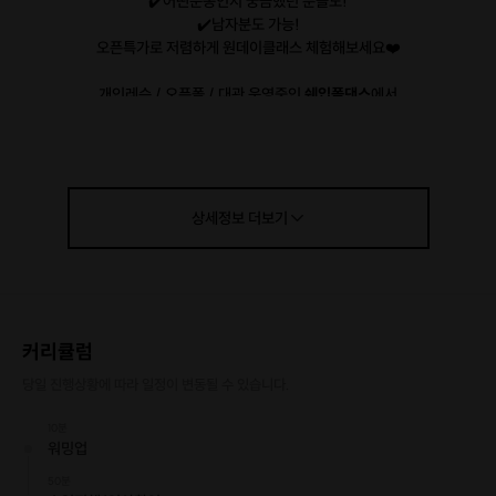
✔️어떤운동인지 궁금했던 분들도!
✔️남자분도 가능!
오픈특가로 저렴하게 원데이클래스 체험해보세요❤️
개인레슨 / 오픈폴 / 대관 운영중인
쉐입폴댄스
에서
재밌게 운동하고 가세요!
상세정보
더보기
커리큘럼
당일 진행상황에 따라 일정이 변동될 수 있습니다.
10분
워밍업
50분
런닝머신 50분 = 폴댄스 15분