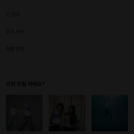
1:1 문의
유의 사항
환불 정책
1. 결제 후 1시간 이내에는 무료 취소가 가능합니다. (단, 신청마감 이후 취소 시, 프립 진행 당일 결제 후 취소 시 취소 및 환불 불가) 2. 결제 후 1시간이 초과한 경우, 아래의 환불규정에 따라 취소수수료가 부과됩니다. - 신청마감 2일 이전 취소시 : 전액 환불 - 신청마감 1일 ~ 신청마감 이전 취소시 : 상품 금액의 50% 취소 수수료 배상 후 환불 - 신청마감 이후 취소시, 또는 당일 불참 : 환불 불가 ※ 다회권의 경우, 1회라도 사용시 부분 환불이 불가하며, 기간 내 호스트와 예약 확정 되지 않은 프립은 프립 에너지로 환불 됩니다. ※ 여행사 상품의 경우 상품 상세 페이지의 여행사 환불 규정이 우선 적용 됩니다. ※ 여행사 상품, 숙박, 이벤트 상품 등 객실, 버스 등 사전 예약 확정이 필요한 프립은 예약 확정 이후 신청마감일 이전이라도 취소 및 환불 불가합니다. ※ 취소 수수료는 신청 마감일을 기준으로 산정됩니다. ※ 신청 마감일은 무엇인가요? 호스트님들이 장소 대관, 강습, 재료 구비 등 프립 진행을 준비하기 위해, 프립 진행일보다 일찍 신청을 마감합니다. 환불은 진행일이 아닌 신청 마감일 기준으로 이루어집니다. 프립마다 신청 마감일이 다르니, 꼭 날짜와 시간을 확인 후 결제해주세요! : ) ※신청 마감일 기준 환불 규정 예시 - 프립 진행일 : 10월 27일 - 신청 마감일 : 10월 26일 10월 25일에 취소 할 경우, 신청마감일 1일 전에 해당하며 50%의 수수료가 발생합니다. [환불 신청 방법] 1. 해당 프립 결제한 계정으로 로그인 2. 마이프립 - 신청내역 or 결제내역 3. 취소를 원하는 프립 상세 정보 버튼 - 취소 ※ 결제 수단에 따라 예금주, 은행명, 계좌번호 입력
이런 프립 어때요?