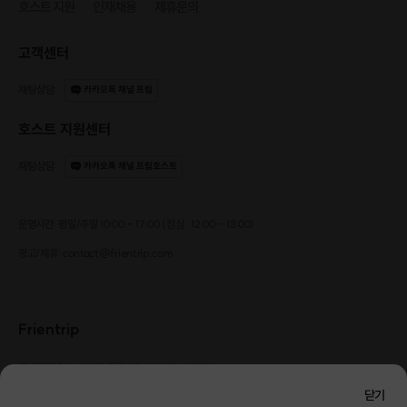
호스트 지원
인재채용
제휴문의
고객센터
채팅상담
:
카카오톡 채널 프립
호스트 지원센터
채팅상담
:
카카오톡 채널 프립호스트
운영시간: 평일/주말 10:00 - 17:00 (점심 : 12:00 - 13:00)
광고/제휴: contact@frientrip.com
Frientrip
㈜프렌트립
사업자 등록번호 : 261-81-04385
|
통신판매업신고번호 : 2016-서울성동-01088
닫기
대표 : 임수열
개인정보 관리 책임자 : 권용근
070-5175-6636
|
|