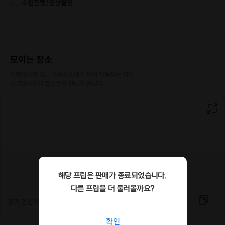
수업진행/영상촬영
다이어트에도 최적화된 운동!
게다가 모두의 로망 인생샷 찍기 가능🧡
▶️ 경기도 안양시 동안구 호계동 1110-9번지 위치 ◀️
모이는 장소
근력이 없어도 운동을 잘 못하셔도 유연하지 않아도 괜찮아요!
진행장소와 다른 특정장소에서 모여 이동하는 경우

누구에게나 처음은 있으니까요☺️
집결장소에서 호스트와 만나게 됩니다.
차근차근 예쁜 동작 꼽아서 꼼꼼하게 알려드릴게요
쉐입폴댄스에서 당신의 아름다움을 찾아드립니다
폴타다보면 나도 모르게 자신감 뿜뿜!
나도 모르게 근력 쑥쑥!
달라진 그대들 모습이 벌써 눈에 아른거려요✨
💃
쉐입폴댄스
에서 기다릴게요💃
해당 프립은 판매가 종료되었습니다.
다른 프립을 더 둘러볼까요?
경기 안양시 동안구 호계동 1110-9 지하 1층 쉐입폴댄스
[신청 시 유의사항]
·
최소 인원 미달로 인한 취소 시 프립 마감 시간 24시간 전에 안내를 드리며
확인