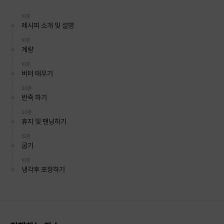
10분
레시피 소개 및 설명
그냥 휘낭시에 아니고!
10분
계량
구운 휘낭시에위에 크림치즈필링과 수
10분
버터 태우기
제집청의만남
30분
반죽 하기
20분
휴지 및 팬닝하기
15분
굽기
10분
냉각후 포장하기