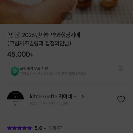
1
/
5
[망원] 2026년새해 약과휘낭시에
(크림치즈필링과 집청의만남)
45,000
원
프립케어 무료 지원
프립 참여 시 프립케어를 1년간 무료 지원해 드리요.
kitchenette 지아네요리공작소
프립
5
후기 1193
찜
2451
|
|
후
기
5.0
32
개 후기