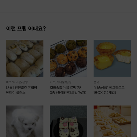
이런 프립 어때요?
마포/서대문/은평
마포/서대문/은평
전국
[8월] 천연발효 유럽빵
겉바속촉 뉴욕 르뱅쿠키
[배송상품] 에그타르트
원데이 클래스
3종 (플레인/다크딥/녹차)
1BOX (12개입)
2026년은 붉은 말의 해 라죠?^^