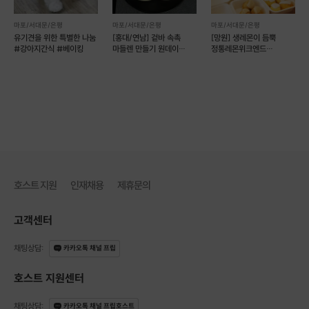
마포/서대문/은평
마포/서대문/은평
마포/서대문/은평
소중한분께 선물할 수 있도록 붉은 보자기도
유기견을 위한 특별한 나눔
[홍대/연남] 겉바 속촉
[망원] 생레몬이 듬뿍
#강아지간식 #베이킹
마들렌 만들기 원데이
정통레몬위크엔드
손수 골랐어요!
클래스
(레몬케이크)
호스트 지원
인재채용
제휴문의
고객센터
채팅상담
:
카카오톡 채널 프립
호스트 지원센터
채팅상담
:
카카오톡 채널 프립호스트