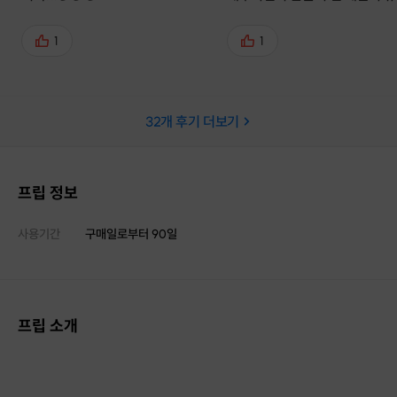
특징, 베이킹시 주의사항등을 
게 잘 알려주십니다. 덕분에 한번
1
1
들어본 빵은 그 후로도 사먹을때
중점적으로 봐야하는지, 맛은 
알아가며 먹는 즐거움이 있어요.
32
개 후기 더보기
리고 무엇보다 존맛입니다 ㅠㅠ
곳에서 비싸고 달기만 한 제품을
먹을때도 많은데 여기서 한번 
그 맛이 계속 생각나요 ㅎㅎ 선
프립 정보
이나 커플, 친구분들과 체험하러
기에도 기억에 남는 특별한 활
사용기간
구매일로부터
90
일
다!!
프립 소개