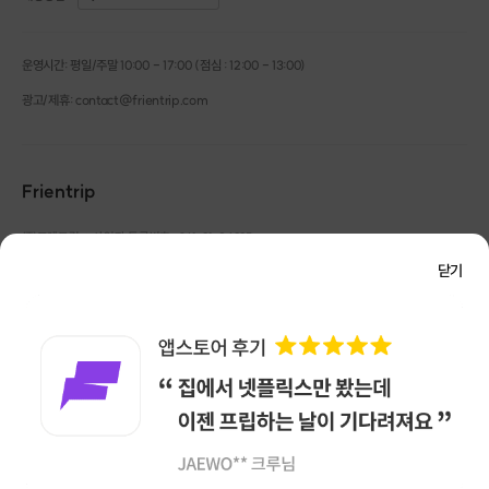
운영시간: 평일/주말 10:00 - 17:00 (점심 : 12:00 - 13:00)
광고/제휴: contact@frientrip.com
Frientrip
㈜프렌트립
사업자 등록번호 : 261-81-04385
|
통신판매업신고번호 : 2016-서울성동-01088
닫기
대표 : 임수열
개인정보 관리 책임자 : 권용근
070-5175-6636
|
|
서울시 성동구 왕십리로 115 헤이그라운드 서울숲점 G704
㈜프렌트립은 통신판매중개자로서 거래당사자가 아니며, 호스트가 등록한 상품정보 및 거래에
대해 ㈜프렌트립은 일체의 책임을 지지 않습니다.
NICEPAY 안전거래 서비스 : 고객님의 안전거래를 위해 현금 결제 시, 저희 사이트에서 가입한
구매안전 서비스를 이용할 수 있습니다.
가입 확인
이용약관
개인정보 처리방침
앱 다운로드