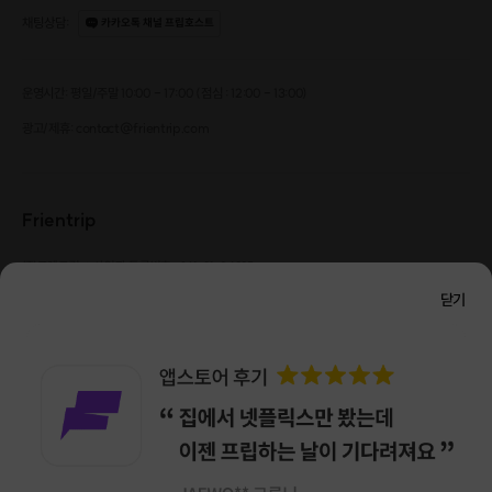
🙆🏻‍♂️ 취업 시장에서 대외활동 등 대학시절 경험을 세련되게 자랑하고 싶은 분
채팅상담
:
카카오톡 채널 프립호스트
들
🙆🏻‍♂️ 지금 다니고 있는 직장에 불만을 느끼는 분들
운영시간: 평일/주말 10:00 - 17:00 (점심 : 12:00 - 13:00)
🙆🏻‍♂️ 이직을 꿈꾸고 있지만 어떻게 준비해야 할 지 막막한 분들
광고/제휴: contact@frientrip.com
🙆🏻‍♂️ 어떤 경험을 살리고, 성과를 시각화하기에 어려움을 느끼는 분들
Frientrip
㈜프렌트립
사업자 등록번호 : 261-81-04385
|
통신판매업신고번호 : 2016-서울성동-01088
닫기
대표 : 임수열
개인정보 관리 책임자 : 권용근
070-5175-6636
|
|
서울시 성동구 왕십리로 115 헤이그라운드 서울숲점 G704
㈜프렌트립은 통신판매중개자로서 거래당사자가 아니며, 호스트가 등록한 상품정보 및 거래에
대해 ㈜프렌트립은 일체의 책임을 지지 않습니다.
NICEPAY 안전거래 서비스 : 고객님의 안전거래를 위해 현금 결제 시, 저희 사이트에서 가입한
구매안전 서비스를 이용할 수 있습니다.
가입 확인
이용약관
개인정보 처리방침