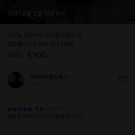
1
/
1
100% 성공적인 이직을 만들어 준
포트폴리오 노하우 공개 [피카]
34
%
9,900
15,000
원
원
커리어디벨로퍼J
프립
0
후기 54
찜
51
|
|
후
기
5.0
12
개 후기
경험한 크루의 91%가 5점을 줬어요!