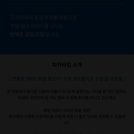
요! 그렇게 제 포트폴리오도 매
이게 채워나가보려고요! 이직도 물론
이지만! 여태까지 일했지만 뭐
모르겠다! 앞으로 어떻게 나를 잘
명해야할지 모르겠다! 정리가 
다! 싶은 분들도 신청하셔도 좋을
같아요 - ! 저도 언젠가 제 가치를 잘
키워서 현재 연봉의 3배를 받는
의 제 모습을 꿈꾸며!! 지금부터
피카타임 소개
폴리오 진짜 작성하려구요! 근데
자하는 것보다 피드백도 받고 
[ 연봉을 2배로 올릴 필살기! 이직 포트폴리오 구성 팁 대방출 ]
이 다음 스텝인(?) 같이 포트폴
작성해나갈 수 있는 랜선클럽(?)
첫 직장에서 퇴사한 사람의 비율이 90%에 달한다는 기사를 본 적이 있어요.
일 챌린지?도 신청하러 갑니다! 
10년차 직장인이 된 저도 벌써 네 번째 회사를 다니고 있는데요.
모두 화이팅!
평생 직장이 사라진 요즘 세상!
회사에서 수행한 프로젝트를 어떻게 하면 더 좋은 성과로 표현할 수 있을까
요?