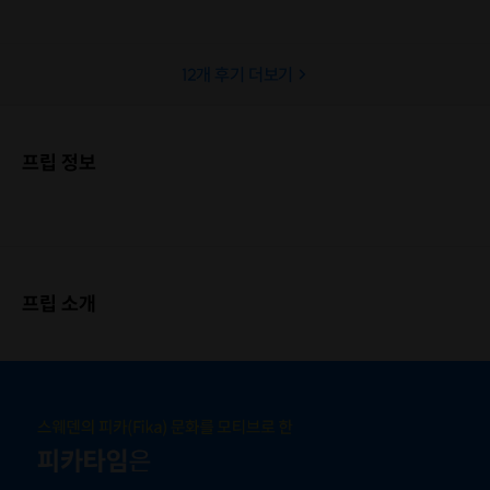
막상 표현하려고 하니 뭔가 한게없는
더 와닿았던 것 같아요. 그냥 듣
거 같은 막막함이 있었어요. 이번 피
하는것도 아니고 다른 분들의 
12
개 후기 더보기
카를 통해 모든걸 클리어하게 할 순
듣고, 내 고민도 공유하며 자신
없지만 어떻게 접근하고 정리를 해봐
맞는 방법을 찾아갈 수 있어 더
야겠다는 가이딩을 너무 잘 받은 것
더더 좋았습니다! 같이 공감하며
같아요. 본인 사례를 통해 말씀해 주
어주셨던 대원님들, 잘 이끌어
프립 정보
시니까 더 와닿았고, 같이 참여한 대
호스트님 덕분에 편안한 분위기
원들과의 분위기도 그날 피카를 판단
서 알찬 시간 잘 보냈습니다! 개인적
하는데 중요한 요소인데 너무 착한
으로 저는 당장의 이직은 아니지
(?)분들과 화기애애하게 진행되어
짧게 다양한 회사를 경험한 주
긍정에너지를 더 받았던 것 같습니
서, 앞으로 어떻게 제 자신, 업무
프립 소개
다. 고민하시는 분들 일단 부담없이
과를 하나로 표현할 수 있을까 
한번 들어보세요:) 생각이 달라질거
이 들어서 신청했는데요! 덕분에 현
예요!
재 회사에서 나는 앞으로 어떤 
로 일해야하는지, 다음(?) 커리
전에, 현재 시점에서 어떻게 해야
포트폴리오를 잘 채워나갈지 방
꽤나 구체적으로 얻어갈 수 있