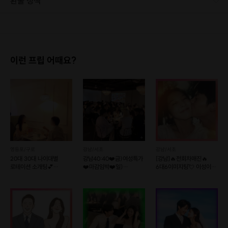
환불 정책
⭐<하우 투 딴짓> 출간(네이버 베스트셀러)
⭐<PD 어떻게 되었을까?>,<유튜브 크리에이터 어떻게 되었을까?> 등 출간
1. 결제 후 14일 이내 취소 시 : 전액 환불 (단, 결제 후 14일 이내라도 호스트와 프립 진행일 예약 확정 후 환불 불가) 2. 결제 후 14일 이후 취소 시 : 환불 불가 ※ 상품의 유효기간 만료 시 연장은 불가하며, 기간 내 호스트와 예약 확정 되지 않은 프립은 프립 에너지로 환불 됩니다. ※ 환불된 에너지의 유효기간은 지급일로부터 180일이며, 유효기간 종료 후 기간연장 및 환불이 불가합니다. ※ 배송상품의 경우 배송 준비 전 전액 환불 가능, 배송 준비 후 환불 불가 합니다. ※ 다회권의 경우, 1회라도 사용시 부분 환불이 불가하며, 기간 내 호스트와 예약 확정 되지 않은 프립은 프립 에너지로 환불 됩니다. [환불 신청 방법] 1. 해당 프립 결제한 계정으로 로그인 2. 마이프립 - 신청내역 or 결제내역
⭐피키캐스트 에디터 개인 연재
⭐을지로 다큐멘터리 사진전 <보이지 않는 도시> 진행
이런 프립 어때요?
피카타임 안내
👉 진행 방식
1. 자기소개와 아이스 브레이킹(10분)
- '내가 하고 싶은 일'을 소개하며 참가자 1명 당 30초씩 짧은 자기소개를 진행
합니다!
영등포/구로
강남/서초
강남/서초
2. 포트폴리오를 제작해야하는 이유(20분)
20대 30대 나이대별
강남40:40❤️금)여성특가
[강남]🔥전회차매진🔥
- 평소 생각이나 고민, 질문을 준비해 나눠주세요
로테이션 소개팅💕
❤️마감임박❤️일)
6대6이미지팅💘 이성이
러브톡톡
인기남녀특집🔥실시간명단
보는 이미지는?
🔥
3. 포트폴리오에 들어가야할 것들(25분)
- 조PD의 따끈따끈한 2021년 버전 포트폴리오를 보며 내 포폴의 기승전결
잡기
- 성과를 시각화하기(노션보다 완성된 PDF를 만드는 노하우를 공유합니다)