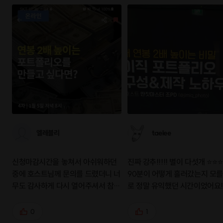
엘레블리
taelee
신청마감시간을 놓쳐서 아쉬워하던
진짜 강추!!!!! 별이 다섯개 ⭐⭐
중에 호스트님께 문의를 드렸더니 너
90분이 어떻게 흘러갔는지 모
무도 감사하게 다시 열어주셔서 참여
로 정말 유익했던 시간이었어요!
할수있게 되었어요. 전 연차는 좀 있
스트님이 자신의 포트폴리오를 
는 편이고 돌이켜봤을 때 그동안 열
보여주면서 설명을 듣다보니 어
0
1
심히 일했고 종종 인정도 받았는데
내 경력과 경험을 살릴 수 있을지