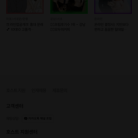
4.
프로이직러 조PD의 포트폴리오 구성 사례 대방출!
(10분)
- 조PD의 따끈따끈한 2021년 버전 포트폴리오를 보며 내 포폴의 기승전결
마포/서대문/은평
강남/서초
온라인
잡기
🍑라인업공개🍑 홍대 문래
❤️‍🔥프립후기수 1위 - 강남
온라인 결정사) 지인보다
- 성과를 시각화하기(노션보다 완성된 PDF를 만드는 노하우를 공유합니다)
💕 10대10 고품격
❤️‍🔥모두의커피
편하고 꼼꼼한 일대일
가치관소개팅
소개팅💘솔로오프
5. 대원님들과 함께 하는 Live Q&A(20분)
- 궁금한 점을 마음껏 나눠주세요. 질문이 많으면 시간을 조금 늘려 진행할 수
있습니다.
6. 참여 소감 공유와 마무리(5분)
👉 모일 일시
호스트 지원
인재채용
제휴문의
2월 2일(수) 오후 8시~9시 30분(90분)
👉 피카채널
고객센터
줌(신청이 마감되면 문자로 오픈채팅방과 줌 링크를 보내드립니다)
채팅상담
:
카카오톡 채널 프립
이런 분들과 함께하고 싶어요
호스트 지원센터