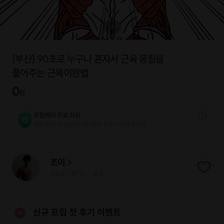
1
/
1
[부산] 90초로 누구나 혼자서 근육 뭉침을
풀어주는 근육이완법
0
원
프립케어 무료 지원
프립 참여 시 프립케어를 1년간 무료 지원해 드리요.
초이
프립
0
후기 0
찜
0
|
|
신규 프립 첫 후기 이벤트