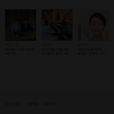
피부 컨설팅
차이
영등포/구로
성동/광진
강남/서초
[문래역]A TOP TEAM
[성수] 주말 아침을 여는
[강남/신논현] 아쿠아
체형교정.
요가 원데이 클래스 (예약
물광필 - 반짝이는 피부로!
통증관리센터본점
가능/후기 이벤트)
#플로라
호스트 지원
인재채용
제휴문의