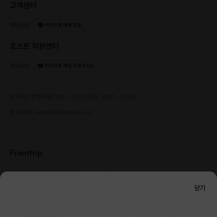
고객센터
채팅상담
:
카카오톡 채널 프립
호스트 지원센터
채팅상담
:
카카오톡 채널 프립호스트
운영시간: 평일/주말 10:00 - 17:00 (점심 : 12:00 - 13:00)
광고/제휴: contact@frientrip.com
Frientrip
㈜프렌트립
사업자 등록번호 : 261-81-04385
|
통신판매업신고번호 : 2016-서울성동-01088
닫기
대표 : 임수열
개인정보 관리 책임자 : 권용근
070-5175-6636
|
|
서울시 성동구 왕십리로 115 헤이그라운드 서울숲점 G704
㈜프렌트립은 통신판매중개자로서 거래당사자가 아니며, 호스트가 등록한 상품정보 및 거래에