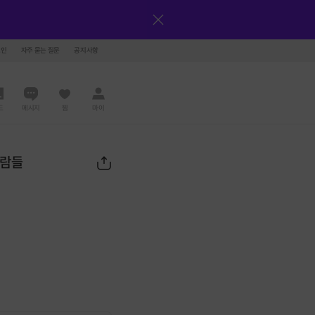
그인
자주 묻는 질문
공지사항
드
메시지
찜
마이
사람들