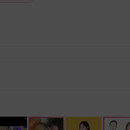
드리며 참가비는 전액 환불해 드립니다. · 위 모임은 현재 20살에서 28살까지 모집하고 있으니 참고 하시기 바랍니다!
, 재료 구비 등 프립 진행을 준비하기 위해, 프립 진행일보다 일찍 신청을 마감합니다. 환불은 진행일이 아닌 신청 마감일 기준으로 이루어집니다. 프립마다 신청 마감일이 다르니, 꼭 날짜와 시간을 확인 후 결제해주세요! : ) ※신청 마감일 기준 환불 규정 예시 - 프립 진행일 : 10월 27일 - 신청 마감일 : 10월 26일 10월 25일에 취소 할 경우, 신청마감일 1일 전에 해당하며 50%의 수수료가 발생합니다. [환불 신청 방법] 1. 해당 프립 결제한 계정으로 로그인 2. 마이프립 - 신청내역 or 결제내역 3. 취소를 원하는 프립 상세 정보 버튼 - 취소 ※ 결제 수단에 따라 예금주, 은행명, 계좌번호 입력