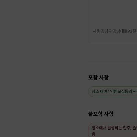
# 모임 마감 24시간 이내
# 참가비는 식사비에 10
# 29살부터는 모집 받지
서울 강남구 강남대로92길 
포함 사항
장소 대여/ 인원모집등의 관
불포함 사항
장소에서 발생하는 안주, 술
용