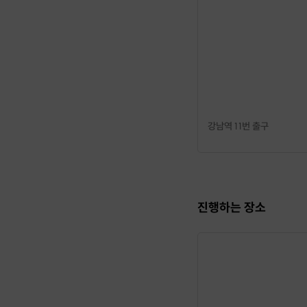
3:3이나 4:4 위주로 위
매주 금요일 6시 30분에
지기 위해서 직접 준비한 
(30분 정도 소요)
그 다음에 서로 궁금한 점
그리고 여유로운 식사 시간
강남역 11번 출구
참고 사항
20대 위주로만 위드유를 
진행하는 장소
지금 현재 다른 모임들이 
저희는 그 틈새를 공략해서
현재 사회적 거리두기로 인