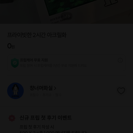
1
/
3
프라이빗한 2시간 아크릴화
0
원
프립케어 무료 지원
프립 참여 시 프립케어를 1년간 무료 지원해 드리요.
창너머화실
프립
0
후기 0
찜
0
|
|
신규 프립 첫 후기 이벤트
프립 첫 후기 작성 시
500 X 2 =
총 1,000 에너지
를 드립니다.