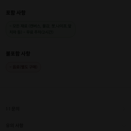
도안: 꽃, 물고기, 공작, 풍경 등
다양한 도안이 준비되어있어요.
포함 사항
- 모든 재료 (캔버스, 물감, 붓,나이프,앞
치마 등) - 무료 주차(2시간)
불포함 사항
- 음료(별도 구매)
1:1 문의
유의 사항