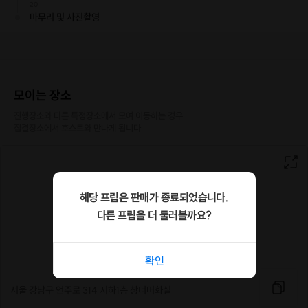
20
마무리 및 사진촬영
모이는 장소
진행장소와 다른 특정장소에서 모여 이동하는 경우

집결장소에서 호스트와 만나게 됩니다.
해당 프립은 판매가 종료되었습니다.
다른 프립을 더 둘러볼까요?
확인
3.창너머의 특별한 포장서비스
서울 강남구 언주로 314 지하1층 창너머화실