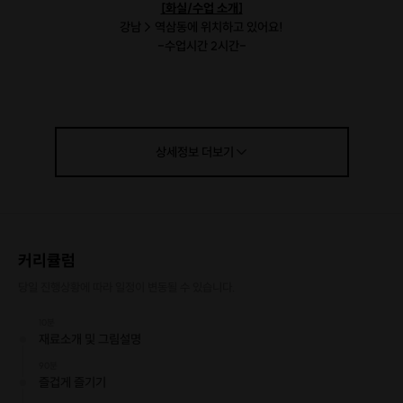
[화실/수업 소개]
강남 > 역삼동에 위치하고 있어요!
-수업시간 2시간-
재료: 아크릴/ 캔버스 2호로 진행합니다.
1.둘만의 자유로은 시간으로 오붓함 UP!
상세정보
더보기
각 수업당
딱 두분만 (2인)
진행하고있습니다!
커플/친구와 함께 둘만의 즐거운 시간을 즐기세요
2.화실 모든곳이 포토존!
커리큘럼
구석구석 모든 공간이 포토존으로 즐거움 UP!
당일 진행상황에 따라 일정이 변동될 수 있습니다.
(귀여운 IP, 몽글몽글, 귀여운건 싹다 모아둔곳!)
10분
재료소개 및 그림설명
90분
즐겁게 즐기기