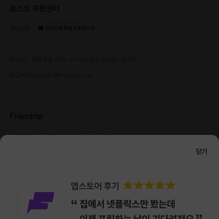
호스트 지원센터
채팅상담
:
카카오톡 채널 프립호스트
운영시간: 평일/주말 10:00 - 17:00 (점심 : 12:00 - 13:00)
광고/제휴: contact@frientrip.com
Frientrip
㈜프렌트립
사업자 등록번호 : 261-81-04385
|
통신판매업신고번호 : 2016-서울성동-01088
닫기
대표 : 임수열
개인정보 관리 책임자 : 권용근
070-5175-6636
|
|
서울시 성동구 왕십리로 115 헤이그라운드 서울숲점 G704
㈜프렌트립은 통신판매중개자로서 거래당사자가 아니며, 호스트가 등록한 상품정보 및 거래에
대해 ㈜프렌트립은 일체의 책임을 지지 않습니다.
NICEPAY 안전거래 서비스 : 고객님의 안전거래를 위해 현금 결제 시, 저희 사이트에서 가입한
구매안전 서비스를 이용할 수 있습니다.
가입 확인
이용약관
개인정보 처리방침