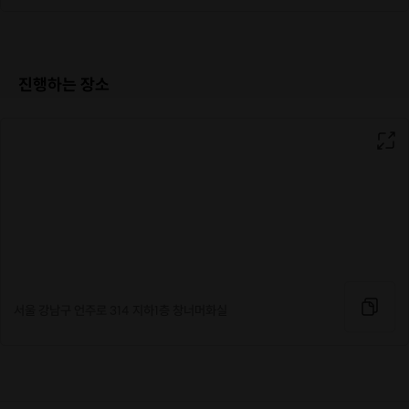
비닐에 툭 넣는 포장이 아닌
벽에 걸어서 혹은 특별한 선물용으로도 최고인
액자형 아치박스에 담아드려요! 박스가 다했다!!
진행하는 장소
4.take out 서비스
앗! 너무 즐기느라 그림을 완성하지 못했다면?
괜찮아요! :)
붓, 파레트, 사용했던 컬러의 물감키트까지
준비되어 있어요!
[어떤 그림을 그리나요?]
4가지 수업이 준비되어 있습니다.
원하시는 수업 선택해주세요
서울 강남구 언주로 314 지하1층 창너머화실
✔
나이프페인팅
아크릴물감과 보조제를 이용한 입체감 있는 그림
나이프로 툭툭 누구나 쉽게
멋진 작품을 완성할 수 있어요!