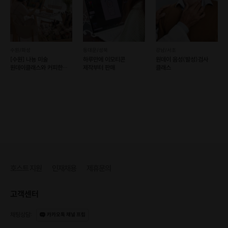
수원/화성
동대문/성북
강남/서초
[수원] 나뇽 미술
하루만에 이모티콘
원데이 음성(발성)검사
원데이클래스와 커피한잔
제작부터 판매
클래스
[유화,아크릴화,
나이프페인팅]
✔
일러스트 초상화페인팅
호스트 지원
인재채용
제휴문의
세상에 단 하나뿐인 작품!
너와 나의 사진을 귀여운 일러스트로 그려보세요
고객센터
채팅상담
:
카카오톡 채널 프립