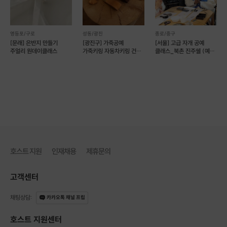
영등포/구로
성동/광진
종로/중구
[문래] 은반지 만들기
[광진구] 가죽공예
[서울] 고급 자개 공예
주얼리 원데이클래스
가죽키링 자동차키링 건대
클래스_북촌 진주쉘 (예약
원데이클래스 (예약 가능)
가능)
호스트 지원
인재채용
제휴문의
고객센터
채팅상담
:
카카오톡 채널 프립
3. 멀칭작업
호스트 지원센터