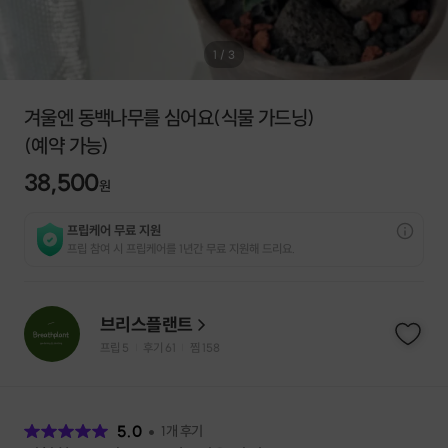
1
/
3
겨울엔 동백나무를 심어요(식물 가드닝)
(예약 가능)
38,500
원
프립케어 무료 지원
프립 참여 시 프립케어를 1년간 무료 지원해 드리요.
브리스플랜트
프립
5
후기 61
찜
158
|
|
후
기
5.0
1
개 후기