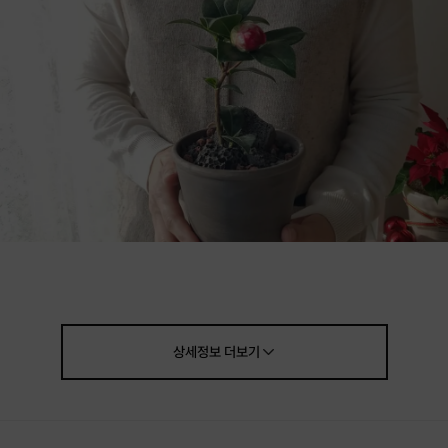
상세정보
더보기
[프립 소개]
겨울에 가장 예쁜 동백나무
를 심어보는
동백나무 가드닝 원데이 클래스 입니다.