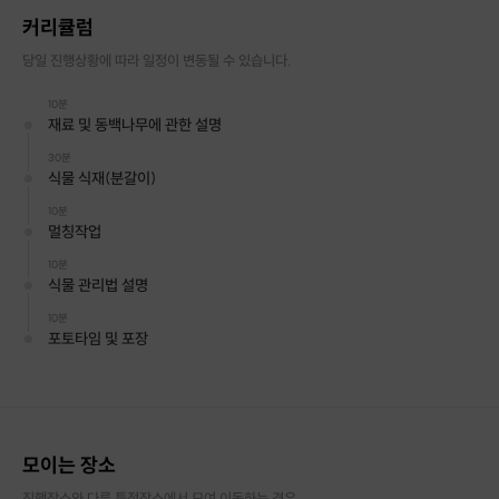
🌳 식물은 호스트가 컨디션 좋은 식물로 골라옵니다.
커리큘럼
당일 진행상황에 따라 일정이 변동될 수 있습니다.
10분
재료 및 동백나무에 관한 설명
30분
식물 식재(분갈이)
10분
멀칭작업
10분
식물 관리법 설명
10분
포토타임 및 포장
모이는 장소
진행장소와 다른 특정장소에서 모여 이동하는 경우
