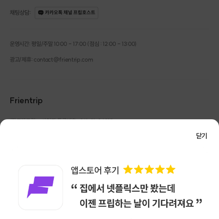
채팅상담
:
카카오톡 채널 프립호스트
운영시간: 평일/주말 10:00 - 17:00 (점심 : 12:00 - 13:00)
광고/제휴: contact@frientrip.com
Frientrip
㈜프렌트립
사업자 등록번호 : 261-81-04385
|
통신판매업신고번호 : 2016-서울성동-01088
닫기
대표 : 임수열
개인정보 관리 책임자 : 권용근
070-5175-6636
|
|
서울시 성동구 왕십리로 115 헤이그라운드 서울숲점 G704
㈜프렌트립은 통신판매중개자로서 거래당사자가 아니며, 호스트가 등록한 상품정보 및 거래에
대해 ㈜프렌트립은 일체의 책임을 지지 않습니다.
NICEPAY 안전거래 서비스 : 고객님의 안전거래를 위해 현금 결제 시, 저희 사이트에서 가입한
구매안전 서비스를 이용할 수 있습니다.
가입 확인
이용약관
개인정보 처리방침