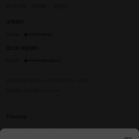
호스트 지원
인재채용
제휴문의
고객센터
채팅상담
:
카카오톡 채널 프립
호스트 지원센터
채팅상담
:
카카오톡 채널 프립호스트
운영시간: 평일/주말 10:00 - 17:00 (점심 : 12:00 - 13:00)
광고/제휴: contact@frientrip.com
Frientrip
㈜프렌트립
사업자 등록번호 : 261-81-04385
|
통신판매업신고번호 : 2016-서울성동-01088