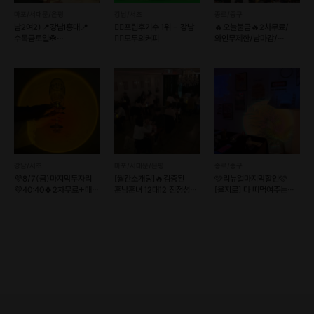
마포/서대문/은평
강남/서초
종로/중구
남2여2)📍강남I홍대📍
❤️‍🔥프립후기수 1위 - 강남
🔥오늘불금🔥2차무료/
수목금토일☘️
❤️‍🔥모두의커피
와인무제한/남마감/
12대12훈남훈녀소개팅❤
여2선착순마감🍷
만남살롱커피
후기1등렛츠밋업
강남/서초
마포/서대문/은평
종로/중구
💜8/7(금)마지막두자리
[월간소개팅]🔥검증된
🩷리뉴얼마지막할인🩷
💜40:40🍀2차무료+매칭
훈남훈녀 12대12 진정성
[을지로] 다 떠먹여주는
🍀[강남]와거들
있는 로테이션 소개팅
퇴근후 소개팅