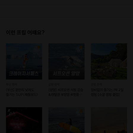
1. 결제 후 1시간 이내에는 무료 취소가 가능합니다. (단, 신청마감 이후 취소 시, 프립 진행 당일 결제 후 취소 시 취소 및 환불 불가) 2. 결제 후 1시간이 초과한 경우, 아래의 환불규정에 따라 취소수수료가 부과됩니다. - 신청마감 2일 이전 취소시 : 전액 환불 - 신청마감 1일 ~ 신청마감 이전 취소시 : 상품 금액의 50% 취소 수수료 배상 후 환불 - 신청마감 이후 취소시, 또는 당일 불참 : 환불 불가 ※ 다회권의 경우, 1회라도 사용시 부분 환불이 불가하며, 기간 내 호스트와 예약 확정 되지 않은 프립은 프립 에너지로 환불 됩니다. ※ 여행사 상품의 경우 상품 상세 페이지의 여행사 환불 규정이 우선 적용 됩니다. ※ 여행사 상품, 숙박, 이벤트 상품 등 객실, 버스 등 사전 예약 확정이 필요한 프립은 예약 확정 이후 신청마감일 이전이라도 취소 및 환불 불가합니다. ※ 취소 수수료는 신청 마감일을 기준으로 산정됩니다. ※ 신청 마감일은 무엇인가요? 호스트님들이 장소 대관, 강습, 재료 구비 등 프립 진행을 준비하기 위해, 프립 진행일보다 일찍 신청을 마감합니다. 환불은 진행일이 아닌 신청 마감일 기준으로 이루어집니다. 프립마다 신청 마감일이 다르니, 꼭 날짜와 시간을 확인 후 결제해주세요! : ) ※신청 마감일 기준 환불 규정 예시 - 프립 진행일 : 10월 27일 - 신청 마감일 : 10월 26일 10월 25일에 취소 할 경우, 신청마감일 1일 전에 해당하며 50%의 수수료가 발생합니다. [환불 신청 방법] 1. 해당 프립 결제한 계정으로 로그인 2. 마이프립 - 신청내역 or 결제내역 3. 취소를 원하는 프립 상세 정보 버튼 - 취소 ※ 결제 수단에 따라 예금주, 은행명, 계좌번호 입력
이런 프립 어때요?
부산 전체
강원 전체
강원 전체
[부산] 광안리 낮에도
[양양] 서프오션 서핑 강습
장비없이 즐기는 1박 2일
즐기는 SUP(패들보드)
&렌탈권 #양양 #핫플
캠핑 [소셜 캠핑 클럽]
(예약 가능)