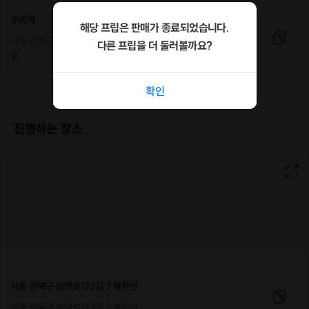
우이역
해당 프립은 판매가 종료되었습니다.
서울 강북구 삼양로 675 북한산 우이역2번출구 밖 CU편의점
다른 프립을 더 둘러볼까요?
앞
확인
♥ Neodoor
최고 인기 강추
진행하는 장소
프립(서울)
♥
1. 북한산 주간산
행/ 평균 5.0의
난이도 ★
https://frip.co.kr/products/149252
★
후기로 증명
2. 사패산 주간
산행/ 요즘 가장
난이도
https://frip.co.kr/products/152047
★☆
핫 플레이스 초
보 강추
3. 정기사용권 3
3개월간 서울 모
개월간/15회 맘
든 산 다 가보기!
껏 사용! 서울 근
https://frip.co.kr/products/151463
서울 강북구 삼양로173길 7 북한산
(초급부터 중급
교산행 도장깨
까지)
서울 강북구 삼양로173길 7 북한산