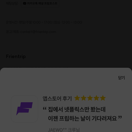
채팅상담
:
카카오톡 채널 프립호스트
알고 오르자!
: 북한산
운영시간: 평일/주말 10:00 - 17:00 (점심 : 12:00 - 13:00)
북한산국립공원은 세계적으로 드문 도심 속의 자연공원으로,
광고/제휴: contact@frientrip.com
수려한 자연경관과 다양한 문화자원이 있어 우리나라의 15번째 국립공원으로
지정되었다.
우이령을 중심으로 남쪽의 북한산 지역과 북쪽의 도봉산 지역으로 구분된다.
북한산은 태산준령이 아니면서도 깎아지른 듯한 웅장하고
Frientrip
거대한 암봉들이 산지 곳곳에 넘쳐나며, 암봉들 사이로 흘러내리는 계곡의 아
름다움과 어우러져
㈜프렌트립
사업자 등록번호 : 261-81-04385
|
감탄사가 절로 나오게 하는 산지이다
통신판매업신고번호 : 2016-서울성동-01088
영봉능선 코스는 서울시내뿐만 아니라 북한산의 사령부 인수봉, 만경대, 백운
닫기
대표 : 임수열
개인정보 관리 책임자 : 권용근
070-5175-6636
|
|
대의 숨막히는 풍경을
서울시 성동구 왕십리로 115 헤이그라운드 서울숲점 G704
바라보며 산행 할 수 있는 멋진 코스입니다.
㈜프렌트립은 통신판매중개자로서 거래당사자가 아니며, 호스트가 등록한 상품정보 및 거래에
대해 ㈜프렌트립은 일체의 책임을 지지 않습니다.
NICEPAY 안전거래 서비스 : 고객님의 안전거래를 위해 현금 결제 시, 저희 사이트에서 가입한
구매안전 서비스를 이용할 수 있습니다.
가입 확인
이용약관
개인정보 처리방침
앱 다운로드