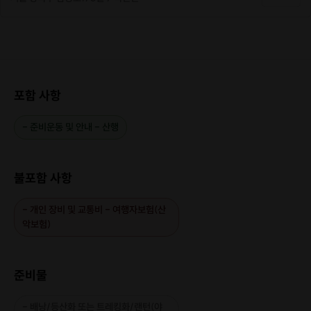
기!
4. 북한산 일출
산행/경이로움
난이도 ★
https://frip.co.kr/products/151564
★
과 함께 하는 인
생샷 Time!
5. 아차산 일몰
산행/ 쉽지만 숨
포함 사항
난이도
https://frip.co.kr/products/149762
★
막히게 아름다운
초보 추천코스
- 준비운동 및 안내 - 산행
오직 산악전문
♥ Neodoor 최
가이드 Neo만
고 인기 강추 프
진행 가능한 프
립(원정)
♥
불포함 사항
로그램
1. 지리산/ 국립
- 개인 장비 및 교통비 - 여행자보험(산
공원 제1호 어머
난이도 ★
https://frip.co.kr/products/148782
★
★
악보험)
니의 산 "지리
산"
2. 설악산/ 수렴
함과 웅장함이
준비물
난이도 ★
https://frip.co.kr/products/150155
★
★
공존하는 "설악
산"
- 배낭/등산화 또는 트레킹화/랜턴(야