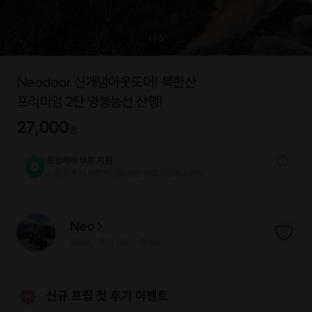
1
/
5
Neodoor 신개념아웃도어! 북한산
프리미엄 2탄 영봉능선 산행!
27,000
원
프립케어 무료 지원
프립 참여 시 프립케어를 1년간 무료 지원해 드리요.
Neo
프립
8
후기 292
찜
901
|
|
신규 프립 첫 후기 이벤트