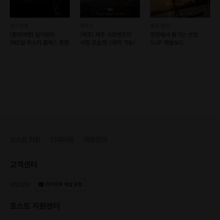
경기 전체
제주시
성동/광진
[혼자여행] 임지원의
[제주] 제주 서프앤조이
한강에서 즐기는 선셋
1박2일 위스키 클래스 혼펜
서핑 강습권! (예약 가능)
SUP 패들보드
호스트 지원
인재채용
제휴문의
고객센터
채팅상담
:
카카오톡 채널 프립
호스트 지원센터