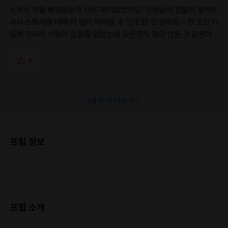
스쿼시 처음 배워보는데 너무 재미있었어요! 선생님이 친절히 알려주
셔서 스쿼시에 대해 더 많이 이해할 수 있게 된 것 같아요~ 전 오전 타
임에 간지라 사람이 없을줄 알았는데 오픈한지 얼마 안된 것 같은데
도 사람이 많더라구요~ 잘 가르쳐주셔서 수강생이 많은가봐요~! 🐳
라켓, 수건 대여는 해주시는데 샤워실에 샴푸, 린스, 스킨 같은 것은
3
없으니 챙겨가시는게 좋을 것 같아요!!! 운동복, 운동화 챙겨입고 가
세요~~~
1
개 후기 더보기
프립 정보
프립 소개