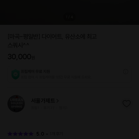
1
/
4
[마곡-평일반] 다이어트, 유산소에 최고
스쿼시^^
30,000
원
프립케어 무료 지원
프립 참여 시 프립케어를 1년간 무료 지원해 드리요.
서울가제트
프립
1
후기 77
찜
151
|
|
후
기
5.0
1
개 후기