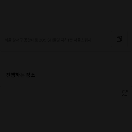
스쿼시를 해보고싶으셨는데
기회가 없으셨던분들은
서울 강서구 공항대로 205 SH빌딩 지하1층 서울스쿼시
많이 이용해주세요!!!
스쿼시의 진가를 맛보고싶으신 분들
서울스쿼시에서 만나요!
진행하는 장소