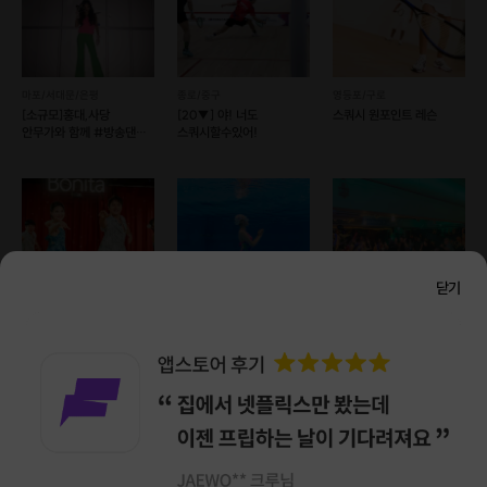
마포/서대문/은평
종로/중구
영등포/구로
[소규모]홍대,사당
[20▼] 야! 너도
스쿼시 원포인트 레슨
안무가와 함께 #방송댄스
스쿼시할수있어!
#코레오 초보 환영!
닫기
강남/서초
성남/분당
동작/관악
[강남,홍대, 신도림] 커플
[서울송파성남수원]
[신림/댄스] 함께해요!
댄스 살사 프라이빗 원데이
프리다이빙 체험 (예약
누구나 쉽고 즐겁게 시작할
클래스
가능)
수 있는 스윙댄스!