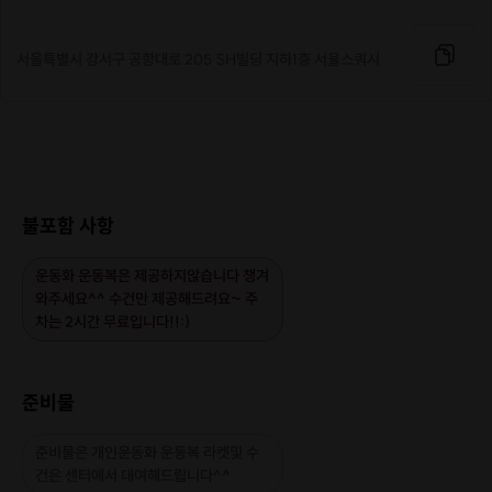
서울특별시 강서구 공항대로 205 SH빌딩 지하1층 서울스쿼시
불포함 사항
운동화 운동복은 제공하지않습니다 챙겨
[특이사항]
와주세요^^ 수건만 제공해드려요~ 주
·
2인이상 구매권을 구매하신 고객님은
차는 2시간 무료입니다!!:)
다른분들과 함께 수업할수있으니
이점 참고부탁드립니다 최대4인 수업
·
스쿼시수업으로 다이어트 및 스트레스를 풀어드립니다^^
준비물
[신청 시 유의사항]
준비물은 개인운동화 운동복 라켓및 수
·
구매 시 호스트 연락처를 카톡 혹은 문자로 보내드립니다.
건은 센터에서 대여해드립니다^^
·
호스트 연락처로 진행 가능한 날짜 예약 바랍니다.