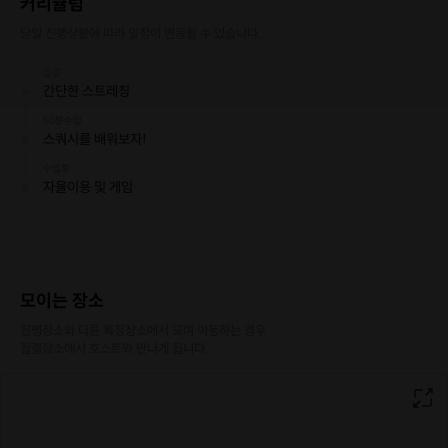
커리큘럼
NO.1 [전문코치의 레슨]
·
스쿼시 전문 코치님이 직접 레슨합니다.
당일 진행상황에 따라 일정이 변동될 수 있습니다.
·
코트3면으로 레슨후에 여유가 있으면
·
자유이용이 더 가능합니다^^
집결
간단한 스트레칭
NO.2 [수준별 학습]
50분수업
·
초급반- 스쿼시의 긍금증해결및 자세를 통한 만족할수있는 운동량을 제공
스쿼시를 배워보자!
합니다
수업후
·
중급반- 조금 쳐보신 분들은 레벨에 맞춰 운동을 할수있습니다
자율이용 및 게임
·
고급반- 코치님과 숨끊어질때까지 게임을 칩니다
NO.3 [다양한 시간대]
·
평일반 다양한 시간대로 수업구성이 가능하며
·
호스트와 개별 상담을통해 편한시간으로 잡아보세요
모이는 장소
진행장소와 다른 특정장소에서 모여 이동하는 경우

집결장소에서 호스트와 만나게 됩니다.