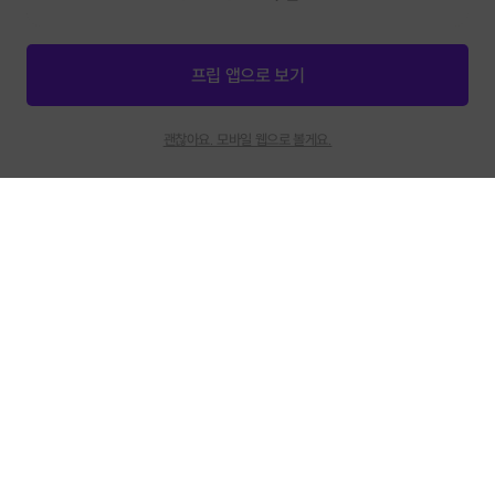
프립 앱으로 보기
호스트 지원
인재채용
제휴문의
신청마감
48
괜찮아요. 모바일 웹으로 볼게요.
고객센터
채팅상담
:
카카오톡 채널 프립
호스트 지원센터
채팅상담
:
카카오톡 채널 프립호스트
운영시간: 평일/주말 10:00 - 17:00 (점심 : 12:00 - 13:00)
광고/제휴: contact@frientrip.com
Frientrip