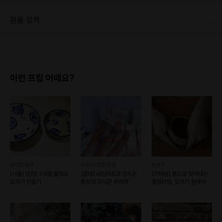
[신청 시 유의사항] · 최소 인원 미달로 인한 취소 시 프립 마감 시간 24시간 전에 안내를 드리며 참가비는 전액 환불해 드립니다. · 당일 10분 이상 지각 시 클래스가 취소되며 환불이 불가합니다. · 주차는 1시간만 지원가능합니다.(이후 30분당 500원)
환불 정책
1. 결제 후 1시간 이내에는 무료 취소가 가능합니다. (단, 신청마감 이후 취소 시, 프립 진행 당일 결제 후 취소 시 취소 및 환불 불가) 2. 결제 후 1시간이 초과한 경우, 아래의 환불규정에 따라 취소수수료가 부과됩니다. - 신청마감 2일 이전 취소시 : 전액 환불 - 신청마감 1일 ~ 신청마감 이전 취소시 : 상품 금액의 50% 취소 수수료 배상 후 환불 - 신청마감 이후 취소시, 또는 당일 불참 : 환불 불가 ※ 다회권의 경우, 1회라도 사용시 부분 환불이 불가하며, 기간 내 호스트와 예약 확정 되지 않은 프립은 프립 에너지로 환불 됩니다. ※ 여행사 상품의 경우 상품 상세 페이지의 여행사 환불 규정이 우선 적용 됩니다. ※ 여행사 상품, 숙박, 이벤트 상품 등 객실, 버스 등 사전 예약 확정이 필요한 프립은 예약 확정 이후 신청마감일 이전이라도 취소 및 환불 불가합니다. ※ 취소 수수료는 신청 마감일을 기준으로 산정됩니다. ※ 신청 마감일은 무엇인가요? 호스트님들이 장소 대관, 강습, 재료 구비 등 프립 진행을 준비하기 위해, 프립 진행일보다 일찍 신청을 마감합니다. 환불은 진행일이 아닌 신청 마감일 기준으로 이루어집니다. 프립마다 신청 마감일이 다르니, 꼭 날짜와 시간을 확인 후 결제해주세요! : ) ※신청 마감일 기준 환불 규정 예시 - 프립 진행일 : 10월 27일 - 신청 마감일 : 10월 26일 10월 25일에 취소 할 경우, 신청마감일 1일 전에 해당하며 50%의 수수료가 발생합니다. [환불 신청 방법] 1. 해당 프립 결제한 계정으로 로그인 2. 마이프립 - 신청내역 or 결제내역 3. 취소를 원하는 프립 상세 정보 버튼 - 취소 ※ 결제 수단에 따라 예금주, 은행명, 계좌번호 입력
이런 프립 어때요?
상품 제작 안내
[5단 트리 캔들] - 필라형
난이도 ★★☆☆☆ (조색기법이 들어가요)
[포인세티아 캔들] - 컨테이너형
난이도 ★☆☆☆☆ 혹은 ★★★☆☆ (조색기법 필요 시)
동대문/성북
마포/서대문/은평
용산구
[서울] 1인당 3개를 물레로
[홍대] 레진아트로 만드는
[이태원] 흙으로 빚어내는
[소요시간] 60~90분 소요 (개인차 있음)
도자기 만들기
환상의 유니콘 썬캐쳐
힐링타임, 도자기 원데이
클래스