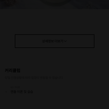
올 크리스마스는 부모님, 친구, 연인과 함께
캔들을 만들어보며 추억쌓기
어떠신가요?
재료비는 물론 🎁
포장서비스
까지 해드리며
상세정보
더보기
☕
간단한 다과
도 준비해드리니
즐거운 마음으로 가볍게 방문해주세요!
원데이클래스에서 사용하는 재료는
커리큘럼
화학물질의 등록 및 평가 등에 관한 법률에 의한
위해우려제품 안전기준에 적합함을 인증받은 제품
을 사용합니다.
당일 진행상황에 따라 일정이 변동될 수 있습니다.
왁스는 공업용 추출물인 파라핀이 아닌
60~90분
캔들 이론 및 실습
프리미엄 천연 소이왁스
를 사용하며
향료는
프탈레이트 무첨가 프래그런스 오일
을 사용합니다.