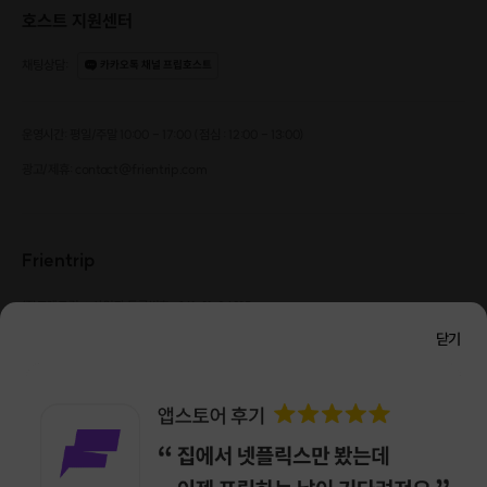
호스트 지원센터
채팅상담
:
카카오톡 채널 프립호스트
운영시간: 평일/주말 10:00 - 17:00 (점심 : 12:00 - 13:00)
광고/제휴: contact@frientrip.com
Frientrip
㈜프렌트립
사업자 등록번호 : 261-81-04385
|
통신판매업신고번호 : 2016-서울성동-01088
닫기
대표 : 임수열
개인정보 관리 책임자 : 권용근
070-5175-6636
|
|
서울시 성동구 왕십리로 115 헤이그라운드 서울숲점 G704
㈜프렌트립은 통신판매중개자로서 거래당사자가 아니며, 호스트가 등록한 상품정보 및 거래에
대해 ㈜프렌트립은 일체의 책임을 지지 않습니다.
NICEPAY 안전거래 서비스 : 고객님의 안전거래를 위해 현금 결제 시, 저희 사이트에서 가입한
구매안전 서비스를 이용할 수 있습니다.
가입 확인
이용약관
개인정보 처리방침