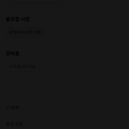
불포함 사항
주차비(1시간만 지원)
준비물
오직 즐거운 마음!
1:1 문의
유의 사항