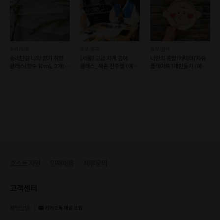
송파/강동
종로/중구
동작/관악
송리단길 나의 향기 취향
[서울] 고급 자개 공예
나만의 혼밥/캐릭터/자유
클래스(향수 10mL 3개)
클래스_북촌 진주쉘 (예약
플레이트 1개만들기 (예약
(예약 가능)
가능)
가능)
호스트 지원
인재채용
제휴문의
고객센터
채팅상담
:
카카오톡 채널 프립