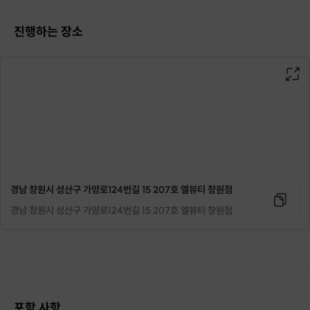
진행하는 장소
🌷
케어 순서
케어는 목-어깨-등 순서대로 진행합니다.
🌷
케어과정
원적외선 돔-황금온열관리-수기관리-엔더몰로지케어
(개인 바디 컨디션에 따라 케어장비는 달라질 수 있습니다)
<원적외선케어>
경남 창원시 성산구 가양로124번길 15 207호 엘뷰티 창원점
차가워진 몸을 따뜻하게 풀어주어
경남 창원시 성산구 가양로124번길 15 207호 엘뷰티 창원점
케어의 효과를 더 끌어올리기 위한 step 입니다.
포함 사항