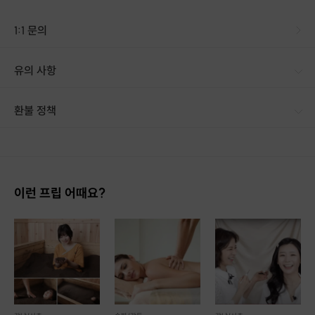
<황금온열케어>
1:1 문의
황금온열기에서 나오는 근적외선으로
혈액순환과 독소배출을 원활히 합니다.
유의 사항
· 구매 시 호스트 연락처를 카톡 혹은 문자로 보내드립니다. · 호스트 연락처로 진행 가능한 날짜 예약 바랍니다. · 예약 확정 시 호스트가 출석체크를 진행합니다. · 예약 시간에 맞추어 늦지 않게 도착해 주시기 바랍니다.
환불 정책
1. 결제 후 14일 이내 취소 시 : 전액 환불 (단, 결제 후 14일 이내라도 호스트와 프립 진행일 예약 확정 후 환불 불가) 2. 결제 후 14일 이후 취소 시 : 환불 불가 ※ 상품의 유효기간 만료 시 연장은 불가하며, 기간 내 호스트와 예약 확정 되지 않은 프립은 프립 에너지로 환불 됩니다. ※ 환불된 에너지의 유효기간은 지급일로부터 180일이며, 유효기간 종료 후 기간연장 및 환불이 불가합니다. ※ 배송상품의 경우 배송 준비 전 전액 환불 가능, 배송 준비 후 환불 불가 합니다. ※ 다회권의 경우, 1회라도 사용시 부분 환불이 불가하며, 기간 내 호스트와 예약 확정 되지 않은 프립은 프립 에너지로 환불 됩니다. [환불 신청 방법] 1. 해당 프립 결제한 계정으로 로그인 2. 마이프립 - 신청내역 or 결제내역
이런 프립 어때요?