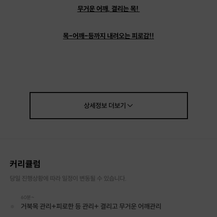
무거운 어깨, 결리는 목!
목-어깨-등까지 내려오는 피로감!!
같은 자세를 오랫동안 유지하며 일하는 업무나,
그때 그때 풀어주지 못한 피로로 인한 몸의 피로함은
쉽게 풀리지 않죠.
상세정보
더보기
엘뷰티에서 목-어깨-등 까지 내려오는
"등+목+어깨 관리"를
추천드립니다.
커리큘럼
당일 진행상황에 따라 일정이 변동될 수 있습니다.
60분~
거북목 관리+피로한 등 관리+ 결리고 무거운 어깨관리