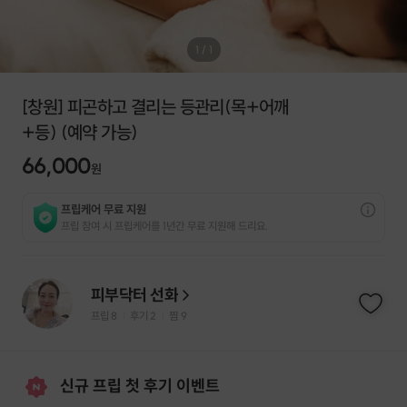
1
/
1
[창원] 피곤하고 결리는 등관리(목+어깨
+등) (예약 가능)
66,000
원
프립케어 무료 지원
프립 참여 시 프립케어를 1년간 무료 지원해 드리요.
피부닥터 선화
프립
8
후기 2
찜
9
|
|
신규 프립 첫 후기 이벤트