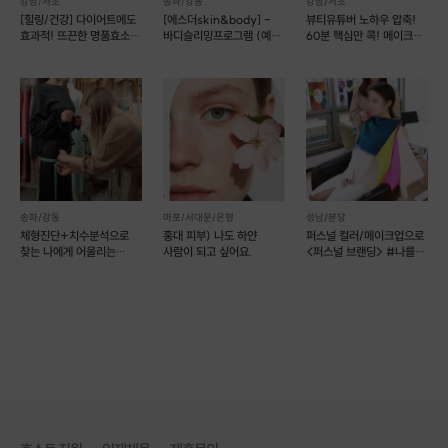
강남/서초
송파/강동
강남/서초
[힐링/건강] 다이어트에도
[에스더skin&body] -
뷰티유튜버 노하우 압축!
효과적! 뜨끈한 명품효소
바디슬리밍프로그램 (예약
60분 핵심만 콕! 메이크업
찜질
가능)
레슨
송파/강동
마포/서대문/은평
성남/분당
< 엔더몰로지 케어 >
체형진단+치수분석으로
홍대 피부) 나도 하얀
퍼스널 컬러/메이크업으로
찾는 나에게 어울리는
사람이 되고 싶어요.
<퍼스널 브랜딩> #나를
슬리밍 관리의 레전드로 불리우는 엔더몰로지 관리로
패션스타일 컨설팅
찾는 시간
(여성편)
케어가 필요한 부분을 집약적으로 선택하여 케어가 가능합니다.