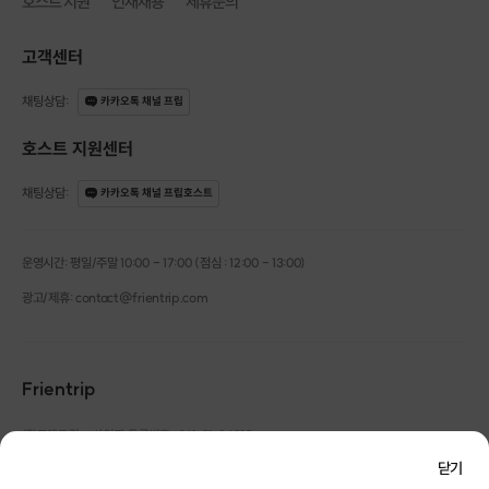
호스트 지원
인재채용
제휴문의
고객센터
채팅상담
:
카카오톡 채널 프립
호스트 지원센터
채팅상담
:
카카오톡 채널 프립호스트
운영시간: 평일/주말 10:00 - 17:00 (점심 : 12:00 - 13:00)
광고/제휴: contact@frientrip.com
Frientrip
㈜프렌트립
사업자 등록번호 : 261-81-04385
|
< 수기관리 >
통신판매업신고번호 : 2016-서울성동-01088
닫기
대표 : 임수열
개인정보 관리 책임자 : 권용근
070-5175-6636
|
|