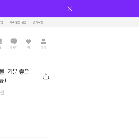
그인
자주 묻는 질문
공지사항
드
메시지
찜
마이
물, 기분 좋은
능)
원