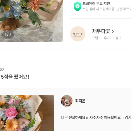
프립케어 무료 지원
프립 참여 시 프립케어를 1년간 무료 
채우다꽃
1
/
5
프립
1
후기 1
찜
2
|
|
 후기
 5점을 줬어요!
최지은
너무 친절하세요ㅠ 자주자주 이용할께요ㅠ 감