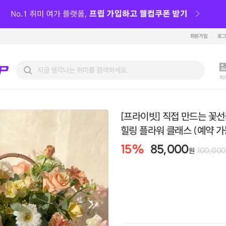
회원가입
로
피
[프라이빗] 직접 만드는 꽃선
힐링 플라워 클래스 (예약 가
15
%
85,000
100,000
원