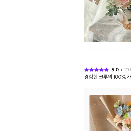
후
기
5.0
1
개
경험한 크루의 100%가