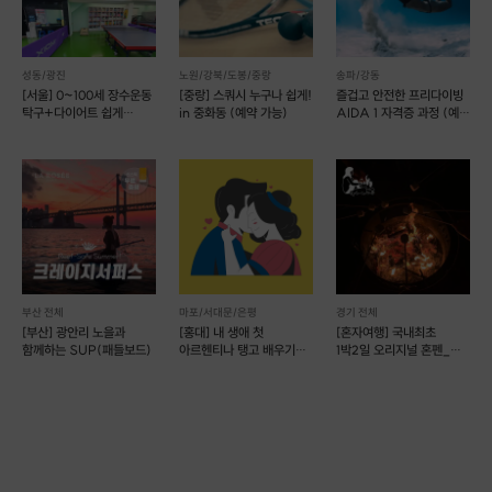
성동/광진
노원/강북/도봉/중랑
송파/강동
[서울] 0~100세 장수운동
[중랑] 스쿼시 누구나 쉽게!
즐겁고 안전한 프리다이빙
탁구+다이어트 쉽게
in 중화동 (예약 가능)
AIDA 1 자격증 과정 (예약
배우자(예약 가능)
가능)
부산 전체
마포/서대문/은평
경기 전체
[부산] 광안리 노을과
[홍대] 내 생애 첫
[혼자여행] 국내최초
함께하는 SUP(패들보드)
아르헨티나 탱고 배우기
1박2일 오리지널 혼펜_
원데이클래스
따로 또 같이