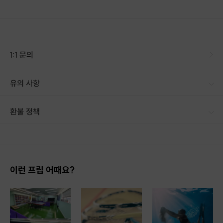
1:1 문의
유의 사항
환불 정책
1. 결제 후 14일 이내 취소 시 : 전액 환불 (단, 결제 후 14일 이내라도 호스트와 프립 진행일 예약 확정 후 환불 불가) 2. 결제 후 14일 이후 취소 시 : 환불 불가 ※ 상품의 유효기간 만료 시 연장은 불가하며, 기간 내 호스트와 예약 확정 되지 않은 프립은 프립 에너지로 환불 됩니다. ※ 환불된 에너지의 유효기간은 지급일로부터 180일이며, 유효기간 종료 후 기간연장 및 환불이 불가합니다. ※ 배송상품의 경우 배송 준비 전 전액 환불 가능, 배송 준비 후 환불 불가 합니다. ※ 다회권의 경우, 1회라도 사용시 부분 환불이 불가하며, 기간 내 호스트와 예약 확정 되지 않은 프립은 프립 에너지로 환불 됩니다. [환불 신청 방법] 1. 해당 프립 결제한 계정으로 로그인 2. 마이프립 - 신청내역 or 결제내역
이런 프립 어때요?