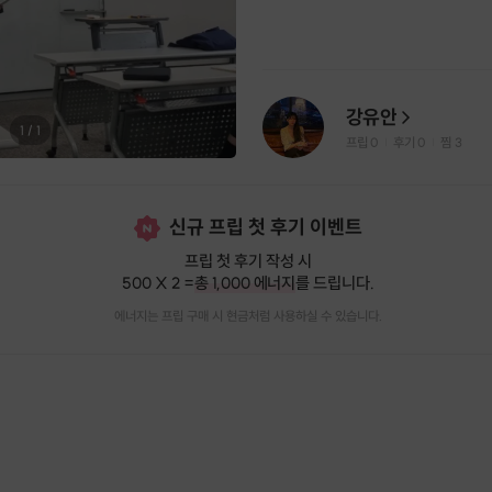
강유안
1
/
1
프립
0
후기 0
찜
3
|
|
신규 프립 첫 후기 이벤트
프립 첫 후기 작성 시
500 X 2 =
총 1,000 에너지
를 드립니다.
에너지는 프립 구매 시 현금처럼 사용하실 수 있습니다.