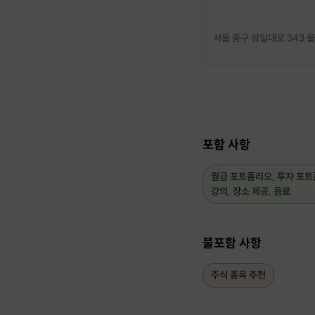
+ 추가적인 Q&A 시간
서울 중구 삼일대로 343 
| 참여방법
모임장소: 을지로 위워크
*장소대여비는 티켓구매금
포함 사항
월급 포트폴리오, 투자 포트
강의, 장소 제공, 음료
불포함 사항
주식 종목 추천