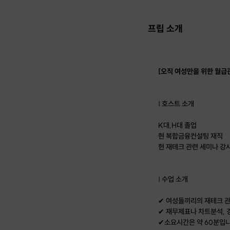
프립 소개
[오직 여성만을 위한 월급
| 호스트 소개
K대,H대 졸업
현 복합금융컨설팅 재직
현 재테크 관련 세미나 강
| 수업 소개
✔ 여성들끼리의 재테크 관
✔ 재무제표나 차트분석, 
✔소요시간은 약 60분입니