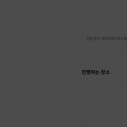
✔ 금융권 현직자의 수준 
✔ 개개인에게 맞춘 1:1 
서울 중구 삼일대로 343 
| 커리큘럼
총 2번의 수업으로 진행됩
1차)
진행하는 장소
- 요즘 핫한 주식, 펀드, E
- 현 경제시황과 투자 트
- 가장 효율적인 분산투자
2차)
- 갖고있는 금융상품 제대
- 부동산 투자 & 내 집 마
- 현실적인 목표를 이룰수