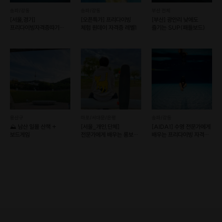
내가 가는 코스가 맞는 코스인지?
송파/강동
송파/강동
부산 전체
걱정하지 마세요 ! 호스트가 친절하게 알려드릴께요 !
[서울,경기]
[오픈특가] 프리다이빙
[부산] 광안리 낮에도
프리다이빙자격증따기
체험 원데이 자격증 레벨1
즐기는 SUP(패들보드)
(예약 가능)
세 앳 !
등산하고 뭐 먹지?
*밑에 등록되어 있는 사진은 참고 사진입니다. 해당 프립상품에
맞게 변경하여 첨부해주시면 됩니다!
프립에 참여하는 대원분들께서 참고하실 수 있도록 음식이 잘 나
온 사진1장과 지도사진을 첨부해주시면 됩니다.
용산구
마포/서대문/은평
송파/강동
⛰️ 남산 일몰 산책 +
[서울_개인,단체]
[AIDA1] 수영 전문가에게
보드게임
전문가에게 배우는 롱보드
배우는 프리다이빙 자격증
원데이 & 정규 클래스!
코스(예약 가능)