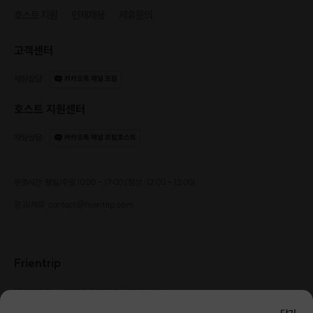
호스트 지원
인재채용
제휴문의
고객센터
채팅상담
:
카카오톡 채널 프립
호스트 지원센터
채팅상담
:
카카오톡 채널 프립호스트
운영시간: 평일/주말 10:00 - 17:00 (점심 : 12:00 - 13:00)
광고/제휴: contact@frientrip.com
Frientrip
㈜프렌트립
사업자 등록번호 : 261-81-04385
|
통신판매업신고번호 : 2016-서울성동-01088