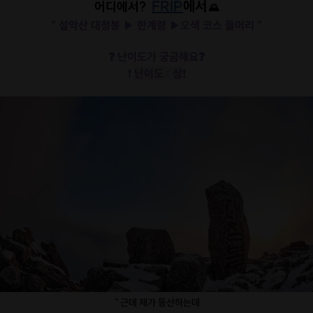
FRIP
에서
어디에서?
🌄
"
설악산 대청봉 ▶️ 한계령 ▶️오색 코스 들머리 "
❓
난이도가 궁금해요❓
❗
난이도 : 상
❗
" 근데 제가 등산하는데