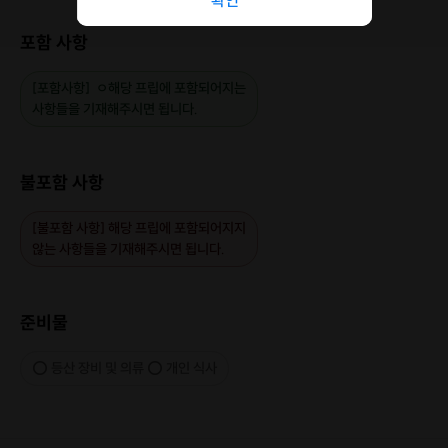
확인
포함 사항
[포함사항] ㅇ해당 프립에 포함되어지는
사항들을 기재해주시면 됩니다.
등산하고는 싶은데,
➡️
혼자 하기는 심심하고 ! 같이 할 사람 구하려다가 등산 실패한 적
불포함 사항
다들 있으시죠??
이제는 프립을 통해서 호스트와 함께 혼자와도
[불포함 사항] 해당 프립에 포함되어지지
어색하지 않고 즐겁게😉 등산을 할 수 있어요 !
않는 사항들을 기재해주시면 됩니다.
준비물
두 울!
걱정없는
산행코스
종합운동장역 ▶️ 한계령 휴게소
▶️ 오색분소
▶️ 서울로
⭕ 등산 장비 및 의류 ⭕ 개인 식사
*밑에 등록되어 있는 사진은 참고 사진입니다. 해당 프립상품에
맞게 변경하여 첨부해주시면 됩니다!
대원분들께서 참고하실 수 있도록, 해당 프립에서 실제로 진행하