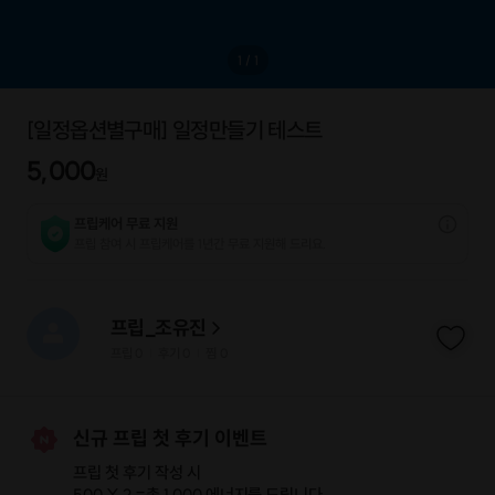
1
/
1
[일정옵션별구매] 일정만들기 테스트
5,000
원
프립케어 무료 지원
프립 참여 시 프립케어를 1년간 무료 지원해 드리요.
프립_조유진
프립
0
후기 0
찜
0
|
|
신규 프립 첫 후기 이벤트
프립 첫 후기 작성 시
500 X 2 =
총 1,000 에너지
를 드립니다.