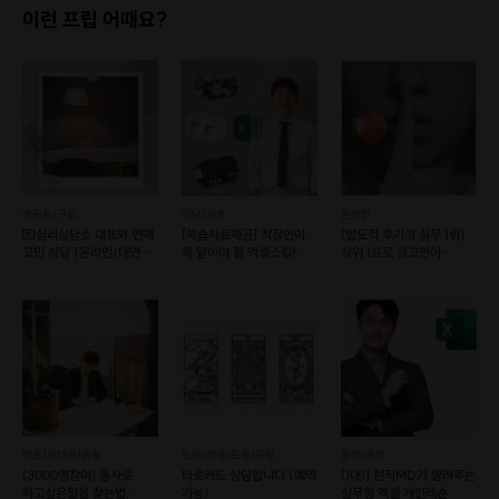
이런 프립 어때요?
영등포/구로
강남/서초
온라인
💌심리상담소 대표와 연애
[복습자료제공] 직장인이
[압도적 후기의 실무 1위]
고민 상담 (온라인/대면
꼭 알아야 할 엑셀스킬!
상위 1프로 광고인이
가능)
(예약 가능)
알려주는, PPT신공
마포/서대문/은평
노원/강북/도봉/중랑
동작/관악
[3000명참여] 동사로
타로카드 상담합니다 (예약
[1대1] 현직MD가 알려주는
하고싶은일을 찾는법,
가능)
실무형 엑셀 개인레슨