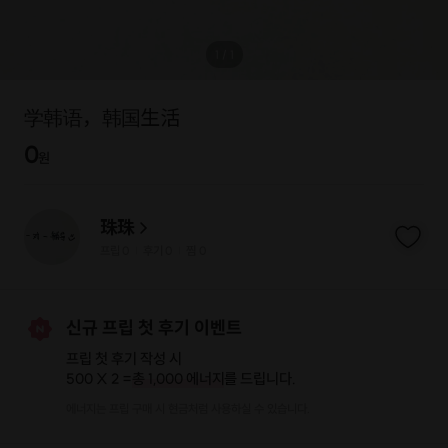
1
/
1
学韩语，韩国生活
0
원
珠珠
프립
0
후기 0
찜
0
|
|
신규 프립 첫 후기 이벤트
프립 첫 후기 작성 시
500 X 2 =
총 1,000 에너지
를 드립니다.
에너지는 프립 구매 시 현금처럼 사용하실 수 있습니다.