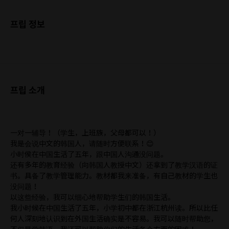
프립 정보
프립 소개
一对一辅导！（学生，上班族，父母都可以！）
我是会说中文的韩国人，请随时方便联系！😊
小时侯在中国生活了五年，跟中国人沟通没问题。
还有多年的教育经验（向韩国人教授中文）还拿到了教学汉语的证
书。具备了教学管理能力。教材都我来准备，有自己教材的学生也
没问题！
以这些经验，我可以细心地帮助学生们的韩国生活。
我小时候在中国生活了五年，小学初中都在浙江杭州读。所以比任
何人深刻地认识到在外国生活确实是不容易。我可以随时帮助您，