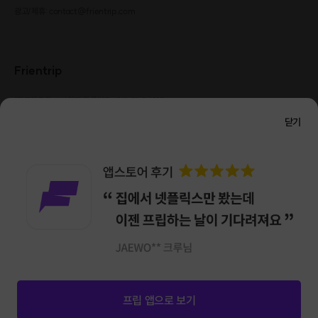
광고/제휴: contact@frientrip.com
Frientrip
㈜프렌트립
사업자 등록번호 : 261-81-04385
|
통신판매업신고번호 : 2016-서울성동-01088
닫기
대표 : 임수열
개인정보 관리 책임자 : 권용근
070-5175-6636
|
|
서울시 성동구 왕십리로 115 헤이그라운드 서울숲점 G704
㈜프렌트립은 통신판매중개자로서 거래당사자가 아니며, 호스트가 등록한 상품정보 및 거래에
대해 ㈜프렌트립은 일체의 책임을 지지 않습니다.
NICEPAY 안전거래 서비스 : 고객님의 안전거래를 위해 현금 결제 시, 저희 사이트에서 가입한
구매안전 서비스를 이용할 수 있습니다.
가입 확인
이용약관
개인정보 처리방침
앱 다운로드
프립 앱으로 보기