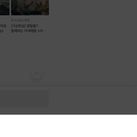
강서/금천/양천
산야경
[가상현실] 방탈출!!
능)
함께하는 이색체험 VR
무조건 재밌는협동게임!