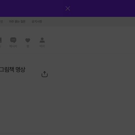
그인
자주 묻는 질문
공지사항
드
메시지
찜
마이
 그림책 명상