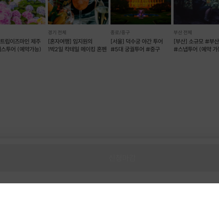
경기 전체
종로/중구
부산 전체
] 트립이즈마인 제주
[혼자여행] 임지원의
[서울] 덕수궁 야간 투어
[부산] 소규모 #부
버스투어 (예약가능)
1박2일 칵테일 메이킹 혼펜
#5대 궁궐투어 #중구
#스냅투어 (예약 가
신청마감
제휴문의