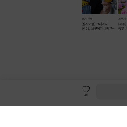
경기 전체
제주시
[혼자여행] 크래머리
[제주
1박2일 브루어리 바베큐
동부 
혼펜
호스트 지원
인재채용
45
고객센터
채팅상담
:
카카오톡 채널 프립