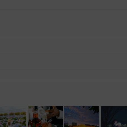
다. - 예약 확정 시 호스트가 출석체크를 진행합니다. - 예약 시간에 맞추어 늦지 않게 도착해주시기 바랍니다.
, 재료 구비 등 프립 진행을 준비하기 위해, 프립 진행일보다 일찍 신청을 마감합니다. 환불은 진행일이 아닌 신청 마감일 기준으로 이루어집니다. 프립마다 신청 마감일이 다르니, 꼭 날짜와 시간을 확인 후 결제해주세요! : ) ※신청 마감일 기준 환불 규정 예시 - 프립 진행일 : 10월 27일 - 신청 마감일 : 10월 26일 10월 25일에 취소 할 경우, 신청마감일 1일 전에 해당하며 50%의 수수료가 발생합니다. [환불 신청 방법] 1. 해당 프립 결제한 계정으로 로그인 2. 마이프립 - 신청내역 or 결제내역 3. 취소를 원하는 프립 상세 정보 버튼 - 취소 ※ 결제 수단에 따라 예금주, 은행명, 계좌번호 입력