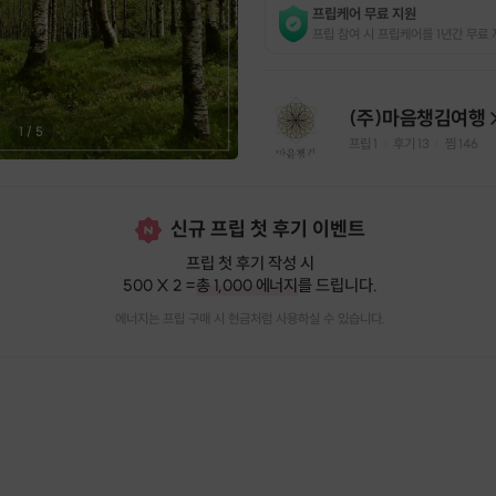
프립케어 무료 지원
프립 참여 시 프립케어를 1년간 무료 
(주)마음챙김여행
1
/
5
프립
1
후기 13
찜
146
|
|
신규 프립 첫 후기 이벤트
프립 첫 후기 작성 시
500 X 2 =
총 1,000 에너지
를 드립니다.
에너지는 프립 구매 시 현금처럼 사용하실 수 있습니다.