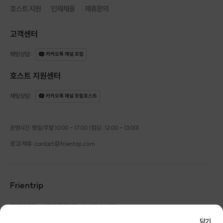
호스트 지원
인재채용
제휴문의
고객센터
채팅상담
:
카카오톡 채널 프립
호스트 지원센터
채팅상담
:
카카오톡 채널 프립호스트
🏷
수강생 작품
운영시간: 평일/주말 10:00 - 17:00 (점심 : 12:00 - 13:00)
아래는 원데이클래스 수강생 분들께서
직접 만드신 굿즈입니다.
광고/제휴: contact@frientrip.com
Frientrip
㈜프렌트립
사업자 등록번호 : 261-81-04385
|
통신판매업신고번호 : 2016-서울성동-01088
닫기