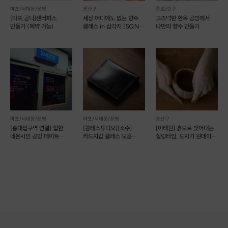
마포/서대문/은평
용산구
종로/중구
[마포,공덕]센터피스
세상 어디에도 없는 향수
고즈넉한 한옥 공방에서
만들기 (예약 가능)
클래스 in 삼각지 [SQNC
나만의 향수 만들기
003]
마포/서대문/은평
마포/서대문/은평
용산구
[홍대입구역 연결] 힙한
[콩테스튜디오][소수]
[이태원] 흙으로 빚어내는
네온사인 공방 데이트
카드지갑 클래스 모음
힐링타임, 도자기 원데이
SMOOD (예약 가능)
가죽공예(예약 가능)
클래스