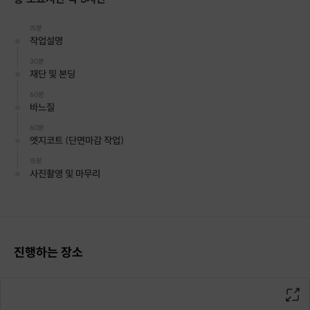
15분
작업설명
30분
재단 및 본딩
60분
바느질
60분
엣지코트 (단면마감 작업)
15분
사진촬영 및 마무리
진행하는 장소