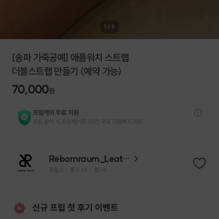
1
/
5
[송파 가죽공예] 애플워치 스트랩
더블스트랩 만들기 (예약 가능)
70,000
원
프립케어 무료 지원
프립 참여 시 프립케어를 1년간 무료 지원해 드리요.
Rebornraum_Leather
프립
0
후기 39
찜
141
|
|
신규 프립 첫 후기 이벤트