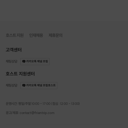
호스트 지원
인재채용
제휴문의
고객센터
채팅상담
:
카카오톡 채널 프립
호스트 지원센터
채팅상담
:
카카오톡 채널 프립호스트
운영시간: 평일/주말 10:00 - 17:00 (점심 : 12:00 - 13:00)
광고/제휴: contact@frientrip.com
5. 창작
자음과 모음 캘리그라피에 대해 알아본 뒤,