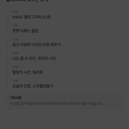
20분
Hello! 캘리그라피(소개)
클래스 소개
10분
붓펜 다루는 꿀팁
1. 캘리그라피에 대하여 알아보기
캘리그라피란 무엇인지 알아보고,
30분
쉽고 다양한 디자인 요령 배우기
다양한 붓펜 도구와 할용방법에 대해
설명해드립니다.
20분
나도 할 수 있다. 창작의 시간
20분
힐링의 시간, 컬러링
20분
오늘의 인증, 소작품만들기
기타사항
※ 당일 참가자들의 작업 속도에 따라 약간의 시간차가 있을 수 있습니다.