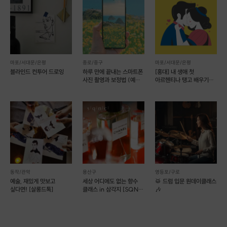
마포/서대문/은평
종로/중구
마포/서대문/은평
4. 자음/모음으로 알아보는
블라인드 컨투어 드로잉
하루 만에 끝내는 스마트폰
[홍대] 내 생애 첫
캘리그라피 디자인의 첫 단계
사진 촬영과 보정법 (예약
아르헨티나 탱고 배우기
첫 번째로 자음 디자인에 대해서
가능)
원데이클래스
ㄱ 부터 ㅎ 까지 알아봅니다.
자음간의 디자인 조합, 응용 방법 등을
알려드리고,
지인심에서 제작한 자음 캘리그라피
컬러링 도안을 따라서 써봅니다.
두 번째로 모음 캘리그라피 디자인도
동작/관악
용산구
영등포/구로
자음과 같은 과정으로
예술, 재밌게 맛보고
세상 어디에도 없는 향수
🥁 드럼 입문 원데이클래스
디자인 방법을 알아보고 컬러링을 해봅니다
싶다면! [살롱드톡]
클래스 in 삼각지 [SQNC
🎶
003]