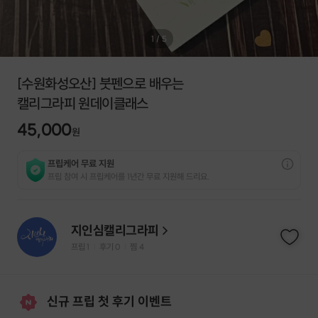
1
/
5
[수원화성오산] 붓펜으로 배우는
캘리그라피 원데이클래스
45,000
원
프립케어 무료 지원
프립 참여 시 프립케어를 1년간 무료 지원해 드리요.
지인심캘리그라피
프립
1
후기 0
찜
4
|
|
신규 프립 첫 후기 이벤트