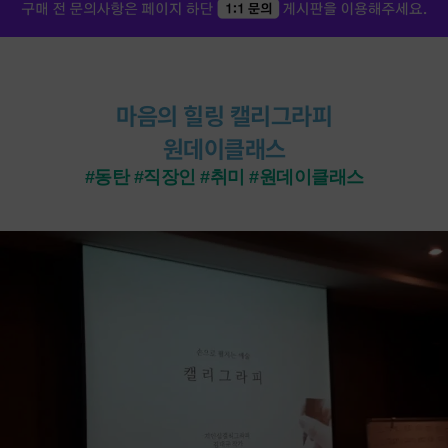
마음의 힐링 캘리그라피
원데이클래스
#동탄 #직장인 #취미 #원데이클래스