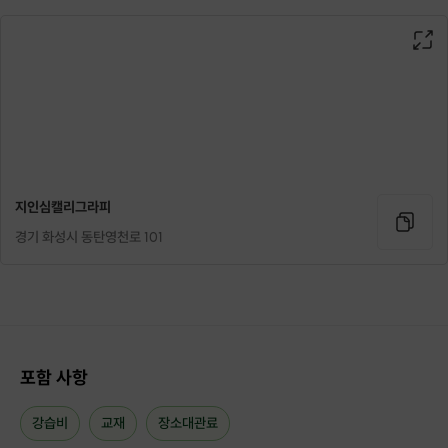
지인심캘리그라피
경기 화성시 동탄영천로 101
포함 사항
3. 기초 디자인 방법
처음 시작하시는 분들을 위해
강습비
교재
장소대관료
쉽게 디자인 할 수 있는