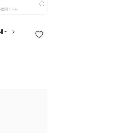
지원해 드리요.
프롬바디PT&필라테스 인천대입구역점