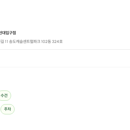
천대입구점
길 11 송도캐슬센트럴파크 102동 324호
수건
주차