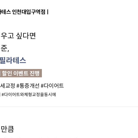
라테스 인천대입구역점ㅣ
배우고 싶다면
준,
&필라테스
 할인 이벤트 진행
#자세교정 #통증개선 #다이어트
에 #다이어트와체형교정을동시에
 만큼