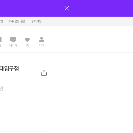
그인
자주 묻는 질문
공지사항
드
메시지
찜
마이
천대입구점
원