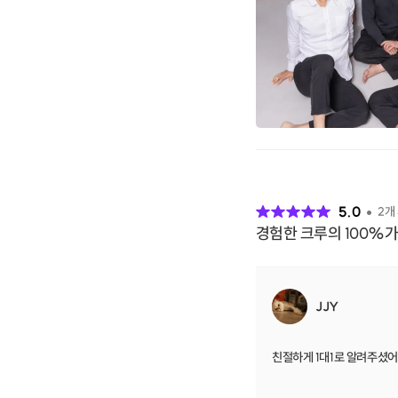
후
기
5.0
2
개
경험한 크루의 100%가
JJY
친절하게 1대1로 알려주셨어