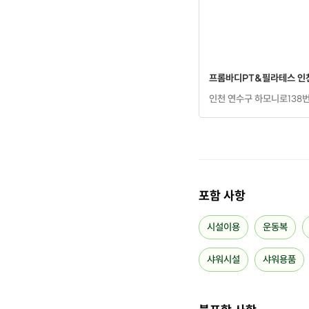
프롬바디PT&필라테스 인
인천 연수구 하모니로138번
포함 사항
시설이용
운동복
샤워시설
샤워용품