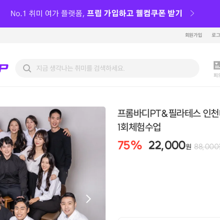
회원가입
로
피
프롬바디PT&필라테스 인
1회체험수업
75
%
22,000
88,000
원