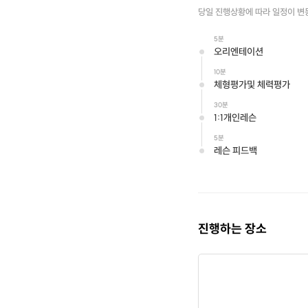
당일 진행상황에 따라 일정이 변
5분
오리엔테이션
10분
체형평가및 체력평가
30분
1:1개인레슨
5분
레슨 피드백
진행하는 장소