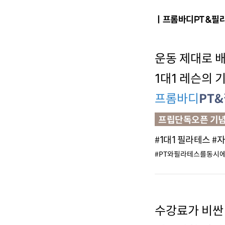
ㅣ프롬바디PT&필
운동 제대로 
1대1 레슨의 기
프롬바디
PT
프립단독오픈 기념
#1대1 필라테스 
#PT와필라테스를동시
수강료가 비싼