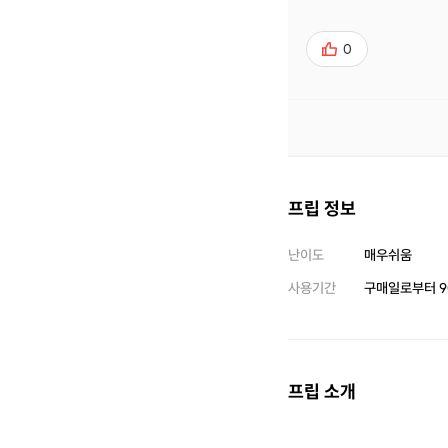
0
프립 정보
난이도
매우쉬움
사용기간
구매일로부터
9
프립 소개