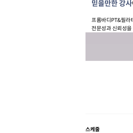
믿을만한 강사
프롬바디PT&필라
전문성과 신뢰성을 
스케줄