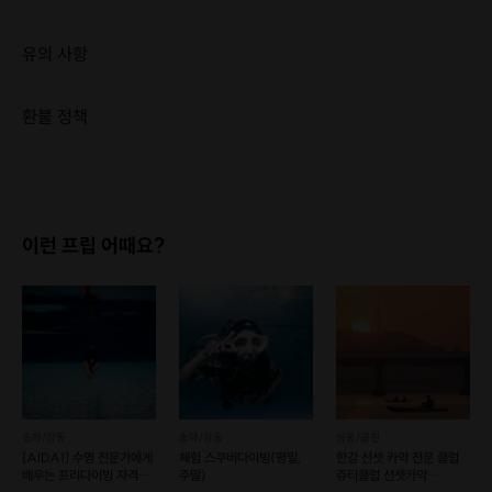
유의 사항
환불 정책
1. 결제 후 1시간 이내에는 무료 취소가 가능합니다. (단, 신청마감 이후 취소 시, 프립 진행 당일 결제 후 취소 시 취소 및 환불 불가) 2. 결제 후 1시간이 초과한 경우, 아래의 환불규정에 따라 취소수수료가 부과됩니다. - 신청마감 2일 이전 취소시 : 전액 환불 - 신청마감 1일 ~ 신청마감 이전 취소시 : 상품 금액의 50% 취소 수수료 배상 후 환불 - 신청마감 이후 취소시, 또는 당일 불참 : 환불 불가 ※ 다회권의 경우, 1회라도 사용시 부분 환불이 불가하며, 기간 내 호스트와 예약 확정 되지 않은 프립은 프립 에너지로 환불 됩니다. ※ 여행사 상품의 경우 상품 상세 페이지의 여행사 환불 규정이 우선 적용 됩니다. ※ 여행사 상품, 숙박, 이벤트 상품 등 객실, 버스 등 사전 예약 확정이 필요한 프립은 예약 확정 이후 신청마감일 이전이라도 취소 및 환불 불가합니다. ※ 취소 수수료는 신청 마감일을 기준으로 산정됩니다. ※ 신청 마감일은 무엇인가요? 호스트님들이 장소 대관, 강습, 재료 구비 등 프립 진행을 준비하기 위해, 프립 진행일보다 일찍 신청을 마감합니다. 환불은 진행일이 아닌 신청 마감일 기준으로 이루어집니다. 프립마다 신청 마감일이 다르니, 꼭 날짜와 시간을 확인 후 결제해주세요! : ) ※신청 마감일 기준 환불 규정 예시 - 프립 진행일 : 10월 27일 - 신청 마감일 : 10월 26일 10월 25일에 취소 할 경우, 신청마감일 1일 전에 해당하며 50%의 수수료가 발생합니다. [환불 신청 방법] 1. 해당 프립 결제한 계정으로 로그인 2. 마이프립 - 신청내역 or 결제내역 3. 취소를 원하는 프립 상세 정보 버튼 - 취소 ※ 결제 수단에 따라 예금주, 은행명, 계좌번호 입력
이런 프립 어때요?
송파/강동
송파/강동
성동/광진
[AIDA1] 수영 전문가에게
체험 스쿠버다이빙(평일,
한강 선셋 카약 전문 클럽
배우는 프리다이빙 자격증
주말)
쥬티클럽 선셋카약