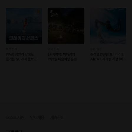
코스(예약 가능)
한강카약
부산 전체
경기 전체
송파/강동
[부산] 광안리 낮에도
[혼자여행] 박혜림의
즐겁고 안전한 프리다이빙
즐기는 SUP(패들보드)
1박2일 마음여행 혼펜
AIDA 1 자격증 과정 (예약
가능)
호스트 지원
인재채용
제휴문의