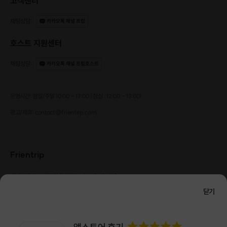
고객센터
채팅상담
:
카카오톡 채널 프립
호스트 지원센터
채팅상담
:
카카오톡 채널 프립호스트
운영시간: 평일/주말 10:00 - 17:00 (점심 : 12:00 - 13:00)
광고/제휴: contact@frientrip.com
Frientrip
㈜프렌트립
사업자 등록번호 : 261-81-04385
|
통신판매업신고번호 : 2016-서울성동-01088
닫기
대표 : 임수열
개인정보 관리 책임자 : 권용근
070-5175-6636
|
|
서울시 성동구 왕십리로 115 헤이그라운드 서울숲점 G704
㈜프렌트립은 통신판매중개자로서 거래당사자가 아니며, 호스트가 등록한 상품정보 및 거래에
대해 ㈜프렌트립은 일체의 책임을 지지 않습니다.