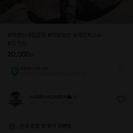
1
/
5
#북한산국립공원 #의상능선 #레인저스☠
#도전💪
20,000
원
프립케어 무료 지원
프립 참여 시 프립케어를 1년간 무료 지원해 드리요.
outdoorcurator🏔
프립
0
후기 2277
찜
5605
|
|
신규 프립 첫 후기 이벤트