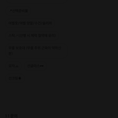
가장 아름답기로 소문난
의상능선
을 따라 축조되었습니다.
📍선택준비물
여벌옷/여벌 양말/수건/슬리퍼
스틱🦯(산행 시 체력 절약에 유리)
무릎 보호대 (무릎 주위 근육이 약하신
분)
모자🧢
선글라스🕶
선크림☀
1:1 문의