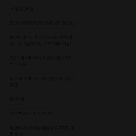
📌 필수준비물
등산화/트레킹화/트레일러닝화 권장 🥾
등산용 상하의 및 자켓🧥👕👖(방수/방
풍/보온 기능이 있는 스포츠웨어 가능)
행동식🍫(에너지바/초콜릿/사탕/견과
류/과일등)
식수(500ML 2개 이상 권장/ 이온음료
추천)
등산장갑
우산☂ 또는 우비(우천 시)
북한산에는 조선 숙종 임금 때
타인에 대한 배려심/협동심(이기적인 행
전쟁에 대비하기 위하여 축성된
북한산성
이 있으며,
동 불가)