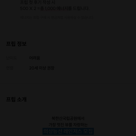
프립 첫 후기 작성 시
500 X 2 =
총 1,000 에너지
를 드립니다.
에너지는 프립 구매 시 현금처럼 사용하실 수 있습니다.
프립 정보
난이도
어려움
연령
20세 이상 권장
프립 소개
북한산국립공원에서
가장 멋진 뷰를 자랑하는
의상능선 레인저스 모집