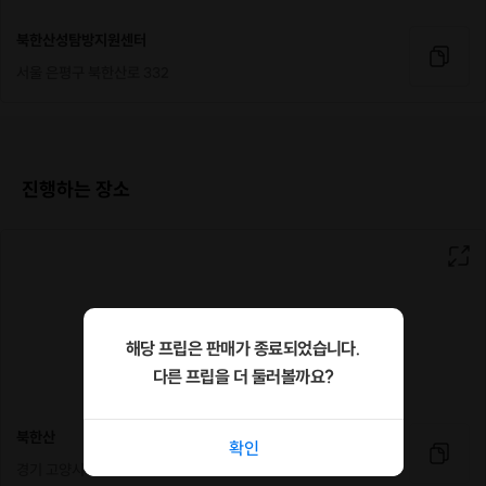
북한산성탐방지원센터
서울 은평구 북한산로 332
한국관광공사에서
한국 관광 100선
으로 선정한 명소이기도 하죠.
(한국인이 죽기 전에 꼭 가봐야 할 곳)
진행하는 장소
해당 프립은 판매가 종료되었습니다.
다른 프립을 더 둘러볼까요?
북한산
확인
경기 고양시 덕양구 대서문길 268 북한산