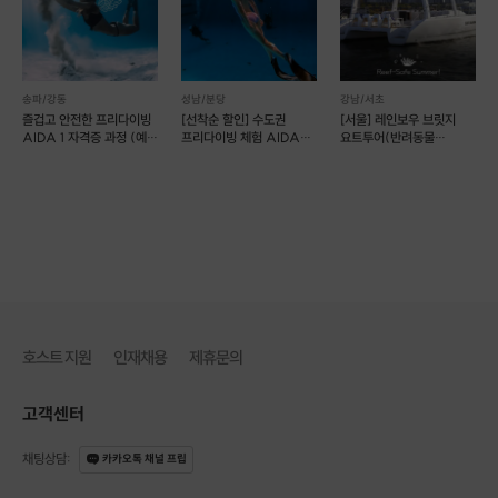
송파/강동
성남/분당
강남/서초
즐겁고 안전한 프리다이빙
[선착순 할인] 수도권
[서울] 레인보우 브릿지
AIDA 1 자격증 과정 (예약
프리다이빙 체험 AIDA
요트투어(반려동물
가능)
공식 자격증 취득 가능
동반가능) (예약 가능)
호스트 지원
인재채용
제휴문의
고객센터
채팅상담
:
카카오톡 채널 프립