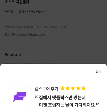
호스트 지원센터
채팅상담
:
카카오톡 채널 프립호스트
운영시간: 평일/주말 10:00 - 17:00 (점심 : 12:00 - 13:00)
광고/제휴: contact@frientrip.com
Frientrip
㈜프렌트립
사업자 등록번호 : 261-81-04385
|
통신판매업신고번호 : 2016-서울성동-01088
닫기
대표 : 임수열
개인정보 관리 책임자 : 권용근
070-5175-6636
|
|
서울시 성동구 왕십리로 115 헤이그라운드 서울숲점 G704
㈜프렌트립은 통신판매중개자로서 거래당사자가 아니며, 호스트가 등록한 상품정보 및 거래에
대해 ㈜프렌트립은 일체의 책임을 지지 않습니다.
NICEPAY 안전거래 서비스 : 고객님의 안전거래를 위해 현금 결제 시, 저희 사이트에서 가입한
구매안전 서비스를 이용할 수 있습니다.
가입 확인
이용약관
개인정보 처리방침