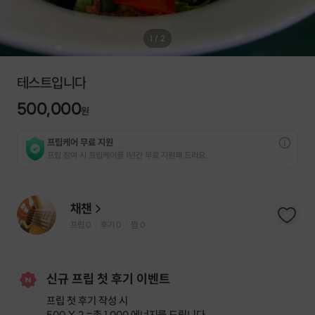
1
/
2
테스트입니다
500,000
원
프립케어 무료 지원
프립 참여 시 프립케어를 1년간 무료 지원해 드리요.
채챈
프립
0
후기 0
찜
0
|
|
신규 프립 첫 후기 이벤트
프립 첫 후기 작성 시
500 X 2 =
총 1,000 에너지
를 드립니다.