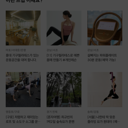
이런 프립 어때요?
필라테스
를 통해
얻을 수 있는 효과
1. 근력 및 코어 근육 강화
마포/서대문/은평
강남/서초
강남/서초
필라테스는 재활과 치료 목적으로 운동하기 때문에, 근
홍대 기구필라테스가 있는
[1:1] 기구필라테스로 예쁜
살빠지는 파워플레이트
운동공간을 대여 합니다.
몸매 만들기 #개인레슨
30분 운동(예약 가능)
육에 부담을 주지 않으면서 근력과 유연성을 강화하는
장점이 있습니다.
척추를 안정시켜 복근과 골반 근육을 안정적으로 움직
일 수 있습니다.
디스크가 있는 분들이라면 적극 추천드립니다.
영등포/구로
경기 전체
송파/강동
2. 다이어트 및 체형교정에 도움
[구로] 저렴하고 재미있는
[혼자여행] 최규빈의
[서울] 나한테 딱 맞춘
필라테스 호흡을 통해 체내 독소와 노페물 배출 및 호흡
로프 및 소도구 소그룹 운동
1박2일 숲속요가 혼펜
플라잉 요가 원데이 (예약
(예약 가능)
가능)