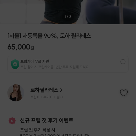
1
/
3
[서울] 재등록율 90%, 로하 필라테스
65,000
원
프립케어 무료 지원
프립 참여 시 프립케어를 1년간 무료 지원해 드리요.
로하필라테스
프립
0
후기 0
찜
0
|
|
신규 프립 첫 후기 이벤트
프립 첫 후기 작성 시
500 X 2 =
총 1,000 에너지
를 드립니다.