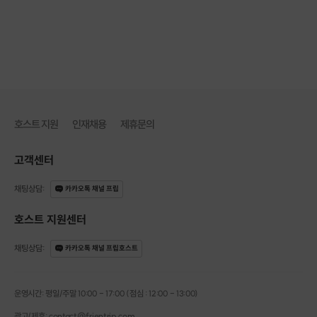
자체만으로 전신운동이 가능하다는 장점이 있습니다.
코어근육을 강화시킴으로써 몸을 지탱할 수 있고, 굽은
어깨를 교정하는 등 전신의 밸런스를 맟출 수 있습니다.
3.
몸매 라인 개선
필라테스는 호흡법이 따로 존재하여 흉곽을 조여주고
호스트 지원
인재채용
제휴문의
몸매 라인을 개선할 수 있습니다.
더불어, 필라테스는 큰 근육 뿐만 아니라 속근육을 사용
고객센터
하기 때문에 몸매 라인이 달라질 수 있습니다.
채팅상담
:
카카오톡 채널 프립
호스트 지원센터
채팅상담
:
카카오톡 채널 프립호스트
운영시간: 평일/주말 10:00 - 17:00 (점심 : 12:00 - 13:00)
광고/제휴: contact@frientrip.com