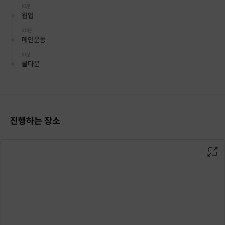
데요.
10분
저희 센터에서는 대원님들 한분 한분의 니즈에 맞춰
웜업
꼼꼼하고 전문적인 케어
를 진행하고 있습니다.
30분
메인운동
10분
쿨다운
진행하는 장소
잘못된 자세나 호흡법
을 교정해드리고