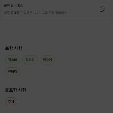
로하 필라테스
모든 대기구를 활용하여 보다 다양한 동작을 배워보실 수
서울 동대문구 망우로 122-1 7층 로하 필라테스
있습니다.
기구 필라테스
리포머, 캐딜락, 체어, 바렐, 스프링보드
등 대기구를이용
포함 사항
강습비
탈의실
정수기
인바디
불포함 사항
주차