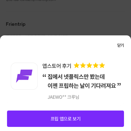
Frientrip
㈜프렌트립
사업자 등록번호 : 261-81-04385
|
통신판매업신고번호 : 2016-서울성동-01088
닫기
대표 : 임수열
개인정보 관리 책임자 : 권용근
070-5175-6636
|
|
서울시 성동구 왕십리로 115 헤이그라운드 서울숲점 G704
㈜프렌트립은 통신판매중개자로서 거래당사자가 아니며, 호스트가 등록한 상품정보 및 거래에
대해 ㈜프렌트립은 일체의 책임을 지지 않습니다.
NICEPAY 안전거래 서비스 : 고객님의 안전거래를 위해 현금 결제 시, 저희 사이트에서 가입한
구매안전 서비스를 이용할 수 있습니다.
가입 확인
이용약관
개인정보 처리방침
앱 다운로드
프립 앱으로 보기
신청마감