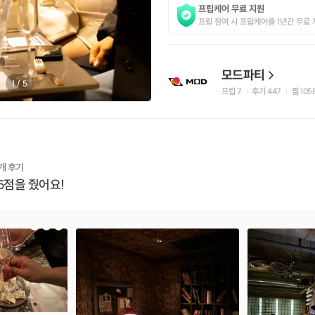
프립케어 무료 지원
프립 참여 시 프립케어를 1년간 무료 
모드파티
1
/
5
프립
7
후기 447
찜
105
|
|
개 후기
5점을 줬어요!