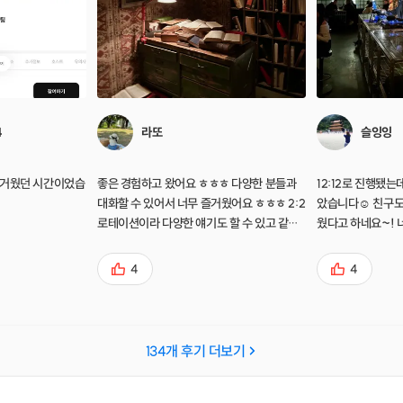
4
라또
슬잉잉
즐거웠던 시간이었습
좋은 경험하고 왔어요 ㅎㅎㅎ 다양한 분들과
12:12로 진행됐는
대화할 수 있어서 너무 즐거웠어요 ㅎㅎㅎ 2:2
았습니다☺ 친구도
로테이션이라 다양한 얘기도 할 수 있고 같은
웠다고 하네요~!
테이블 배정받은 언니랑도 짱친됐네요 ㅎㅎㅎ
대화시간은 적당한 것같고 다양한 분들과 얘
4
4
기할 수 있어서 좋았습니다! 잔잔하게 서로를
알아가는 분위기고 제공되는 와인하고 핑거부
드도 맛있어서 좋았습니다 ㅎㅎㅎ 즐거운 경
험했고 다음에도 또 참여 예정이에요 ㅎㅎㅎ!!
134
개 후기 더보기