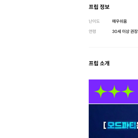
프립 정보
난이도
매우쉬움
연령
30세 이상 권장
프립 소개