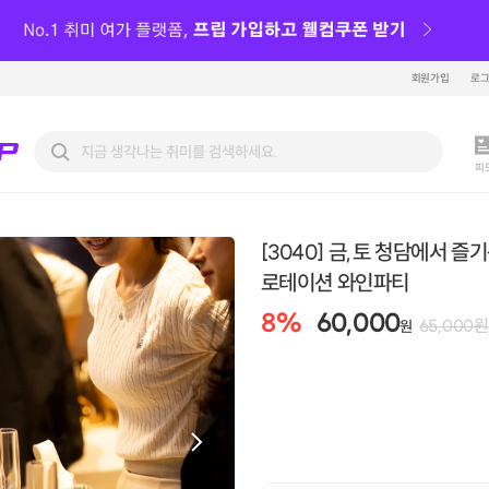
회원가입
로
피
[3040] 금,토 청담에서 즐기
로테이션 와인파티
8
%
60,000
65,000
원
원