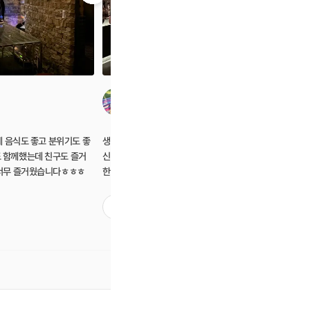
김정은
데 음식도 좋고 분위기도 좋
생각보다 더 좋은 시간보내고 왔어요~ 처음에
지인 추천
 함께했는데 친구도 즐거
신청할까 망설였었는데 막상 가서 여러 다양
니 다 좋은
 너무 즐거웠습니다ㅎㅎㅎ
한 분들을 만나보니 참 신선하고 재미있는 경
게 됐어요
험이었어요! 스파클링 와인도 좋아하는 편이
주시고 처음
라 개인취저인 파티였네요. 비슷한 루틴의 일
했지만 스
2
3
상속에서 활력을 주는 모임이었어요! 덕분에
같아요! 
주말 재미나게 즐겼습니다 :).
많아서 깊
그래도 주
나눌 수 있
해요! 같
좋아요 ㅋ
즐기고 놀