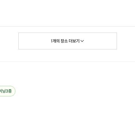
0
1
개의
장소
더보기
이닝3종