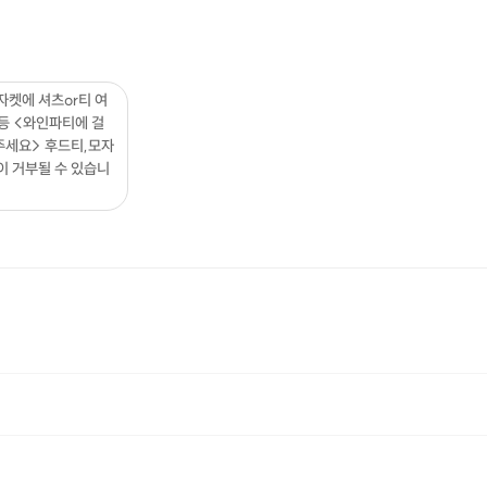
자켓에 셔츠or티 여
 등 <와인파티에 걸
주세요> 후드티,모자
이 거부될 수 있습니
하십니다 " >프립측 예약 확정메시지는 참가 확정이 아니십니다. 해당 내용을 확인 후 그냥 참가하실 경우 저희 측 과실이 아닙니다. 내용에 동의 하시는 경우에만 신청 부탁드립니다.