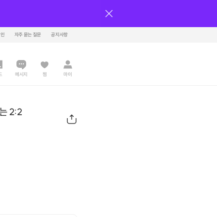
그인
자주 묻는 질문
공지사항
드
메시지
찜
마이
는 2:2