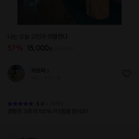
1
/
1
나는 오늘 고민과 이별한다
57
%
15,000
35,000
원
원
카르마
프립
0
후기 1
찜
1
|
|
후
기
5.0
1
개 후기
경험한 크루의 100%가 5점을 줬어요!