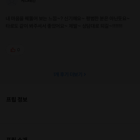
차스테인
내 마음을 꿰뚫어 보는 느낌~? 신기해요~ 평범한 분은 아닌듯요~
타로도 같이 봐주셔서 좋았어요~ 제발~ 상담대로 되길~!!!!!!!
0
1
개 후기 더보기
프립 정보
프립 소개