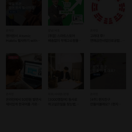
온라인
강남/서초
온라인
영어원서 Atomic
[투잡] 스마트스토어
고려대 卒!
Habits 필사하기 with
배송없이 무재고쇼핑몰
연애금전사업진로궁합...
Donna💛
운영하기 (예약 가능)
명쾌하게 풀이해 드립니다.
<영동, 반야사- 산에 호랑이가 보이시나요? 돌이 저절로 굴러 떨어져서, 호랑
이 형상을 만들었다고 해요>
SNS를 보면, 나 빼고 다 행복한 것 같죠?
온라인
마포/서대문/은평
온라인
온라인에서 50만원 벌면서
[3000명참여] 동사로
[4주] 편지친구
재미있게 한국어를 가르쳐
하고싶은일을 찾는법,
만들어볼래요? (편지
그런데, 다들 말을 안할 뿐이지, 저마다 복잡한 사정이 있더라구요.
보자~!! ^^
개인코칭
프로젝트 : 적심)