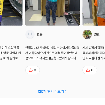
연옹
권견
로 인한 오십견 등
만족합니다 선생님이 재밌는 이야기도 들려줘
자세 교정에 굉장히
초 방문 당일에 원
서 더 좋았어요 사진으로 엄청 틀어졌었는데
족해서 회원권 끊
 10회 받기로 했
몸으로도 느껴지는 불균형이었어서 받고나니
안 사무실에 한 자
는 강한
몸이 한결 좋아졌습니다 꾸준히 받아 키커져
데 교정받고 금세 
 때문에 혈액과 림
야겠어요
아팠는데 다른 분들
0
0
상이 있는 부분이 빠
아요. 선생님이 
. 원장님의
서 믿을 수 있었습
정렬과 막힌 혈도
치가 있고 지인소개
원활케 하는데 탁월한
라구요! 번창하세요
130
개 후기 더보기
 뼈·근육 정렬에 대
게 혈자리를 자극하
일 수 있었다는 생