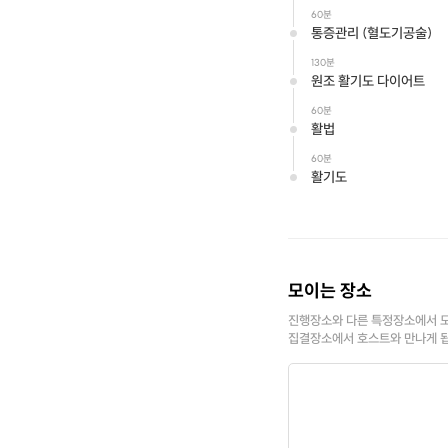
프립소개
60분
통증관리 (혈도기공술)
흉내는 낼수 있어도 효과는
김생민의 비즈 정보쇼 출연
130분
현제 최선대표님 문래본점 
원조 활기도 다이어트
허벅지 복부 다이 어트 최
차원이 다른 관리 체험해 
60분
활법
60분
활기도
모이는 장소
진행장소와 다른 특정장소에서 모
집결장소에서 호스트와 만나게 