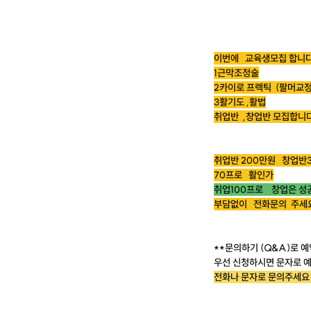
이번에 교육생모집 합니
1근막조정술
2카이로 프렉틱 (팔머교정
3활기도 ,활법
취업반 ,창업반 모집합니다
취업반 200만원 창업반
70프로 활인가
취업100프로 창업은 성
부담없이 전화문의 주세요 
**문의하기 (Q&A)로
우선 신청하시면 문자로
전화나 문자로 문의주세요