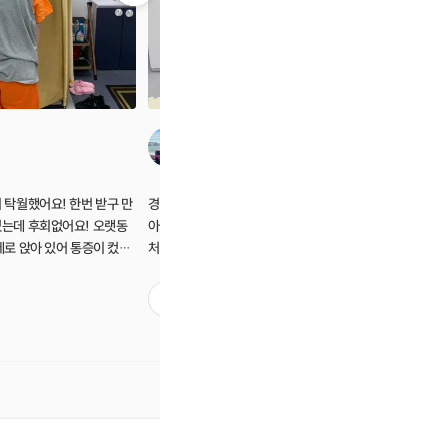
전소
 탁월했어요! 한번 받구 만
경락, 마사지 즐겨받는데 몸도 아프고 턱뼈도
경락, 마
었는데 후회없어요! 오랫동
아파서 찾다가 방문했어요! 카이로프랙틱은
아파서 찾
세로 앉아 있어 통증이 컸는
처음이었는데 근막 깊게 자극해주셔서 아프지
처음이었는
좋아졌어요! 저도 목이 많이
만 받자마자 몸이 바로 가벼워졌구요! 얼굴도
만 받자마
도 더 좋은 효과 보실 것 같
비대칭 맞춰주셔서 아픈턱뼈가 바로 좋아졌습
비대칭 맞
0
0
전문적이시고 경력이 많으셔
니다! 경락, 마사지보다 완전 강력추천해요!!
니다! 경락
니다. 멀어도 찾아올 만한 가
👍🏻
👍🏻
 단골이 왜 많은줄 알겟더
!!