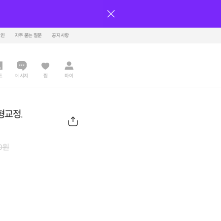
그인
자주 묻는 질문
공지사항
드
메시지
찜
마이
형교정.
0
원