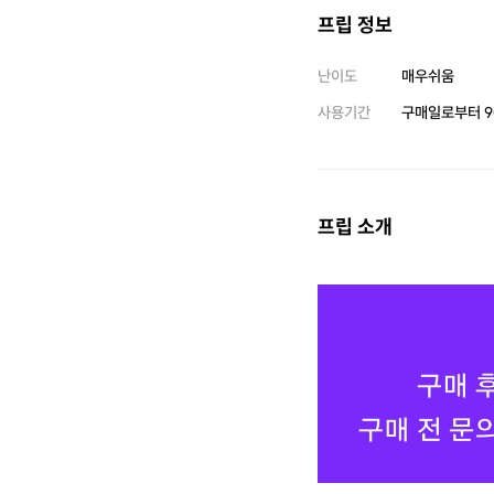
프립 정보
각이 드네요. 8회차 현재 오십견 증상이 많이
호전되었고, 몸의 컨디션도
으로도 꾸준히 받아볼 생각
난이도
매우쉬움
들을 추천해 주시는 부분도
사용기간
구매일로부터
9
다.
프립 소개