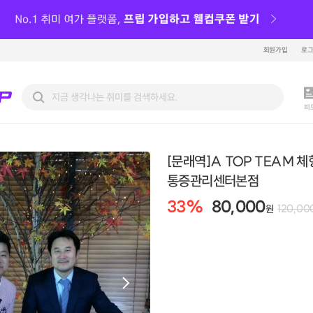
회원가입
로
피
[문래역]A TOP TEAM 체
통증관리센터본점
33
%
80,000
120,00
원