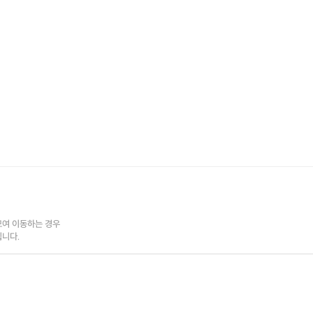
 따라올수 없는 원조 활기도 다이어트
 모습
에 계십니다 .
고 기록
보세요
여 이동하는 경우

됩니다.