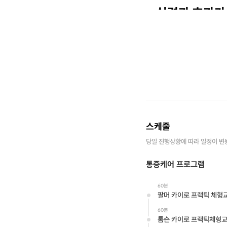
실력과 효과가
A TOP TE
프립 대원님들! ^^
체형교정 카이로 프랙틱
체형관리 카이로프랙틱 (
정말 특별한 경험을 해보시
확장이전으로
할인행
스케줄
당일 진행상황에 따라 일정이 변
A TOP TEAM 본점 
통증케어 프로그램
통증이 있는 분이나 체형에
60분
관리 전후의 차이를 비교
팔머 카이로 프랙틱 체형
Detail
60분
톰슨 카이로 프랙틱체형