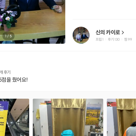
신의 카이로
1
/
5
프립
1
후기 130
찜
99
|
|
개 후기
5점을 줬어요!