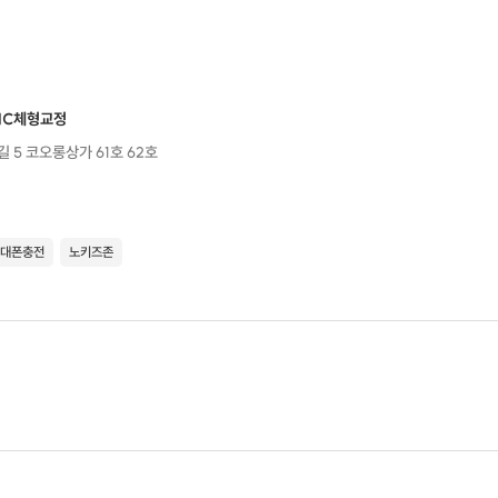
TIC체형교정
 5 코오롱상가 61호 62호
대폰충전
노키즈존